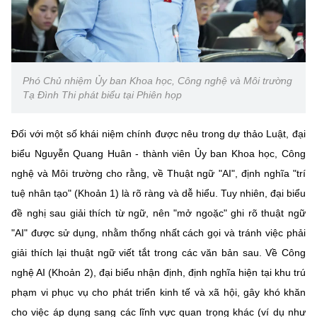
Phó Chủ nhiệm Ủy ban Khoa học, Công nghệ và Môi trường
Tạ Đình Thi phát biểu tại Phiên họp
Đối với một số khái niệm chính được nêu trong dự thảo Luật, đại
biểu Nguyễn Quang Huân - thành viên Ủy ban Khoa học, Công
nghệ và Môi trường cho rằng, về Thuật ngữ "AI", định nghĩa "trí
tuệ nhân tạo" (Khoản 1) là rõ ràng và dễ hiểu. Tuy nhiên, đại biểu
đề nghị sau giải thích từ ngữ, nên "mở ngoặc" ghi rõ thuật ngữ
"AI" được sử dụng, nhằm thống nhất cách gọi và tránh việc phải
giải thích lại thuật ngữ viết tắt trong các văn bản sau. Về Công
nghệ AI (Khoản 2), đại biểu nhận định, định nghĩa hiện tại khu trú
phạm vi phục vụ cho phát triển kinh tế và xã hội, gây khó khăn
cho việc áp dụng sang các lĩnh vực quan trọng khác (ví dụ như