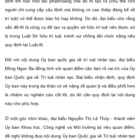
định khi nào một tác phẩm/sáng chế do AI tạo ra (chủ thể con
người chỉ cung cấp câu lệnh mà không có can thiệp đáng kể về
trí tuệ) có thể được bảo hộ hay không. Do đó, đại biểu cho rằng
vấn đề AI là công cụ để tạo ra quyền sở hữu trí tuệ nên được xử
lý trong Luật Sở hữu trí tuệ, tránh sự chồng lấn chức năng nếu
quy định tại Luật AI.
Đối với nội dung Ủy ban quốc gia về trí tuệ nhân tạo, đại biểu
Đồng Ngọc Ba đồng tình với quan điểm cần làm rõ vai trò của Ủy
ban Quốc gia về Trí tuệ nhân tạo. Đại biểu nhận định, quy định
Ủy ban này trong dự thảo có vẻ nặng về quản lý và điều phối hơn
là nhiệm vụ nghiên cứu cốt lõi, do đó cần quy định lại nội dung
này cho phù hợp.
Ở một góc nhìn khác, đại biểu Nguyễn Thị Lệ Thủy - thành viên
Ủy ban Khoa học, Công nghệ và Môi trường lại nêu quan điểm,
đề nghị không đưa nội dung Ủy ban Quốc gia về Trí tuệ nhân tạo