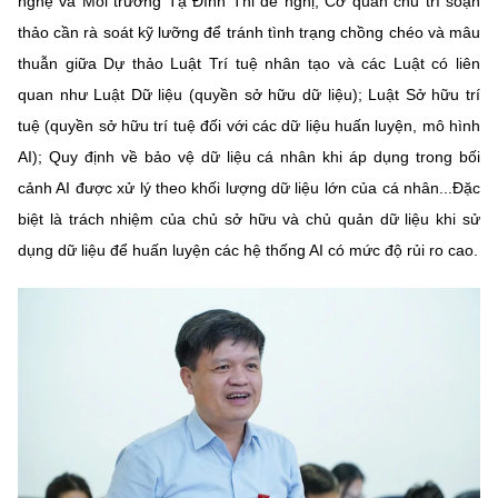
nghệ và Môi trường Tạ Đình Thi đề nghị, Cơ quan chủ trì soạn
thảo cần rà soát kỹ lưỡng để tránh tình trạng chồng chéo và mâu
thuẫn giữa Dự thảo Luật Trí tuệ nhân tạo và các Luật có liên
quan như Luật Dữ liệu (quyền sở hữu dữ liệu); Luật Sở hữu trí
tuệ (quyền sở hữu trí tuệ đối với các dữ liệu huấn luyện, mô hình
AI); Quy định về bảo vệ dữ liệu cá nhân khi áp dụng trong bối
cảnh AI được xử lý theo khối lượng dữ liệu lớn của cá nhân...Đặc
biệt là trách nhiệm của chủ sở hữu và chủ quản dữ liệu khi sử
dụng dữ liệu để huấn luyện các hệ thống AI có mức độ rủi ro cao.