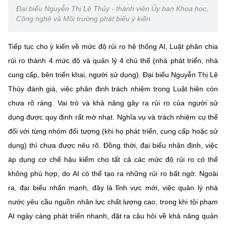
Đại biểu Nguyễn Thị Lệ Thủy - thành viên Ủy ban Khoa học,
Công nghệ và Môi trường phát biểu ý kiến
Tiếp tục cho ý kiến về mức độ rủi ro hệ thống AI, Luật phân chia
rủi ro thành 4 mức độ và quản lý 4 chủ thể (nhà phát triển, nhà
cung cấp, bên triển khai, người sử dụng). Đại biểu Nguyễn Thị Lệ
Thủy đánh giá, việc phân định trách nhiệm trong Luật hiện còn
chưa rõ ràng. Vai trò và khả năng gây ra rủi ro của người sử
dụng được quy định rất mờ nhạt. Nghĩa vụ và trách nhiệm cụ thể
đối với từng nhóm đối tượng (khi họ phát triển, cung cấp hoặc sử
dụng) thì chưa được nêu rõ. Đồng thời, đại biểu nhận định, việc
áp dụng cơ chế hậu kiểm cho tất cả các mức độ rủi ro có thể
không phù hợp, do AI có thể tạo ra những rủi ro bất ngờ. Ngoài
ra, đại biểu nhấn mạnh, đây là lĩnh vực mới, việc quản lý nhà
nước yêu cầu nguồn nhân lực chất lượng cao, trong khi tội phạm
AI ngày càng phát triển nhanh, đặt ra câu hỏi về khả năng quản