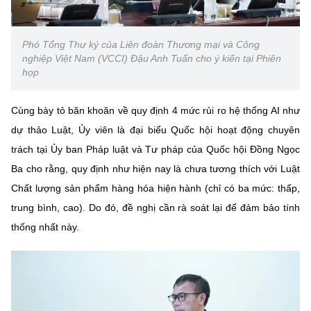
Phó Tổng Thư ký của Liên đoàn Thương mại và Công
nghiệp Việt Nam (VCCI) Đậu Anh Tuấn cho ý kiến tại Phiên
họp
Cùng bày tỏ băn khoăn về quy định 4 mức rủi ro hệ thống AI như
dự thảo Luật, Ủy viên là đại biểu Quốc hội hoạt động chuyên
trách tại Ủy ban Pháp luật và Tư pháp của Quốc hội Đồng Ngọc
Ba cho rằng, quy định như hiện nay là chưa tương thích với Luật
Chất lượng sản phẩm hàng hóa hiện hành (chỉ có ba mức: thấp,
trung bình, cao). Do đó, đề nghị cần rà soát lại để đảm bảo tính
thống nhất này.