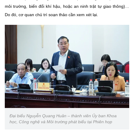
môi trường, biến đổi khí hậu, hoặc an ninh trật tự giao thông)…
Do đó, cơ quan chủ trì soạn thảo cần xem xét lại.
Đại biểu Nguyễn Quang Huân – thành viên Ủy ban Khoa
học, Công nghệ và Môi trường phát biểu tại Phiên họp