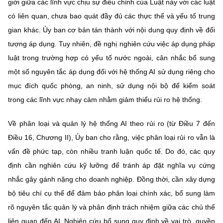
giới giữa các lĩnh vực chịu sự điều chỉnh của Luật này với các luật
có liên quan, chưa bao quát đầy đủ các thực thể và yếu tố trung
gian khác. Ủy ban cơ bản tán thành với nội dung quy định về đối
tượng áp dụng. Tuy nhiên, đề nghị nghiên cứu việc áp dụng pháp
luật trong trường hợp có yếu tố nước ngoài, cân nhắc bổ sung
một số nguyên tắc áp dụng đối với hệ thống AI sử dụng riêng cho
mục đích quốc phòng, an ninh, sử dụng nội bộ để kiểm soát
trong các lĩnh vực nhạy cảm nhằm giảm thiểu rủi ro hệ thống.
Về phân loại và quản lý hệ thống AI theo rủi ro (từ Điều 7 đến
Điều 16, Chương II), Ủy ban cho rằng, việc phân loại rủi ro vẫn là
vấn đề phức tạp, còn nhiều tranh luận quốc tế. Do đó, các quy
định cần nghiên cứu kỹ lưỡng để tránh áp đặt nghĩa vụ cứng
nhắc gây gánh nặng cho doanh nghiệp. Đồng thời, cần xây dựng
bộ tiêu chí cụ thể để đảm bảo phân loại chính xác, bổ sung làm
rõ nguyên tắc quản lý và phân định trách nhiệm giữa các chủ thể
liên quan đến AI. Nghiên cứu bổ sung quy định về vai trò, quyền