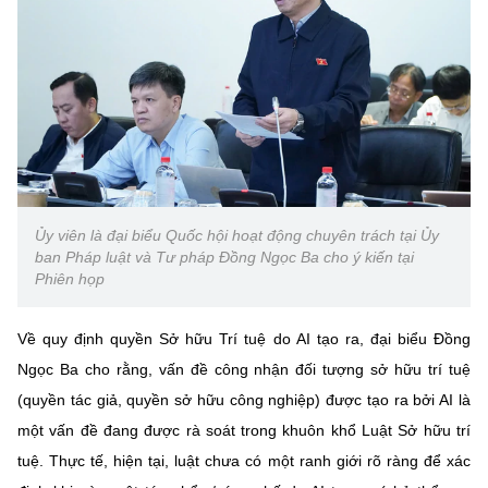
Ủy viên là đại biểu Quốc hội hoạt động chuyên trách tại Ủy
ban Pháp luật và Tư pháp Đồng Ngọc Ba cho ý kiến tại
Phiên họp
Về quy định quyền Sở hữu Trí tuệ do AI tạo ra, đại biểu Đồng
Ngọc Ba cho rằng, vấn đề công nhận đối tượng sở hữu trí tuệ
(quyền tác giả, quyền sở hữu công nghiệp) được tạo ra bởi AI là
một vấn đề đang được rà soát trong khuôn khổ Luật Sở hữu trí
tuệ. Thực tế, hiện tại, luật chưa có một ranh giới rõ ràng để xác