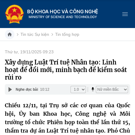
BỘ KHOA HỌC VÀ CÔNG NGHỆ
MINISTRY OF SCIENCE AND TECHNOLOGY
Tin tức Sự kiện
Tin tổng hợp
Thứ tư, 19/11/2025 09:23
Danh mục
Xây dựng Luật Trí tuệ Nhân tạo: Linh
hoạt để đổi mới, minh bạch để kiểm soát
Trang chủ
rủi ro
Giới thiệu
Nghe đọc bài
10:12
Chức năng nhiệm vụ
Tin tức sự kiện
Chiều 12/11, tại Trụ sở các cơ quan của Quốc
hội, Ủy ban Khoa học, Công nghệ và Môi
Dịch vụ công
Cơ cấu tổ chức
Khoa học và Công nghệ
trường tổ chức Phiên họp toàn thể lần thứ 15,
Hệ thống văn bản
Lịch sử phát triển
Đổi mới sáng tạo
thẩm tra dự án Luật Trí tuệ nhân tạo. Phó Chủ