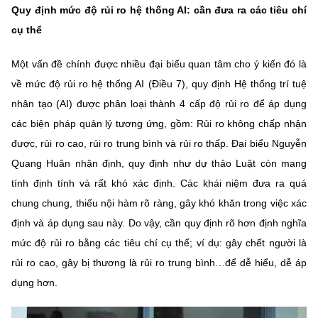
Quy định mức độ rủi ro hệ thống AI: cần đưa ra các tiêu chí
cụ thể
Một vấn đề chính được nhiều đại biểu quan tâm cho ý kiến đó là
về mức độ rủi ro hệ thống AI (Điều 7), quy định Hệ thống trí tuệ
nhân tạo (AI) được phân loại thành 4 cấp độ rủi ro để áp dụng
các biện pháp quản lý tương ứng, gồm: Rủi ro không chấp nhận
được, rủi ro cao, rủi ro trung bình và rủi ro thấp. Đại biểu Nguyễn
Quang Huân nhận định, quy định như dự thảo Luật còn mang
tính định tính và rất khó xác định. Các khái niệm đưa ra quá
chung chung, thiếu nội hàm rõ ràng, gây khó khăn trong việc xác
định và áp dụng sau này. Do vậy, cần quy định rõ hơn định nghĩa
mức độ rủi ro bằng các tiêu chí cụ thể; ví dụ: gây chết người là
rủi ro cao, gây bị thương là rủi ro trung bình…để dễ hiểu, dễ áp
dụng hơn.