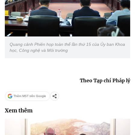
Quang cảnh Phiên họp toàn thể lần thứ 15 của Ủy ban Khoa
học, Công nghệ và Môi trường
Theo Tạp chí Pháp lý
Thêm MST trên Google
Xem thêm