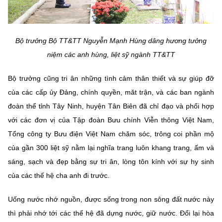
Bộ trưởng Bộ TT&TT Nguyễn Mạnh Hùng dâng hương tưởng
niệm các anh hùng, liệt sỹ ngành TT&TT
Bộ trưởng cũng tri ân những tình cảm thân thiết và sự giúp đỡ
của các cấp ủy Đảng, chính quyền, măt trận, và các ban ngành
đoàn thể tỉnh Tây Ninh, huyện Tân Biên đã chỉ đạo và phối hợp
với các đơn vị của Tập đoàn Bưu chính Viễn thông Việt Nam,
Tổng công ty Bưu điện Việt Nam chăm sóc, trông coi phần mộ
của gần 300 liệt sỹ nằm lại nghĩa trang luôn khang trang, ấm và
sáng, sạch và đẹp bằng sự tri ân, lòng tôn kính với sự hy sinh
của các thế hệ cha anh đi trước.
Uống nước nhớ nguồn, được sống trong non sông đất nước này
thì phải nhớ tới các thế hệ đã dựng nước, giữ nước. Đổi lại hòa