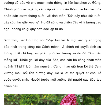
trường để bảo vệ cho mạch máu thông tin liên lạc phục vụ Đảng,
Chính phủ, các ngành, các cấp và nhu cầu thông tin liên lạc của
nhân dân được thông suốt, với tinh thần “Đứt dây như đứt ruột,
gãy cột như gãy xương”. Họ đã sống và chiến đấu vì lý tưởng cao
đẹp “Không có gì quý hơn độc lập tự do”.
Sinh thời, Bác Hồ từng nói: “Việc liên lạc là một việc quan trọng
bậc nhất trong công tác Cách mệnh, vì chính nó quyết định sự
thống nhất chỉ huy, sự phân phối lực lượng và do đó đảm bảo
thắng lợi”. Khắc ghi lời dạy của Bác, các cán bộ công nhân viên
ngành TT&TT luôn tâm nguyện: Cùng nhau giữ trọn lời thề đem
xương máu nối liền đường dây. Đó là lời thề quyết tử cho Tổ
quốc quyết sinh. Người trước ngã xuống thì người sau tiếp tục
chiến đấu.