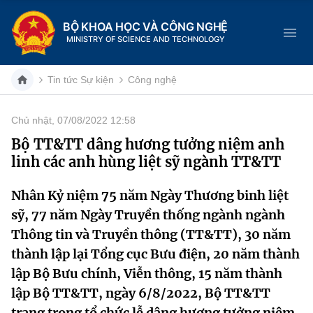
BỘ KHOA HỌC VÀ CÔNG NGHỆ
MINISTRY OF SCIENCE AND TECHNOLOGY
Tin tức Sự kiện
Công nghệ
Chủ nhật, 07/08/2022 12:58
Danh mục
Bộ TT&TT dâng hương tưởng niệm anh
linh các anh hùng liệt sỹ ngành TT&TT
Trang chủ
Nhân Kỷ niệm 75 năm Ngày Thương binh liệt
Giới thiệu
sỹ, 77 năm Ngày Truyền thống ngành ngành
Chức năng nhiệm vụ
Tin tức sự kiện
Thông tin và Truyền thông (TT&TT), 30 năm
thành lập lại Tổng cục Bưu điện, 20 năm thành
Dịch vụ công
Cơ cấu tổ chức
Khoa học và Công nghệ
lập Bộ Bưu chính, Viễn thông, 15 năm thành
lập Bộ TT&TT, ngày 6/8/2022, Bộ TT&TT
Hệ thống văn bản
Lịch sử phát triển
Đổi mới sáng tạo
trang trọng tổ chức lễ dâng hương tưởng niệm