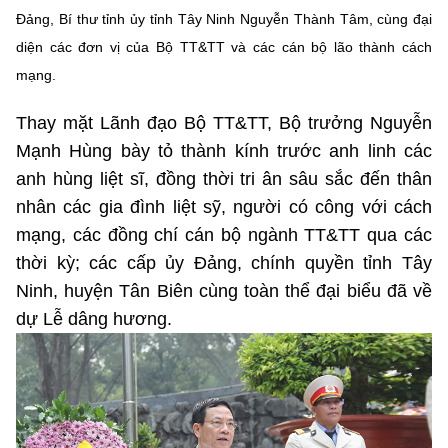
(Ghi rõ nguồn "https://mst.gov.vn" khi phát hành lại thông tin từ
Đảng, Bí thư tỉnh ủy tỉnh Tây Ninh Nguyễn Thành Tâm, cùng đại
website này)
diện các đơn vị của Bộ TT&TT và các cán bộ lão thành cách
mạng.
Thay mặt Lãnh đạo Bộ TT&TT, Bộ trưởng Nguyễn
Mạnh Hùng bày tỏ thành kính trước anh linh các
anh hùng liệt sĩ, đồng thời tri ân sâu sắc đến thân
nhân các gia đình liệt sỹ, người có công với cách
mạng, các đồng chí cán bộ ngành TT&TT qua các
thời kỳ; các cấp ủy Đảng, chính quyền tỉnh Tây
Ninh, huyện Tân Biên cùng toàn thể đại biểu đã về
dự Lễ dâng hương.