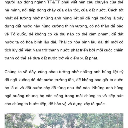
người lao động ngành TT&TT phải viết nên câu chuyện của thế
hệ mình, nối tiếp dòng chảy của dân tộc, của đất nước. Cách tốt
nhất để tưởng nhớ những anh hùng liệt sỹ đã ngã xuống là xây
dựng đất nước này hùng cường thịnh vượng, có nỏ thần để bảo
vệ Tổ quốc, để không có kẻ thù nào có thể xâm phạm, để đất
nước ta có hòa bình lâu dài. Phải có hòa bình lâu dài thì mới có
tích lũy để Việt Nam trở thành nước phát triển bởi mỗi cuộc chiến
tranh có thể sẽ đưa đất nước trở về điểm xuất phát.
Chúng ta về đây, cùng nhau tưởng nhớ những anh hùng liệt sỹ
đã ngã xuống để đất nước trường tồn, để không bao giờ ta quên
họ là ai và đất nước này đã từng như thế nào. Những anh hùng
ngã xuống nhưng họ vẫn sống trong mỗi chúng ta và tiếp sức
cho chúng ta bước tiếp, để bảo vệ và dựng xây tổ quốc.