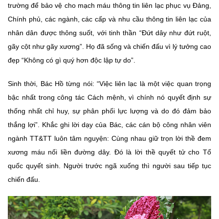
trường để bảo vệ cho mạch máu thông tin liên lạc phục vụ Đảng,
Chính phủ, các ngành, các cấp và nhu cầu thông tin liên lạc của
nhân dân được thông suốt, với tinh thần “Đứt dây như đứt ruột,
gãy cột như gãy xương”. Họ đã sống và chiến đấu vì lý tưởng cao
đẹp “Không có gì quý hơn độc lập tự do”.
Sinh thời, Bác Hồ từng nói: “Việc liên lạc là một việc quan trọng
bậc nhất trong công tác Cách mệnh, vì chính nó quyết định sự
thống nhất chỉ huy, sự phân phối lực lượng và do đó đảm bảo
thắng lợi”. Khắc ghi lời dạy của Bác, các cán bộ công nhân viên
ngành TT&TT luôn tâm nguyện: Cùng nhau giữ trọn lời thề đem
xương máu nối liền đường dây. Đó là lời thề quyết tử cho Tổ
quốc quyết sinh. Người trước ngã xuống thì người sau tiếp tục
chiến đấu.