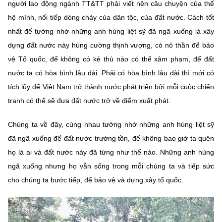
người lao động ngành TT&TT phải viết nên câu chuyện của thế
hệ mình, nối tiếp dòng chảy của dân tộc, của đất nước. Cách tốt
nhất để tưởng nhớ những anh hùng liệt sỹ đã ngã xuống là xây
dựng đất nước này hùng cường thịnh vượng, có nỏ thần để bảo
vệ Tổ quốc, để không có kẻ thù nào có thể xâm phạm, để đất
nước ta có hòa bình lâu dài. Phải có hòa bình lâu dài thì mới có
tích lũy để Việt Nam trở thành nước phát triển bởi mỗi cuộc chiến
tranh có thể sẽ đưa đất nước trở về điểm xuất phát.
Chúng ta về đây, cùng nhau tưởng nhớ những anh hùng liệt sỹ
đã ngã xuống để đất nước trường tồn, để không bao giờ ta quên
họ là ai và đất nước này đã từng như thế nào. Những anh hùng
ngã xuống nhưng họ vẫn sống trong mỗi chúng ta và tiếp sức
cho chúng ta bước tiếp, để bảo vệ và dựng xây tổ quốc.