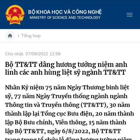
BỘ KHOA HỌC VÀ CÔNG NGHỆ
MINISTRY OF SCIENCE AND TECHNOLOGY
Tổng hợp
Chủ nhật, 07/08/2022 12:58
Danh mục
Bộ TT&TT dâng hương tưởng niệm anh
linh các anh hùng liệt sỹ ngành TT&TT
Trang chủ
Nhân Kỷ niệm 75 năm Ngày Thương binh liệt
Giới thiệu
sỹ, 77 năm Ngày Truyền thống ngành ngành
Chức năng nhiệm vụ
Tin tức sự kiện
Thông tin và Truyền thông (TT&TT), 30 năm
thành lập lại Tổng cục Bưu điện, 20 năm thành
Dịch vụ công
Cơ cấu tổ chức
Khoa học và Công nghệ
lập Bộ Bưu chính, Viễn thông, 15 năm thành
lập Bộ TT&TT, ngày 6/8/2022, Bộ TT&TT
Hệ thống văn bản
Lịch sử phát triển
Đổi mới sáng tạo
trang trọng tổ chức lễ dâng hương tưởng niệm