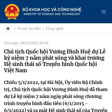
BỘ KHOA HỌC VÀ CÔNG NGHỆ
MINISTRY OF SCIENCE AND TECHNOLOGY
Tin tức Sự kiện
Công nghệ
Thứ năm, 06/01/2022 09:36
Danh mục
Chủ tịch Quốc hội Vương Đình Huệ dự Lễ
kỷ niệm 7 năm phát sóng và khai trương
Trang chủ
Hệ sinh thái số Truyền hình Quốc hội
Việt Nam
Giới thiệu
Chiều 5/1/2022, tại Hà Nội, Ủy viên Bộ Chính
Chức năng nhiệm vụ
Tin tức sự kiện
trị, Chủ tịch Quốc hội Vương Đình Huệ đã tham
Dịch vụ công
Cơ cấu tổ chức
Khoa học và Công nghệ
dự Lễ kỷ niệm 7 năm ngày phát sóng chương
trình truyền hình đầu tiên (6/1/2015 -
Hệ thống văn bản
Lịch sử phát triển
Đổi mới sáng tạo
6/1/2022) và ra mắt Hệ sinh thái số của Truyền