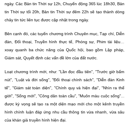
ngày. Các Bản tin Thời sự 12h, Chuyển động 365 lúc 18h30, Bản
tin Thời sự tối 20h, Bản tin Thời sự đêm 22h sẽ tạo thành dòng
chảy tin tức liên tục được cập nhật trong ngày.
Bên cạnh đó, các tuyến chương trình Chuyên mục, Tạp chí, Diễn
đàn, Đối thoại, Truyền hình thực tế, Phóng sự, Phim tài liệu…
xoay quanh ba chức năng của Quốc hội, bao gồm Lập pháp,
Giám sát, Quyết định các vấn đề lớn của đất nước.
Loạt chương trình mới, như: "Lần đọc đầu tiên", "Trước giờ bấm
nút", "Luật và đời sống", "Đối thoại chính sách", "Diễn đàn Kinh
tế", "Giám sát toàn diện", "Chính quy và hiện đại", "Nhìn ra thế
giới", "Sống mới", "Công dân toàn cầu", "Muôn màu cuộc sống"...
được kỳ vọng sẽ tạo ra một diện mạo mới cho một kênh truyền
hình chính luận đáp ứng nhu cầu thông tin vừa nhanh, vừa sâu
của khán giả truyền hình hiện đại.