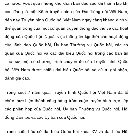
(Ghi rõ nguồn "https://mst.gov.vn" khi phát hành lại thông tin từ
cả nước. Vượt qua những khó khăn ban đầu sau khi thành lập khi
website này)
còn đang là một Kênh truyền hình của Đài Tiếng nói Việt Nam,
đến nay Truyền hình Quốc hội Việt Nam ngày càng khẳng định vị
thế quan trọng của một cơ quan truyền thông đặc thù về các hoạt
động của Quốc hội. Ngoài việc thông tin kịp thời các hoạt động
của lãnh đạo Quốc hội, Ủy ban Thường vụ Quốc hội, các cơ
quan của Quốc hội và các đại biểu Quốc hội trong các bản tin
Thời sự, một số chương trình chuyên đề của Truyền hình Quốc
hội Việt Nam được nhiều đại biểu Quốc hội và cử tri ghi nhận,
đánh giá cao.
Trong suốt 7 năm qua, Truyền hình Quốc hội Việt Nam đã tổ
chức thực hiện thành công hàng trăm cuộc truyền hình trực tiếp
các phiên họp của Quốc hội, Ủy ban Thường vụ Quốc hội, Hội
đồng Dân tộc và các Ủy ban của Quốc hội.
Trong cuộc bầu cử đại biểu Quốc hội khóa XV và đại biểu Hội