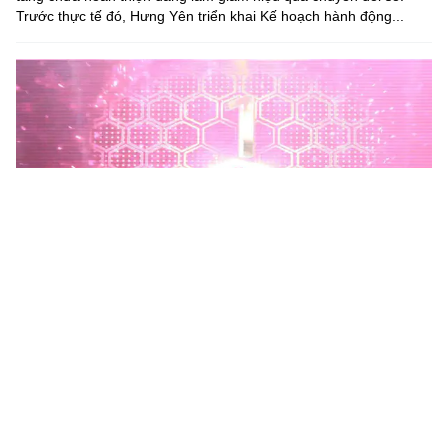
Trước thực tế đó, Hưng Yên triển khai Kế hoạch hành động...
Phú Thọ phát động Chiến dịch 90 ngày xây dựng, hoàn
thiện Kho dữ liệu tỉnh Phú Thọ
Chiến dịch 90 ngày xây dựng, hoàn thiện Kho dữ liệu tỉnh Phú
Thọ nhằm chuẩn hóa, làm sạch, làm giàu, kết nối và đồng bộ dữ
liệu, hình thành kho dữ liệu dùng chung phục vụ công tác...