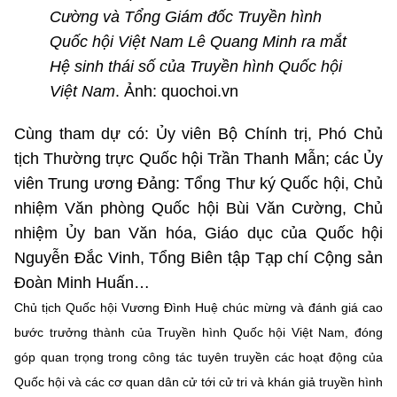
Chọn ngôn ngữ
Cường và Tổng Giám đốc Truyền hình
Quốc hội Việt Nam Lê Quang Minh ra mắt
Vietnamese
English
Hệ sinh thái số của Truyền hình Quốc hội
Việt Nam
. Ảnh: quochoi.vn
Cùng tham dự có: Ủy viên Bộ Chính trị, Phó Chủ
BỘ KHOA HỌC VÀ CÔNG NGHỆ
MINISTRY OF SCIENCE AND TECHNOLOGY
tịch Thường trực Quốc hội Trần Thanh Mẫn; các Ủy
viên Trung ương Đảng: Tổng Thư ký Quốc hội, Chủ
Điều khoản sử dụng
Theo dõi MST:
Góp ý
nhiệm Văn phòng Quốc hội Bùi Văn Cường, Chủ
nhiệm Ủy ban Văn hóa, Giáo dục của Quốc hội
Cơ quan chủ quản: Bộ Khoa học và Công nghệ (MST)
Nguyễn Đắc Vinh, Tổng Biên tập Tạp chí Cộng sản
Chịu trách nhiệm nội dung: Nguyễn Thị Hải Hằng
Đoàn Minh Huấn…
Giám đốc Trung tâm Truyền thông Khoa học và Công nghệ.
Liên hệ
Chủ tịch Quốc hội Vương Đình Huệ chúc mừng và đánh giá cao
Địa chỉ: Ban Biên tập Cổng TTĐT - 18 Nguyễn Du, TP. Hà Nội
bước trưởng thành của Truyền hình Quốc hội Việt Nam, đóng
Điện thoại: 024 3936 9506
góp quan trọng trong công tác tuyên truyền các hoạt động của
Email:
stc@mst.gov.vn
©2026 Bản quyền thuộc Bộ Khoa Học và Công Nghệ
Quốc hội và các cơ quan dân cử tới cử tri và khán giả truyền hình