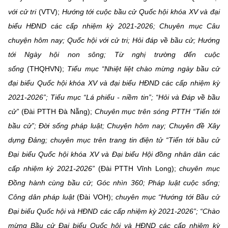
với cử tri
(VTV);
Hướng tới cuộc bầu cử Quốc hội khóa XV và đại
biểu HĐND các cấp nhiệm kỳ 2021-2026; Chuyên mục Câu
chuyện hôm nay; Quốc hội với cử tri; Hỏi đáp về bầu cử; Hướng
tới Ngày hội non sông; Từ nghị trường đến cuộc
sống
(THQHVN);
Tiểu mục “Nhiệt liệt chào mừng ngày bầu cử
đại biểu Quốc hội khóa XV và đại biểu HĐND các cấp nhiệm kỳ
2021-2026”; Tiểu mục “Lá phiếu - niềm tin”; “Hỏi và Đáp về bầu
cử”
(Đài PTTH Đà Nẵng);
Chuyên mục trên sóng PTTH “Tiến tới
bầu cử”; Đời sống pháp luật; Chuyện hôm nay; Chuyên đề Xây
dựng Đảng; chuyên mục trên trang tin điện tử “Tiến tới bầu cử
Đại biểu Quốc hội khóa XV và Đại biểu Hội đồng nhân dân các
cấp nhiệm kỳ 2021-2026”
(Đài PTTH Vĩnh Long);
chuyên mục
Đồng hành cùng bầu cử; Góc nhìn 360; Pháp luật cuộc sống;
Công dân pháp luật
(Đài VOH);
chuyên mục “Hướng tới Bầu cử
Đại biểu Quốc hội và HĐND các cấp nhiệm kỳ 2021-2026”; “Chào
mừng Bầu cử Đại biểu Quốc hội và HĐND các cấp nhiệm kỳ