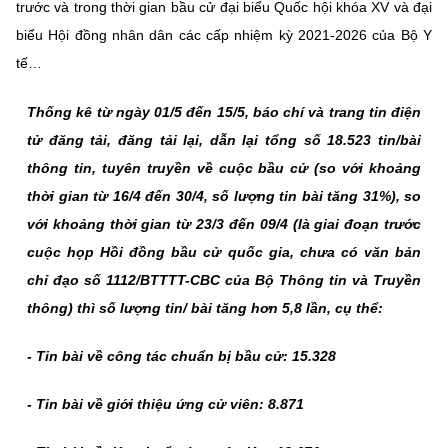
trước và trong thời gian bầu cử đại biểu Quốc hội khóa XV và đại
biểu Hội đồng nhân dân các cấp nhiệm kỳ 2021-2026 của Bộ Y
tế…
Thống kê từ ngày 01/5 đến 15/5, báo chí và trang tin điện
tử đăng tải, đăng tải lại, dẫn lại tổng số 18.523 tin/bài
thông tin, tuyên truyền về cuộc bầu cử (so với khoảng
thời gian từ 16/4 đến 30/4, số lượng tin bài tăng 31%), so
với khoảng thời gian từ 23/3 đến 09/4 (là giai đoạn trước
cuộc họp Hồi đồng bầu cử quốc gia, chưa có văn bản
chỉ đạo số 1112/BTTTT-CBC của Bộ Thông tin và Truyền
thông) thì số lượng tin/ bài tăng hơn 5,8 lần, cụ thể:
- Tin b
ài v
ề c
ông t
ác chu
ẩn b
ị b
ầu c
ử: 15.328
- Tin b
ài v
ề gi
ới thi
ệu
ứng c
ử vi
ên: 8.871