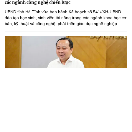
các ngành công nghệ chiến lược
UBND tỉnh Hà Tĩnh vừa ban hành Kế hoạch số 541//KH-UBND
đào tạo học sinh, sinh viên tài năng trong các ngành khoa học cơ
bản, kỹ thuật và công nghệ; phát triển giáo dục nghề nghiệp...
Chương trình nghiên cứu khoa học cơ bản cần gắn với phát
triển công nghệ chiến lược của quốc gia