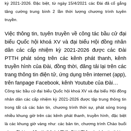
Chọn ngôn ngữ
kỳ 2021-2026. Đặc biệt, từ ngày 15/4/2021 các Đài đã cố gắng
tăng cường trung bình 2 lần thời lượng chương trình tuyên
Vietnamese
English
truyền.
Việc thông tin, tuyên truyền về công tác bầu cử đại
biểu Quốc hội khoá XV và đại biểu Hội đồng nhân
BỘ KHOA HỌC VÀ CÔNG NGHỆ
dân các cấp nhiệm kỳ 2021-2026 được các Đài
MINISTRY OF SCIENCE AND TECHNOLOGY
PTTH phát sóng trên các kênh phát thanh, kênh
Điều khoản sử dụng
Theo dõi MST:
Góp ý
truyền hình của Đài, đồng thời, đăng tải lại trên các
trang thông tin điện tử, ứng dụng trên internet (app),
Cơ quan chủ quản: Bộ Khoa học và Công nghệ (MST)
trên fanpage Facebook, kênh Youtube của Đài…
Chịu trách nhiệm nội dung: Nguyễn Thị Hải Hằng
Công tác bầu cử đại biểu Quốc hội khoá XV và đại biểu Hội đồng
Giám đốc Trung tâm Truyền thông Khoa học và Công nghệ.
nhân dân các cấp nhiệm kỳ 2021-2026 được tập trung thông tin
Liên hệ
Địa chỉ: Ban Biên tập Cổng TTĐT - 18 Nguyễn Du, TP. Hà Nội
trong tất cả các bản tin, chương trình thời sự, phát sóng trong
Điện thoại: 024 3936 9506
nhiều khung giờ trên các kênh phát thanh, truyền hình, đặc biệt
Email:
stc@mst.gov.vn
là các khung giờ vàng như: các bản tin, chương trình Chào buổi
©2026 Bản quyền thuộc Bộ Khoa Học và Công Nghệ