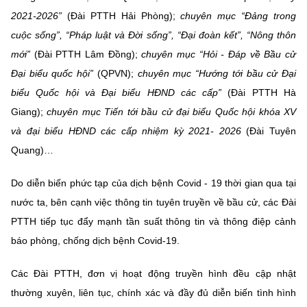
2021-2026”
(Đài PTTH Hải Phòng);
chuyên mục “Đảng trong
cuộc sống”, “Pháp luật và Đời sống”, “Đại đoàn kết”, “Nông thôn
mới”
(Đài PTTH Lâm Đồng);
chuyên mục “Hỏi - Đáp về Bầu cử
Đại biểu quốc hội”
(QPVN);
chuyên
mục “
Hướng tới bầu cử Đại
biểu Quốc hội và Đại biểu HĐND các cấp”
(Đài PTTH Hà
Giang);
chuyên mục Tiến tới bầu cử đại biểu Quốc hội khóa XV
và đại biểu HĐND các cấp nhiệm kỳ 2021- 2026
(Đài Tuyên
Quang)…
Do diễn biến phức tạp của dịch bệnh Covid - 19 thời gian qua tại
nước ta, bên cạnh việc thông tin tuyên truyền về bầu cử, các Đài
PTTH tiếp tục đẩy mạnh tần suất thông tin và thông điệp cảnh
báo phòng, chống dịch bệnh Covid-19.
Các Đài PTTH, đơn vị hoạt động truyền hình đều cập nhật
thường xuyên, liên tục, chính xác và đầy đủ diễn biến tình hình