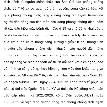
dịch bệnh từ nguồn chính thức của Ban Chỉ đạo phòng chống
dịch, Bộ Y tế và cơ quan có thẩm quyền; cung cấp số liệu, kết
quả phòng chống dịch; tăng cường công tác tuyên truyền để
người dân nâng cao tinh thần chủ động phòng, chống dịch, nắm
rõ các dấu hiệu mắc bệnh dịch Covid-19 và chủ động khai báo y
tế khi trở về từ vùng dịch; tự giác thực hiện cách ly khi có yêu cầu
của cơ quan chức năng; tăng cường tuyến tin bài mang tính
khuyến cáo phòng chống dịch, khuyến cáo người dân; tăng
cường các thông điệp toàn dân có ý thức bảo vệ sức khỏe, có
các kỹ năng vệ sinh an toàn để tự tin đối phó với dịch bệnh, bảo
vệ mình và cộng đồng; thực hiện nghiêm việc đeo khẩu trang và
khuyến cáo 5K của Bộ Y tế; việc triển khai tiêm vắc xin - Covid19,
kế hoạch 538/KH- BYT ngày 22/4/2021 về công tác y tế phục vụ
bầu cử đại biểu Quốc hội khóa XV và đại biểu Hội đồng nhân dân
các cấp nhiệm kỳ 2021-2026; công điện 668/CĐ-BYT ngày
16/5/2021 về việc tăng cường công tác phòng chống dịch bệnh