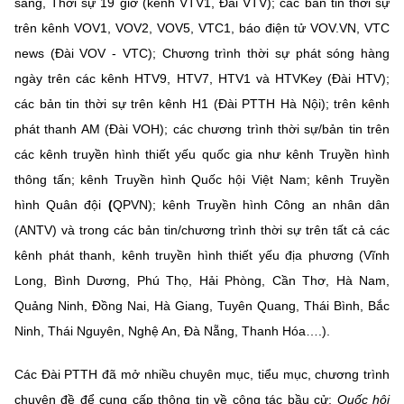
sáng, Thời sự 19 giờ (kênh VTV1, Đài VTV); các bản tin thời sự
(Ghi rõ nguồn "https://mst.gov.vn" khi phát hành lại thông tin từ
website này)
trên kênh VOV1, VOV2, VOV5, VTC1, báo điện tử VOV.VN, VTC
news (Đài VOV - VTC); Chương trình thời sự phát sóng hàng
ngày trên các kênh HTV9, HTV7, HTV1 và HTVKey (Đài HTV);
các bản tin thời sự trên kênh H1 (Đài PTTH Hà Nội); trên kênh
phát thanh AM (Đài VOH); các chương trình thời sự/bản tin trên
các kênh truyền hình thiết yếu quốc gia như kênh Truyền hình
thông tấn; kênh Truyền hình Quốc hội Việt Nam; kênh Truyền
hình Quân đội
(
QPVN); kênh Truyền hình Công an nhân dân
(ANTV) và trong các bản tin/chương trình thời sự trên tất cả các
kênh phát thanh, kênh truyền hình thiết yếu địa phương (Vĩnh
Long, Bình Dương, Phú Thọ, Hải Phòng, Cần Thơ, Hà Nam,
Quảng Ninh, Đồng Nai, Hà Giang, Tuyên Quang, Thái Bình, Bắc
Ninh, Thái Nguyên, Nghệ An, Đà Nẵng, Thanh Hóa….).
Các Đài PTTH đã mở nhiều chuyên mục, tiểu mục, chương trình
chuyên đề để cung cấp thông tin về công tác bầu cử:
Quốc hội