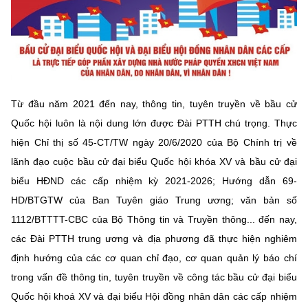
MST IOFFICE
Văn bản QPPL
Sở Khoa học và Công nghệ
Chuyển đổi số
THỐNG KÊ
Văn bản chỉ đạo điều hành
Bưu chính, Viễn thông
Multimedia
Khoa học và Công nghệ
Lấy ý kiến người dân về dự thảo VBQPPL
Sở hữu trí tuệ
Từ đầu năm 2021 đến nay, thông tin, tuyên truyền về bầu cử
THƯ ĐIỆN TỬ
Đổi mới sáng tạo
Tiêu chuẩn, đo lường, chất lượng
Quốc hội luôn là nội dung lớn được Đài PTTH chú trọng. Thực
Khác
hiện Chỉ thị số 45-CT/TW ngày 20/6/2020 của Bộ Chính trị về
Chuyển đổi số
Năng lượng nguyên tử
lãnh đạo cuộc bầu cử đại biểu Quốc hội khóa XV và bầu cử đại
Videos
Bưu chính, Viễn thông
biểu HĐND các cấp nhiệm kỳ 2021-2026; Hướng dẫn 69-
Tin tổng hợp
Infographic
HD/BTGTW của Ban Tuyên giáo Trung ương; văn bản số
Sở hữu trí tuệ
1112/BTTTT-CBC của Bộ Thông tin và Truyền thông... đến nay,
Tin địa phương
Ảnh
các Đài PTTH trung ương và địa phương đã thực hiện nghiêm
Tiêu chuẩn, đo lường, chất lượng
Voice
định hướng của các cơ quan chỉ đạo, cơ quan quản lý báo chí
trong vấn đề thông tin, tuyên truyền về công tác bầu cử đại biểu
Năng lượng nguyên tử
Nhiệm vụ trọng tâm
Quốc hội khoá XV và đại biểu Hội đồng nhân dân các cấp nhiệm