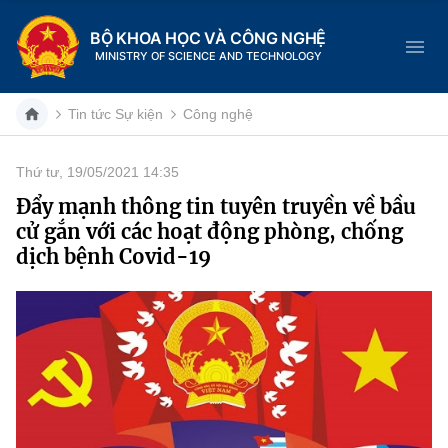
BỘ KHOA HỌC VÀ CÔNG NGHỆ
MINISTRY OF SCIENCE AND TECHNOLOGY
Tin tức Sự kiện
Công nghệ
Thứ tư, 19/05/2021 14:35
Danh mục
Đẩy mạnh thông tin tuyên truyền về bầu
cử gắn với các hoạt động phòng, chống
Trang chủ
dịch bệnh Covid-19
Giới thiệu
Chức năng nhiệm vụ
Tin tức sự kiện
Dịch vụ công
Cơ cấu tổ chức
Khoa học và Công nghệ
Hệ thống văn bản
Lịch sử phát triển
Đổi mới sáng tạo