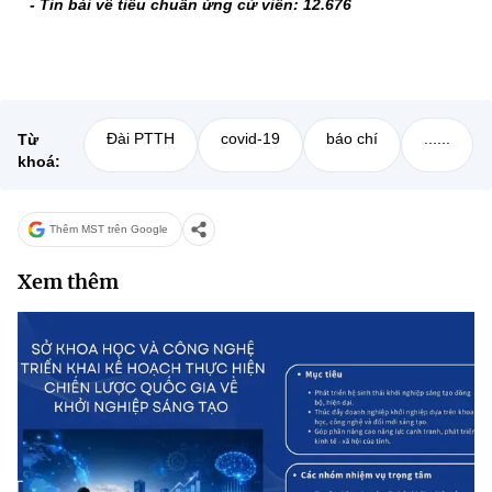
- Tin b
ài v
ề ti
êu chu
ẩn
ứng c
ử vi
ên: 12.676
Đài PTTH
covid-19
báo chí
......
Từ
khoá:
Thêm MST trên Google
Xem thêm