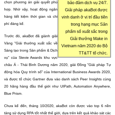
(Ghi rõ nguồn "https://mst.gov.vn" khi phát hành lại thông tin từ
chọn phương án giải quyết phù
bảo đảm dịch vụ 24/7.
website này)
hợp. Nhờ vậy, hoạt động ngân
Giải pháp akaBot được
hàng tiết kiệm thời gian và chi
vinh danh ở vị trí đầu tiên
phí đáng kể.
trong hạng mục Sản
phẩm số xuất sắc trong
Trước đó, akaBot đã giành giải
Giải thưởng Make in
Vàng "Giải thưởng xuất sắc về
Vietnam năm 2020 do Bộ
Sáng tạo trong Sản phẩm & Dịch
TT&TT tổ chức.
vụ" của Stevie Awards khu vực
châu Á - Thái Bình Dương năm 2020, giải Đồng "Giải pháp Tự
động hóa Quy trình số" của International Business Awards 2020,
và được tổ chức Gartner đưa vào danh sách Peer Insights cùng
20 hãng hàng đầu thế giới như UIPath, Automation Anywhere,
Blue Prism.
Chưa kể đến, tháng 10/2020, akaBot còn được vào top 6 nền
tảng sử dụng RPA tốt nhất thế giới, dựa trên kết quả khảo sát các