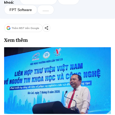
khoá:
FPT Software
......
Thêm MST trên Google
Xem thêm