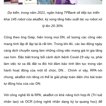
Dự kiến, trong năm 2021, ngân hàng TPBank sẽ tiếp tục triển
khai 145 robot của akaBot, kỳ vọng tăng hiệu suất tác vụ robot xử
lý lên 20-30%.
Cũng theo ông Giáp, hiện trong mọi DN, số lượng các công việc
mang tính lặp đi lặp lại là rất lớn. Trong khi đó, các lao động ngày
càng dịch chuyển sang làm những công việc mang giá trị gia tăng
cao hơn. Đặc biệt trong bối cảnh dịch bệnh Covid-19 xảy ra, phải
làm việc từ xa đã đặt ra đòi hỏi đảm bảo tính liên tục trong vận
hành hoạt động của một tổ chức, DN… Chính vì vậy, RPA nói
chung, akaBot nói riêng có thể là giải pháp toàn diện cho bài toán
tự động hóa của các DN.
Với công nghệ lõi là RPA, akaBot có khả năng tích hợp AI (Trí tuệ
nhân tạo) và OCR (công nghệ nhận dạng ký tự quang học) để