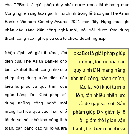
Chọn ngôn ngữ
cho TPBank là giải pháp duy nhất được trao giải ở hạng mục
Công nghệ sáng tạo ngành Tài chính trong lễ trao giải The Asian
Vietnamese
English
Banker Vietnam Country Awards 2021 mới đây. Hạng mục ghi
nhận các sáng kiến công nghệ mới, nổi trội, được ứng dụng
thành công vào nghiệp vụ của tổ chức, doanh nghiệp.
BỘ KHOA HỌC VÀ CÔNG NGHỆ
MINISTRY OF SCIENCE AND TECHNOLOGY
Nhận định về giải thưởng, đại
akaBot là giải pháp giúp
diện của The Asian Banker cho
tự động, tối ưu hóa các
Điều khoản sử dụng
Theo dõi MST:
Góp ý
biết, akaBot thành công nhờ cho
quy trình DN mang nặng
phép ứng dụng toàn diện tiêu
tính thủ công, hành chính,
Cơ quan chủ quản: Bộ Khoa học và Công nghệ (MST)
biểu là phục vụ quy trình của
lặp lại với khối tượng
Chịu trách nhiệm nội dung: Nguyễn Thị Hải Hằng
ngân hàng lớn. Giải pháp sử
lớn, tốn nhiều nhân lực
Giám đốc Trung tâm Truyền thông Khoa học và Công nghệ.
Liên hệ
dụng những công nghệ mới
và dễ gặp sai sót. Sản
Địa chỉ: Ban Biên tập Cổng TTĐT - 18 Nguyễn Du, TP. Hà Nội
mang lại hiệu quả cao, hạn chế
phẩm giúp DN giảm tỷ lệ
Điện thoại: 024 3936 9506
tối đa sai sót nhờ khả năng tính
lỗi, giảm thời gian vận
Email:
stc@mst.gov.vn
toán, cân bằng các rủi ro và lựa
hành, tiết kiệm chi phí và
©2026 Bản quyền thuộc Bộ Khoa Học và Công Nghệ