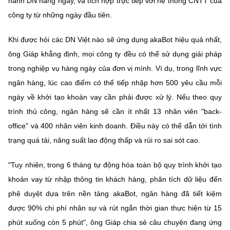
hành DN hàng ngày, và tích hợp trực tiếp với hệ thống CNTT của
công ty từ những ngày đầu tiên.
Khi được hỏi các DN Việt nào sẽ ứng dụng akaBot hiệu quả nhất,
ông Giáp khẳng định, mọi công ty đều có thể sử dụng giải pháp
trong nghiệp vụ hàng ngày của đơn vị mình. Ví dụ, trong lĩnh vực
ngân hàng, lúc cao điểm có thể tiếp nhập hơn 500 yêu cầu mỗi
ngày về
khởi
tạo khoản vay cần phải được xử lý. Nếu theo quy
trình thủ công, ngân hàng sẽ cần ít nhất 13 nhân viên "back-
office" và 400 nhân viên kinh doanh. Điều này có thể dẫn tới tình
trạng quá tải, năng suất lao động thấp và rủi ro sai sót cao.
"Tuy nhiên, trong 6 tháng tự động hóa toàn bộ quy trình
khởi
tạo
khoản vay từ nhập thông tin khách hàng, phân tích dữ liệu đến
phê duyệt dựa trên nền tảng akaBot, ngân hàng đã tiết kiệm
được 90% chi phí nhân sự và rút ngắn thời gian thực hiện từ 15
phút xuống còn 5 phút", ông Giáp chia sẻ câu chuyện đang ứng