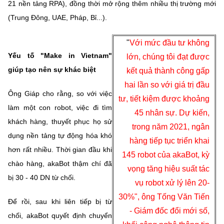
21 nền tảng RPA), đồng thời mở rộng thêm nhiều thị trường mới
(Trung Đông, UAE, Pháp, Bỉ...).
"
Với mức đầu tư không
Yếu tố "Make in Vietnam"
lớn, chúng tôi đạt được
giúp tạo nên sự khác biệt
kết quả thành công gấp
hai lần so với giá trị đầu
Ông Giáp cho rằng, so với việc
tư, tiết kiệm được khoảng
làm một con robot, việc đi tìm
45 nhân sự. Dự kiến,
khách hàng, thuyết phục họ sử
trong năm 2021, ngân
dụng nền tảng tự động hóa khó
hàng tiếp tục triển khai
hơn rất nhiều. Thời gian đầu khi
145 robot của akaBot, kỳ
chào hàng, akaBot thậm chí đã
vọng tăng hiệu suất tác
bị 30 - 40 DN từ chối.
vụ robot xử lý lên 20-
30%", ông Tống Văn Tiến
Để rồi, sau khi liên tiếp bị từ
- Giám đốc đổi mới số,
chối, akaBot quyết định chuyển