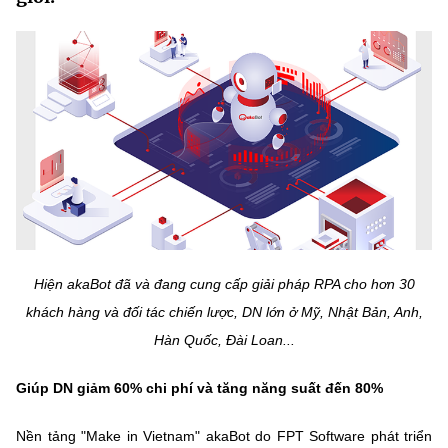
MST IOFFICE
Văn bản QPPL
Sở Khoa học và Công nghệ
Chuyển đổi số
THỐNG KÊ
Văn bản chỉ đạo điều hành
Bưu chính, Viễn thông
Multimedia
Khoa học và Công nghệ
Lấy ý kiến người dân về dự thảo VBQPPL
Sở hữu trí tuệ
THƯ ĐIỆN TỬ
Đổi mới sáng tạo
Tiêu chuẩn, đo lường, chất lượng
Khác
Chuyển đổi số
Năng lượng nguyên tử
Videos
Bưu chính, Viễn thông
Tin tổng hợp
Hiện akaBot đã và đang cung cấp giải pháp RPA cho hơn 30
Infographic
Sở hữu trí tuệ
khách hàng và đối tác chiến lược, DN lớn ở Mỹ, Nhật Bản, Anh,
Tin địa phương
Ảnh
Hàn Quốc, Đài Loan...
Tiêu chuẩn, đo lường, chất lượng
Voice
Giúp DN giảm 60% chi phí và tăng năng suất đến 80%
Năng lượng nguyên tử
Nhiệm vụ trọng tâm
Nền tảng "Make in Vietnam" akaBot do FPT Software phát triển