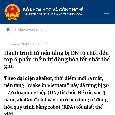
BỘ KHOA HỌC VÀ CÔNG NGHỆ
MINISTRY OF SCIENCE AND TECHNOLOGY
Nhiệm vụ trọng tâm
Thứ năm, 20/05/2021 08:44
Danh mục
Hành trình từ nền tảng bị DN từ chối đến
top 6 phần mềm tự động hóa tốt nhất thế
Trang chủ
giới
Giới thiệu
Theo đại diện akaBot, thời điểm mới ra mắt,
nền tảng "Make in Vietnam" này đã từng bị 30
Chức năng nhiệm vụ
Tin tức sự kiện
- 40 doanh nghiệp (DN) từ chối. Để rồi, sau 3
Dịch vụ công
Cơ cấu tổ chức
Khoa học và Công nghệ
năm, akaBot đã lọt vào top 6 nền tảng tự động
hóa quy trình bằng robot (RPA) tốt nhất thế
Hệ thống văn bản
Lịch sử phát triển
Đổi mới sáng tạo
giới.