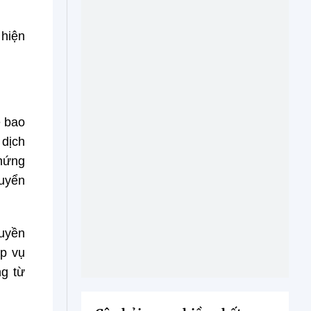
 hiện
ê bao
 dịch
chứng
huyển
uyền
ệp vụ
ng từ