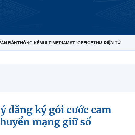
THƯ ĐIỆN TỬ
VĂN BẢN
THỐNG KÊ
MULTIMEDIA
MST IOFFICE
ý đăng ký gói cước cam
 chuyển mạng giữ số