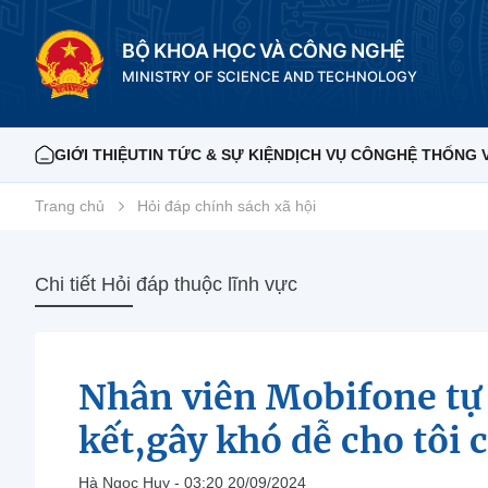
BỘ KHOA HỌC VÀ CÔNG NGHỆ
MINISTRY OF SCIENCE AND TECHNOLOGY
GIỚI THIỆU
TIN TỨC & SỰ KIỆN
DỊCH VỤ CÔNG
HỆ THỐNG 
Trang chủ
Hỏi đáp chính sách xã hội
Chi tiết Hỏi đáp thuộc lĩnh vực
Nhân viên Mobifone tự 
kết,gây khó dễ cho tôi
Hà Ngọc Huy - 03:20 20/09/2024