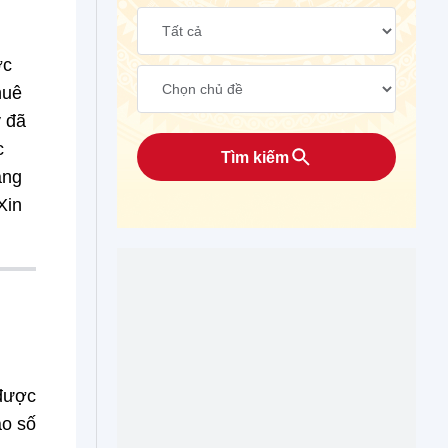
ợc
huê
y đã
c
Tìm kiếm
ạng
Xin
 được
ao số