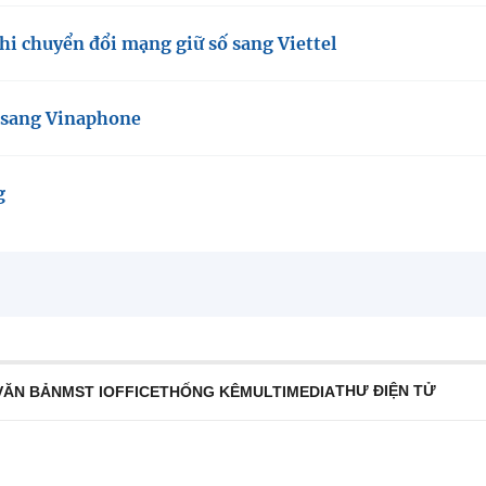
hi chuyển đổi mạng giữ số sang Viettel
l sang Vinaphone
g
THƯ ĐIỆN TỬ
VĂN BẢN
MST IOFFICE
THỐNG KÊ
MULTIMEDIA