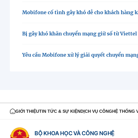
Mobifone cố tình gây khó dễ cho khách hàng k
Bị gây khó khăn chuyển mạng giữ số từ Viette
Yêu cầu Mobifone xử lý giải quyết chuyển mạn
GIỚI THIỆU
TIN TỨC & SỰ KIỆN
DỊCH VỤ CÔNG
HỆ THỐNG 
BỘ KHOA HỌC VÀ CÔNG NGHỆ