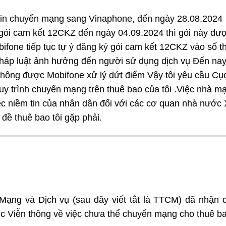
 xin chuyển mạng sang Vinaphone, đến ngày 28.08.2024
i gói cam kết 12CKZ đến ngày 04.09.2024 thì gói này đư
fone tiếp tục tự ý đăng ký gói cam kết 12CKZ vào số t
i pháp luật ảnh hưởng đến người sử dụng dịch vụ Đến na
 không được Mobifone xử lý dứt điểm Vậy tôi yêu cầu Cụ
 quy trình chuyển mạng trên thuê bao của tôi .Việc nhà m
ệc niềm tin của nhân dân đối với các cơ quan nhà nước 
đề thuê bao tôi gặp phải.
 Mạng và Dịch vụ (sau đây viết tắt là TTCM) đã nhận
c Viễn thông về việc chưa thể chuyển mạng cho thuê b