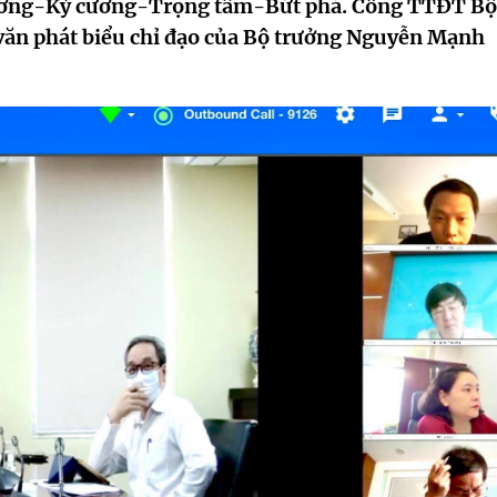
 gương-Kỷ cương-Trọng tâm-Bứt phá. Cổng TTĐT Bộ
 văn phát biểu chỉ đạo của Bộ trưởng Nguyễn Mạnh