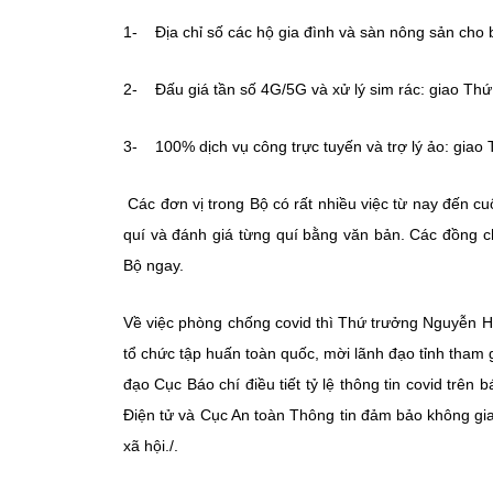
1- Địa chỉ số các hộ gia đình và sàn nông sản cho
2- Đấu giá tần số 4G/5G và xử lý sim rác: giao Th
3- 100% dịch vụ công trực tuyến và trợ lý ảo: gia
Các đơn vị trong Bộ có rất nhiều việc từ nay đến c
quí và đánh giá từng quí bằng văn bản. Các đồng ch
Bộ ngay.
Về việc phòng chống covid thì Thứ trưởng Nguyễn H
tổ chức tập huấn toàn quốc, mời lãnh đạo tỉnh tha
đạo Cục Báo chí điều tiết tỷ lệ thông tin covid trê
Điện tử và Cục An toàn Thông tin đảm bảo không gian 
xã hội./.