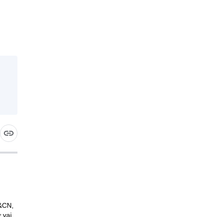
H&CN,
 vai