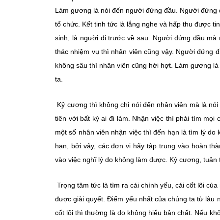
Làm gương là nói đến người đứng đầu. Người đứng đầ
tổ chức. Kết tinh tức là lắng nghe và hấp thu được 
sinh, là người đi trước về sau. Người đứng đầu mà 
thác nhiệm vụ thì nhân viên cũng vậy. Người đứng 
không sâu thì nhân viên cũng hời hợt. Làm gương l
ta.
Kỷ cương thì không chỉ nói đến nhân viên mà là nói 
tiên với bất kỳ ai đi làm. Nhận việc thì phải tìm mọ
một số nhân viên nhận việc thì đến hạn là tìm lý do
hạn, bởi vậy, các đơn vị hãy tập trung vào hoàn th
vào việc nghĩ lý do không làm được. Kỷ cương, tuân 
Trọng tâm tức là tìm ra cái chính yếu, cái cốt lõi củ
được giải quyết. Điểm yếu nhất của chúng ta từ lâu n
cốt lõi thì thường là do không hiểu bản chất. Nếu kh