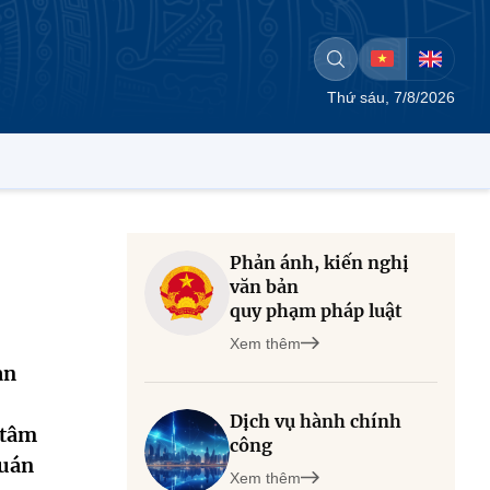
Thứ sáu, 7/8/2026
Phản ánh, kiến nghị
văn bản
quy phạm pháp luật
Xem thêm
an
Dịch vụ hành chính
 tâm
công
quán
Xem thêm