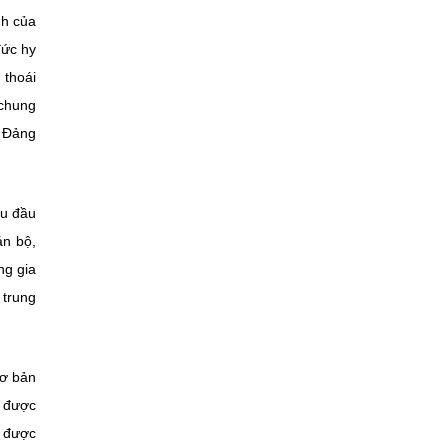
nh của
đức hy
 thoái
 chung
a Đảng
ầu đầu
án bộ,
ng gia
 trung
cơ bản
m được
ó được