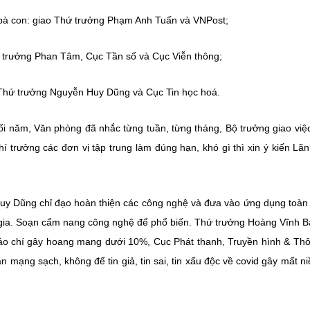
 bà con: giao Thứ trưởng Phạm Anh Tuấn và VNPost;
ứ trưởng Phan Tâm, Cục Tần số và Cục Viễn thông;
o Thứ trưởng Nguyễn Huy Dũng và Cục Tin học hoá.
uối năm, Văn phòng đã nhắc từng tuần, từng tháng, Bộ trưởng giao việ
í trưởng các đơn vị tập trung làm đúng hạn, khó gì thì xin ý kiến Lã
uy Dũng chỉ đạo hoàn thiện các công nghệ và đưa vào ứng dụng toàn
m gia. Soạn cẩm nang công nghệ để phổ biến. Thứ trưởng Hoàng Vĩnh B
n báo chí gây hoang mang dưới 10%, Cục Phát thanh, Truyền hình & Thô
mạng sạch, không để tin giả, tin sai, tin xấu độc về covid gây mất ni