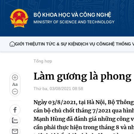
BỘ KHOA HỌC VÀ CÔNG NGHỆ
MINISTRY OF SCIENCE AND TECHNOLOGY
GIỚI THIỆU
TIN TỨC & SỰ KIỆN
DỊCH VỤ CÔNG
HỆ THỐNG 
Tổng hợp
Làm gương là phong 
Aa
Thứ ba, 03/08/2021 08:58
Ngày 03/8/2021, tại Hà Nội, Bộ Thông 
cán bộ chủ chốt tháng 7/2021 qua hình
Mạnh Hùng đã đánh giá những công vi
cần phải thực hiện trong tháng 8 và n