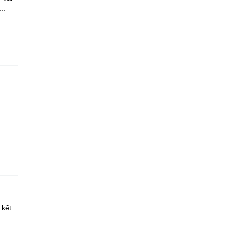
..
 kết