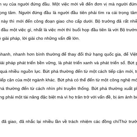
iệm vụ của người đứng đầu. Một việc mới về đến đơn vị mà người đứ
trọng tâm. Người đứng đầu là người đầu tiên phải tìm ra cái trọng tâ
ệc này thì mới đến công đoạn giao cho cấp dưới. Bộ trưởng đã rất nhi
đầu một việc gì, nhất là việc mới thì buổi họp đầu tiên là với Bộ trưởn
 giải pháp, lời giải cho những vấn đề lớn.
n nhanh, nhanh hơn bình thường để thay đổi thứ hạng quốc gia, để Vi
i pháp phát triển bền vững, là phát triển xanh và phát triển số. Bứt 
 quá nhiều nguồn lực. Bứt phá thường đến từ một cách tiếp cận mới, 
tiếp cận của một ngành khác. Bứt phá có thể đến từ một công nghệ mớ
phá thường đến từ cách nhìn phi truyền thống. Bứt phá thường xuất p
 phải một tài năng đặc biệt mà vì họ trăn trở với vấn đề, bị ám ảnh b
ã giao, đã nhắc lại nhiều lần về trách nhiệm các đồng chíThứ trư