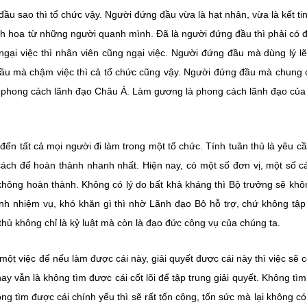
u sao thì tổ chức vậy. Người đứng đầu vừa là hạt nhân, vừa là kết ti
tinh hoa từ những người quanh mình. Đã là người đứng đầu thì phải có 
ngại việc thì nhân viên cũng ngại việc. Người đứng đầu mà dùng lý lẽ
đầu mà chậm việc thì cả tổ chức cũng vậy. Người đứng đầu mà chung
à phong cách lãnh đạo Châu Á. Làm gương là phong cách lãnh đạo củ
đến tất cả mọi người đi làm trong một tổ chức. Tính tuân thủ là yêu c
i cách để hoàn thành nhanh nhất. Hiện nay, có một số đơn vị, một số c
 không hoàn thành. Không có lý do bất khả kháng thì Bộ trưởng sẽ khô
ành nhiệm vụ, khó khăn gì thì nhờ Lãnh đạo Bộ hỗ trợ, chứ không tập
thủ không chỉ là kỷ luật mà còn là đạo đức công vụ của chúng ta.
a một việc để nếu làm được cái này, giải quyết được cái này thì việc sẽ 
ay vẫn là không tìm được cái cốt lõi để tập trung giải quyết. Không tì
ông tìm được cái chính yếu thì sẽ rất tốn công, tốn sức mà lại không c