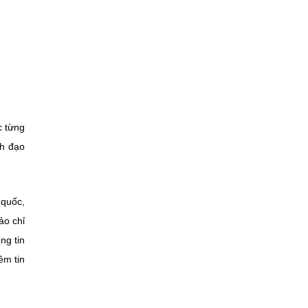
c từng
nh đạo
 quốc,
ảo chỉ
ng tin
ềm tin