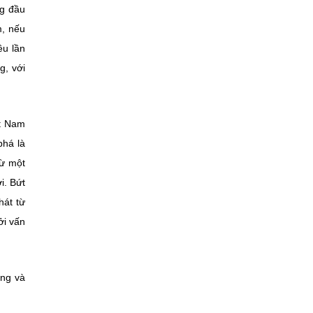
ng đầu
m, nếu
ều lần
g, với
ệt Nam
phá là
từ một
i. Bứt
hát từ
ởi vấn
ởng và