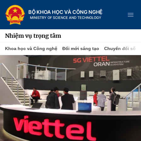
BỘ KHOA HỌC VÀ CÔNG NGHỆ
MINISTRY OF SCIENCE AND TECHNOLOGY
Nhiệm vụ trọng tâm
Khoa học và Công nghệ
Đổi mới sáng tạo
Chuyển đổi số
Danh mục
Trang chủ
Giới thiệu
Chức năng nhiệm vụ
Tin tức sự kiện
Dịch vụ công
Cơ cấu tổ chức
Khoa học và Công nghệ
Hệ thống văn bản
Lịch sử phát triển
Đổi mới sáng tạo