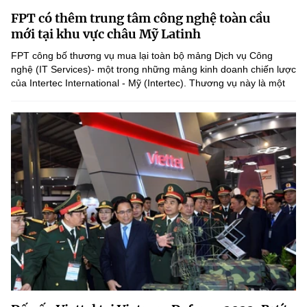
Chọn ngôn ngữ
FPT có thêm trung tâm công nghệ toàn cầu
mới tại khu vực châu Mỹ Latinh
Vietnamese
English
FPT công bố thương vụ mua lại toàn bộ mảng Dịch vụ Công
nghệ (IT Services)- một trong những mảng kinh doanh chiến lược
của Intertec International - Mỹ (Intertec). Thương vụ này là một
phần trong chiến lược mở rộng các trung tâm dịch vụ công...
BỘ KHOA HỌC VÀ CÔNG NGHỆ
MINISTRY OF SCIENCE AND TECHNOLOGY
Điều khoản sử dụng
Theo dõi MST:
Góp ý
Cơ quan chủ quản: Bộ Khoa học và Công nghệ (MST)
Chịu trách nhiệm nội dung: Nguyễn Thị Hải Hằng
Giám đốc Trung tâm Truyền thông Khoa học và Công nghệ.
Liên hệ
Địa chỉ: Ban Biên tập Cổng TTĐT - 18 Nguyễn Du, TP. Hà Nội
Điện thoại: 024 3936 9506
Email:
stc@mst.gov.vn
©2026 Bản quyền thuộc Bộ Khoa Học và Công Nghệ