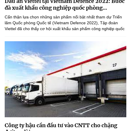
Dấu ấn Viettel tại Vietnam Defence 2022: Bước
(Ghi rõ nguồn "https://mst.gov.vn" khi phát hành lại thông tin từ
đà xuất khẩu công nghiệp quốc phòng...
website này)
Cẩn thận lựa chọn những sản phẩm nổi bật nhất tham dự Triển
lãm Quốc phòng Quốc tế (Vietnam Defence 2022), Tập đoàn
Viettel đã cho thấy cơ hội xuất khẩu sản phẩm công nghiệp quốc
phòng công nghệ cao ra thế giới là hiện thực.
Công ty hậu cần đầu tư vào CNTT cho chặng