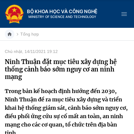
BỘ KHOA HỌC VÀ CÔNG NGHỆ
MINISTRY OF SCIENCE AND TECHNOLOGY
Tổng hợp
Chủ nhật, 14/11/2021 19:12
Danh mục
Ninh Thuận đặt mục tiêu xây dựng hệ
thống cảnh báo sớm nguy cơ an ninh
Trang chủ
mạng
Giới thiệu
Trong bản kế hoạch định hướng đến 2030,
Ninh Thuận đề ra mục tiêu xây dựng và triển
Chức năng nhiệm vụ
Tin tức sự kiện
khai hệ thống giám sát, cảnh báo sớm nguy cơ,
Dịch vụ công
Cơ cấu tổ chức
Khoa học và Công nghệ
điều phối ứng cứu sự cố mất an toàn, an ninh
mạng cho các cơ quan, tổ chức trên địa bàn
Hệ thống văn bản
Lịch sử phát triển
Đổi mới sáng tạo
tỉnh.