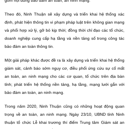
gồm nội dung bảo đảm an toàn, an ninh mạng.
(Ghi rõ nguồn "https://mst.gov.vn" khi phát hành lại thông tin từ
website này)
Theo đó, Ninh Thuận sẽ xây dựng và triển khai hệ thống xác
định, phát hiện thông tin vi phạm pháp luật trên không gian mạng
và phối hợp xử lý, gỡ bỏ kịp thời; đồng thời chỉ đạo các tổ chức,
doanh nghiệp cung cấp hạ tầng và nền tảng số trong công tác
bảo đảm an toàn thông tin.
Một giải pháp khác được đề ra là xây dựng và triển khai hệ thống
giám sát, cảnh báo sớm nguy cơ, điều phối ứng cứu sự cố mất
an toàn, an ninh mạng cho các cơ quan, tổ chức trên địa bàn
tỉnh; phát triển hệ thống nền tảng, hạ tầng, mạng lưới gắn với
bảo đảm an toàn, an ninh mạng.
Trong năm 2020, Ninh Thuận cũng có những hoạt động quan
trọng về an toàn, an ninh mạng. Ngày 23/10, UBND tỉnh Ninh
thuận tổ chức Lễ khai trương thí điểm Trung tâm Giám sát an