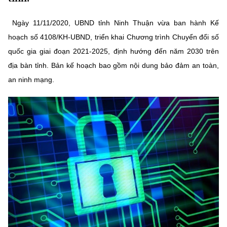
MST IOFFICE
Văn bản QPPL
Sở Khoa học và Công nghệ
Chuyển đổi số
Ngày 11/11/2020, UBND tỉnh Ninh Thuận vừa ban hành Kế
THỐNG KÊ
Văn bản chỉ đạo điều hành
hoạch số 4108/KH-UBND, triển khai Chương trình Chuyển đổi số
Bưu chính, Viễn thông
quốc gia giai đoạn 2021-2025, định hướng đến năm 2030 trên
Multimedia
Khoa học và Công nghệ
Lấy ý kiến người dân về dự thảo VBQPPL
Sở hữu trí tuệ
địa bàn tỉnh. Bản kế hoạch bao gồm nội dung bảo đảm an toàn,
THƯ ĐIỆN TỬ
an ninh mạng.
Đổi mới sáng tạo
Tiêu chuẩn, đo lường, chất lượng
Khác
Chuyển đổi số
Năng lượng nguyên tử
Videos
Bưu chính, Viễn thông
Tin tổng hợp
Infographic
Sở hữu trí tuệ
Tin địa phương
Ảnh
Tiêu chuẩn, đo lường, chất lượng
Voice
Năng lượng nguyên tử
Nhiệm vụ trọng tâm