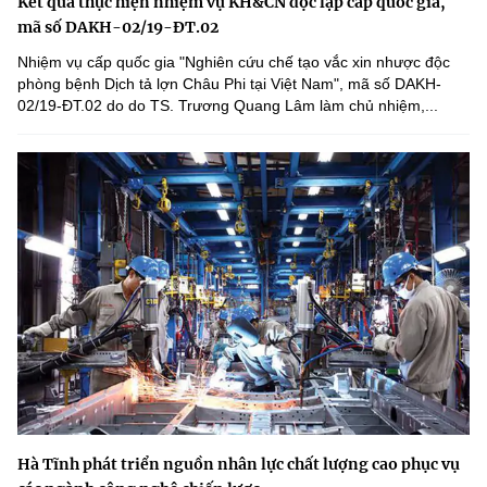
Kết quả thực hiện nhiệm vụ KH&CN độc lập cấp quốc gia,
mã số DAKH-02/19-ĐT.02
Nhiệm vụ cấp quốc gia "Nghiên cứu chế tạo vắc xin nhược độc
phòng bệnh Dịch tả lợn Châu Phi tại Việt Nam", mã số DAKH-
02/19-ĐT.02 do do TS. Trương Quang Lâm làm chủ nhiệm,...
Hà Tĩnh phát triển nguồn nhân lực chất lượng cao phục vụ