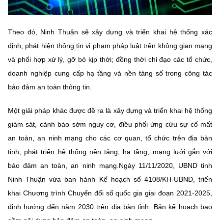
Chọn ngôn ngữ
Vietnamese
English
Theo đó, Ninh Thuận sẽ xây dựng và triển khai hệ thống xác
định, phát hiện thông tin vi phạm pháp luật trên không gian mạng
và phối hợp xử lý, gỡ bỏ kịp thời; đồng thời chỉ đạo các tổ chức,
doanh nghiệp cung cấp hạ tầng và nền tảng số trong công tác
BỘ KHOA HỌC VÀ CÔNG NGHỆ
MINISTRY OF SCIENCE AND TECHNOLOGY
bảo đảm an toàn thông tin.
Điều khoản sử dụng
Theo dõi MST:
Góp ý
Một giải pháp khác được đề ra là xây dựng và triển khai hệ thống
giám sát, cảnh báo sớm nguy cơ, điều phối ứng cứu sự cố mất
Cơ quan chủ quản: Bộ Khoa học và Công nghệ (MST)
an toàn, an ninh mạng cho các cơ quan, tổ chức trên địa bàn
Chịu trách nhiệm nội dung: Nguyễn Thị Hải Hằng
tỉnh; phát triển hệ thống nền tảng, hạ tầng, mạng lưới gắn với
Giám đốc Trung tâm Truyền thông Khoa học và Công nghệ.
bảo đảm an toàn, an ninh mạng.Ngày 11/11/2020, UBND tỉnh
Liên hệ
Địa chỉ: Ban Biên tập Cổng TTĐT - 18 Nguyễn Du, TP. Hà Nội
Ninh Thuận vừa ban hành Kế hoạch số 4108/KH-UBND, triển
Điện thoại: 024 3936 9506
khai Chương trình Chuyển đổi số quốc gia giai đoạn 2021-2025,
Email:
stc@mst.gov.vn
định hướng đến năm 2030 trên địa bàn tỉnh. Bản kế hoạch bao
©2026 Bản quyền thuộc Bộ Khoa Học và Công Nghệ