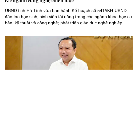
các ngành công nghệ chiến lược
UBND tỉnh Hà Tĩnh vừa ban hành Kế hoạch số 541//KH-UBND
đào tạo học sinh, sinh viên tài năng trong các ngành khoa học cơ
bản, kỹ thuật và công nghệ; phát triển giáo dục nghề nghiệp...
Chương trình nghiên cứu khoa học cơ bản cần gắn với phát
triển công nghệ chiến lược của quốc gia