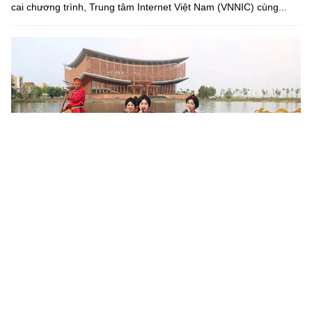
cai chương trình, Trung tâm Internet Việt Nam (VNNIC) cùng...
Khoa học, công nghệ mở đường khai thác nguồn lực văn
hóa
Sau 6 tháng triển khai Nghị quyết số 80-NQ/TW của Bộ Chính trị,
nhiều địa phương đã cụ thể hóa chủ trương phát triển văn hóa
bằng các chương trình, đề án và mô hình mới. Khoa học,...