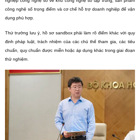
nghiệp công nghệ số về khu công nghệ số tập trung, sản phẩm
(Ghi rõ nguồn "https://mst.gov.vn" khi phát hành lại thông tin từ
website này)
công nghệ số trọng điểm và cơ chế hỗ trợ doanh nghiệp để vận
dụng phù hợp.
Thứ trưởng lưu ý, hồ sơ sandbox phải làm rõ điểm khác với quy
định pháp luật, trách nhiệm của các chủ thể tham gia, các tiêu
chuẩn, quy chuẩn được miễn hoặc áp dụng khác trong giai đoạn
thử nghiệm.