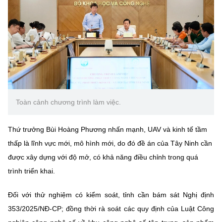
Chọn ngôn ngữ
Vietnamese
English
BỘ KHOA HỌC VÀ CÔNG NGHỆ
MINISTRY OF SCIENCE AND TECHNOLOGY
Toàn cảnh chương trình làm việc.
Điều khoản sử dụng
Theo dõi MST:
Góp ý
Thứ trưởng Bùi Hoàng Phương nhấn mạnh, UAV và kinh tế tầm
Cơ quan chủ quản: Bộ Khoa học và Công nghệ (MST)
thấp là lĩnh vực mới, mô hình mới, do đó đề án của Tây Ninh cần
Chịu trách nhiệm nội dung: Nguyễn Thị Hải Hằng
được xây dựng với độ mở, có khả năng điều chỉnh trong quá
Giám đốc Trung tâm Truyền thông Khoa học và Công nghệ.
Liên hệ
trình triển khai.
Địa chỉ: Ban Biên tập Cổng TTĐT - 18 Nguyễn Du, TP. Hà Nội
Điện thoại: 024 3936 9506
Đối với thử nghiệm có kiểm soát, tỉnh cần bám sát Nghị định
Email:
stc@mst.gov.vn
353/2025/NĐ-CP; đồng thời rà soát các quy định của Luật Công
©2026 Bản quyền thuộc Bộ Khoa Học và Công Nghệ