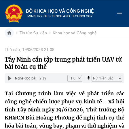
BỘ KHOA HỌC VÀ CÔNG NGHỆ
MINISTRY OF SCIENCE AND TECHNOLOGY
Tin tức Sự kiện
Khoa học và Công nghệ
Thứ sáu, 19/06/2026 21:08
Danh mục
Tây Ninh cần tập trung phát triển UAV từ
bài toán cụ thể
Trang chủ
Nghe đọc bài
2:19
Giới thiệu
Tại Chương trình làm việc về phát triển các
Chức năng nhiệm vụ
Tin tức sự kiện
công nghệ chiến lược phục vụ kinh tế - xã hội
Dịch vụ công
tỉnh Tây Ninh ngày 19/6/2026, Thứ trưởng Bộ
Cơ cấu tổ chức
Khoa học và Công nghệ
KH&CN Bùi Hoàng Phương đề nghị tỉnh cụ thể
Hệ thống văn bản
Lịch sử phát triển
Đổi mới sáng tạo
hóa bài toán, vùng bay, phạm vi thử nghiệm và