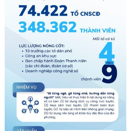
Chọn ngôn ngữ
Vietnamese
English
BỘ KHOA HỌC VÀ CÔNG NGHỆ
MINISTRY OF SCIENCE AND TECHNOLOGY
Điều khoản sử dụng
Theo dõi MST:
Góp ý
Cơ quan chủ quản: Bộ Khoa học và Công nghệ (MST)
Chịu trách nhiệm nội dung: Nguyễn Thị Hải Hằng
Giám đốc Trung tâm Truyền thông Khoa học và Công nghệ.
Liên hệ
Địa chỉ: Ban Biên tập Cổng TTĐT - 18 Nguyễn Du, TP. Hà Nội
Điện thoại: 024 3936 9506
Email:
stc@mst.gov.vn
©2026 Bản quyền thuộc Bộ Khoa Học và Công Nghệ