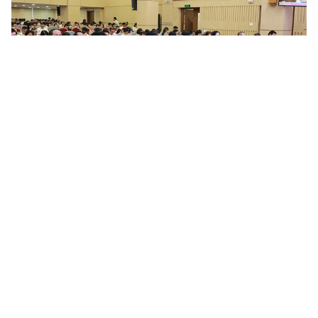
Nâng cao chất lượng công tác quán triệt, tuyên truyền và
triển khai thực hiện các chỉ thị, nghị quyết, quy định...
Trong thời gian qua, tại Đảng bộ Tổng công ty Bưu điện Việt
Nam, công tác tổ chức nghiên cứu, học tập, quán triệt và triển
khai các chỉ thị, nghị quyết, quy định của Đảng, đặc biệt là...