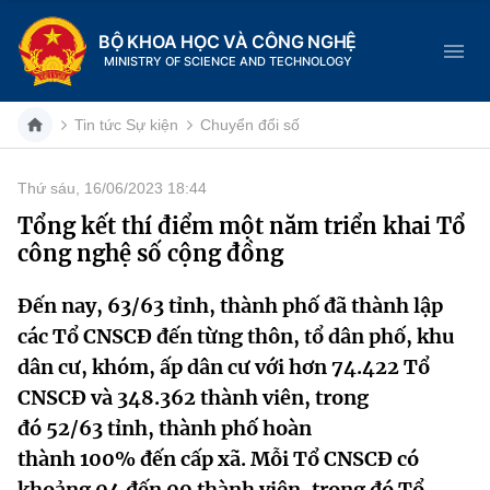
BỘ KHOA HỌC VÀ CÔNG NGHỆ
MINISTRY OF SCIENCE AND TECHNOLOGY
Tin tức Sự kiện
Chuyển đổi số
Thứ sáu, 16/06/2023 18:44
Danh mục
Tổng kết thí điểm một năm triển khai Tổ
công nghệ số cộng đồng
Trang chủ
Đến nay, 63/63 tỉnh, thành phố đã thành lập
Giới thiệu
các Tổ CNSCĐ đến từng thôn, tổ dân phố, khu
Chức năng nhiệm vụ
Tin tức sự kiện
dân cư, khóm, ấp dân cư với hơn 74.422 Tổ
CNSCĐ và 348.362 thành viên, trong
Dịch vụ công
Cơ cấu tổ chức
Khoa học và Công nghệ
đó 52/63 tỉnh, thành phố hoàn
thành 100% đến cấp xã. Mỗi Tổ CNSCĐ có
Hệ thống văn bản
Lịch sử phát triển
Đổi mới sáng tạo
khoảng 04 đến 09 thành viên, trong đó Tổ