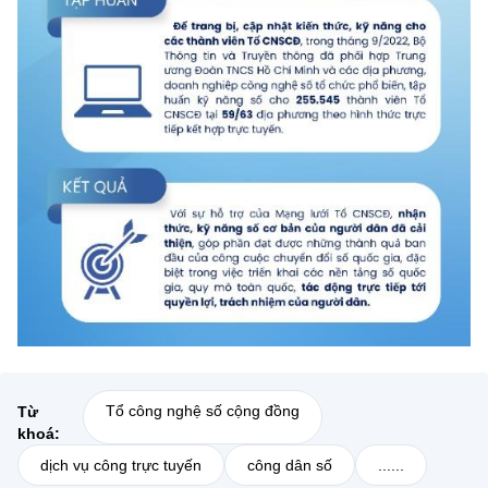
(Ghi rõ nguồn "https://mst.gov.vn" khi phát hành lại thông tin từ
website này)
Tổ công nghệ số cộng đồng
Từ
khoá:
dịch vụ công trực tuyến
công dân số
......