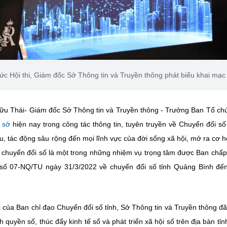
 Hội thi, Giám đốc Sở Thông tin và Truyền thông phát biểu khai mạc
g Hữu Thái- Giám đốc Sở Thông tin và Truyền thông - Trưởng Ban Tổ ch
 sở
hiện nay trong công tác thông tin, tuyên truyền về Chuyển đổi số 
u, tác động sâu rộng đến mọi lĩnh vực của đời sống xã hội, mở ra cơ h
h, chuyển đổi số là một trong những nhiệm vụ trọng tâm được Ban chấ
t số 07-NQ/TU ngày 31/3/2022 về chuyển đổi số tỉnh Quảng Bình đ
c của Ban chỉ đạo Chuyển đổi số tỉnh, Sở Thông tin và Truyền thông đ
quyền số, thúc đẩy kinh tế số và phát triển xã hội số trên địa bàn tỉn