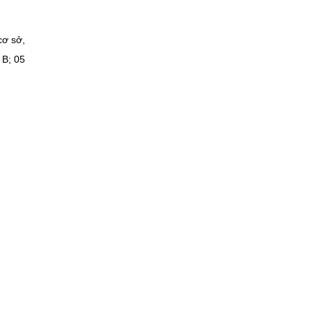
cơ sở,
i B; 05