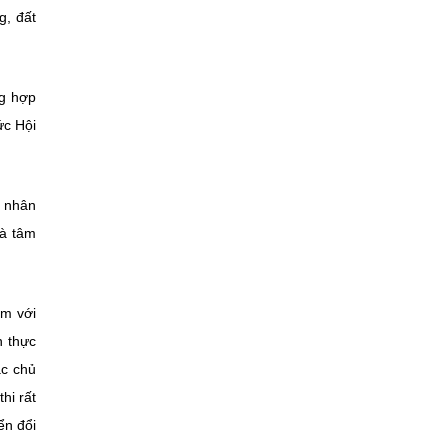
g, đất
ng hợp
ức Hội
á nhân
và tâm
ẩm với
n thực
ác chủ
hi rất
ển đổi