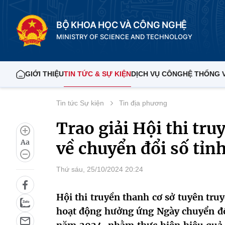
BỘ KHOA HỌC VÀ CÔNG NGHỆ
MINISTRY OF SCIENCE AND TECHNOLOGY
GIỚI THIỆU
TIN TỨC & SỰ KIỆN
DỊCH VỤ CÔNG
HỆ THỐNG 
Tin tức Sự kiện
Tin địa phương
Trao giải Hội thi tru
Aa
về chuyển đổi số tỉ
Thứ sáu, 25/10/2024 20:24
Hội thi truyền thanh cơ sở tuyên tru
hoạt động hưởng ứng Ngày chuyển đổ