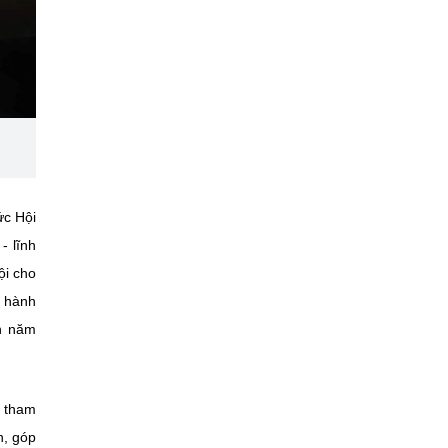
ức Hội
- lĩnh
ội cho
p hành
ến năm
ã tham
h, góp