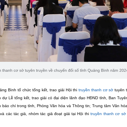
yền thanh cơ sở tuyên truyền về chuyển đổi số tỉnh Quảng Bình năm 202
g Bình tổ chức tổng kết, trao giải Hội thi
truyền thanh cơ sở
tuyên 
ự Lễ tổng kết, trao giải có đại diện lãnh đạo HĐND tỉnh, Ban Tuyê
n báo chí trong tỉnh, Phòng Văn hóa và Thông tin; Trung tâm Văn hó
à các tác giả, nhóm tác giả đoạt giải tại Hội thi
truyền thanh cơ sở