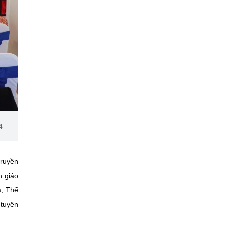
4
truyền
n giáo
a, Thể
tuyên