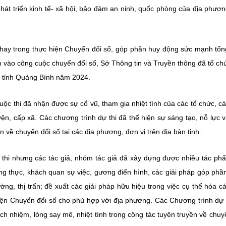
hát triển kinh tế- xã hội, bảo đảm an ninh, quốc phòng của địa phươn
 hay trong thực hiện Chuyển đổi số, góp phần huy động sức mạnh tổ
 vào công cuộc chuyển đổi số, Sở Thông tin và Truyền thông đã tổ ch
ố tỉnh Quảng Bình năm 2024.
uộc thi đã nhận được sự cổ vũ, tham gia nhiệt tình của các tổ chức, c
ện, cấp xã. Các chương trình dự thi đã thể hiện sự sáng tạo, nỗ lực 
ền về chuyển đổi số tại các địa phương, đơn vị trên địa bàn tỉnh.
thi nhưng các tác giả, nhóm tác giả đã xây dựng được nhiều tác ph
ng thực, khách quan sự việc, gương điển hình, các giải pháp góp phầ
ng, thị trấn; đề xuất các giải pháp hữu hiệu trong việc cụ thể hóa c
iện Chuyển đổi số cho phù hợp với địa phương. Các Chương trình dự t
ch nhiệm, lòng say mê, nhiệt tình trong công tác tuyên truyền về chuy