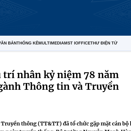
VĂN BẢN
THỐNG KÊ
MULTIMEDIA
MST IOFFICE
THƯ ĐIỆN TỬ
u trí nhân kỷ niệm 78 năm
gành Thông tin và Truyền
và Truyền thông (TT&TT) đã tổ chức gặp mặt cán bộ