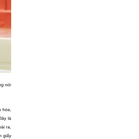
ng nói
n hóa,
Đây là
ài ra,
h giấy