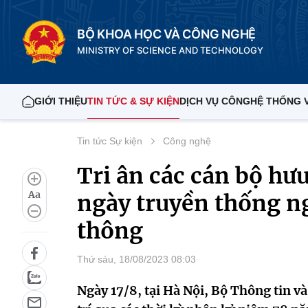
BỘ KHOA HỌC VÀ CÔNG NGHỆ
MINISTRY OF SCIENCE AND TECHNOLOGY
GIỚI THIỆU
TIN TỨC & SỰ KIỆN
DỊCH VỤ CÔNG
HỆ THỐNG 
Tin tức Sự kiện
Công nghệ
Tri ân các cán bộ hư
Aa
ngày truyền thống n
thông
Thứ sáu, 18/08/2023 08:03
Ngày 17/8, tại Hà Nội, Bộ Thông tin 