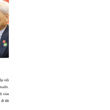
ếp nối
 muốn.
bộ của
đi tắt