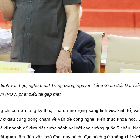
 bình văn học, nghệ thuật Trung ương, nguyên Tổng Giám đốc Đài Tiế
am (VOV) phát biểu tại gặp mặt
 chỉ còn ở mảng kỹ thuật mà đã mở rộng sang lĩnh vực kinh tế, vă
ay ở đâu cũng động chạm về vấn đề công nghệ, kiến thức khoa học. 
sẽ đi nhanh để đưa đất nước sánh vai với các cường quốc 5 châu. Ngo
 rất quan tâm đến văn hoá đọc, quý sách, đọc sách giờ không chỉ sác