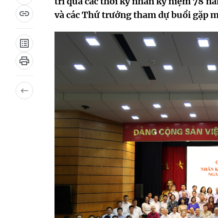
trí qua các thời kỳ nhân kỷ niệm 78
và các Thứ trưởng tham dự buổi gặp m