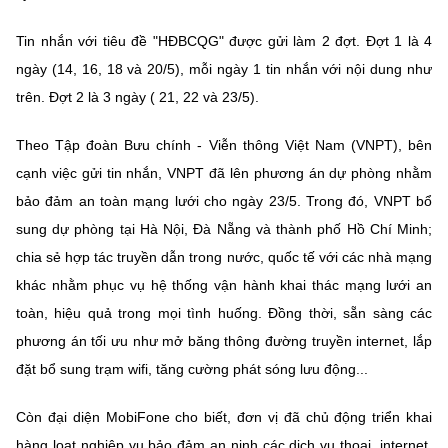
(Ghi rõ nguồn "https://mst.gov.vn" khi phát hành lại thông tin từ
website này)
Tin nhắn với tiêu đề "HĐBCQG" được gửi làm 2 đợt. Đợt 1 là 4
ngày (14, 16, 18 và 20/5), mỗi ngày 1 tin nhắn với nội dung như
trên. Đợt 2 là 3 ngày ( 21, 22 và 23/5).
Theo Tập đoàn Bưu chính - Viễn thông Việt Nam (VNPT), bên
cạnh việc gửi tin nhắn, VNPT đã lên phương án dự phòng nhằm
bảo đảm an toàn mạng lưới cho ngày 23/5. Trong đó, VNPT bổ
sung dự phòng tại Hà Nội, Đà Nẵng và thành phố Hồ Chí Minh;
chia sẻ hợp tác truyền dẫn trong nước, quốc tế với các nhà mạng
khác nhằm phục vụ hệ thống vận hành khai thác mạng lưới an
toàn, hiệu quả trong mọi tình huống. Đồng thời, sẵn sàng các
phương án tối ưu như mở băng thông đường truyền internet, lắp
đặt bổ sung trạm wifi, tăng cường phát sóng lưu động...
Còn đại diện MobiFone cho biết, đơn vị đã chủ động triển khai
hàng loạt nghiệp vụ bảo đảm an ninh các dịch vụ thoại, internet,