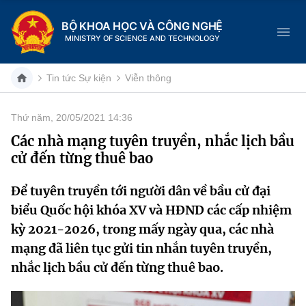
BỘ KHOA HỌC VÀ CÔNG NGHỆ
MINISTRY OF SCIENCE AND TECHNOLOGY
Tin tức Sự kiện
Viễn thông
Thứ năm, 20/05/2021 14:36
Danh mục
Các nhà mạng tuyên truyền, nhắc lịch bầu
cử đến từng thuê bao
Trang chủ
Để tuyên truyền tới người dân về bầu cử đại
Giới thiệu
biểu Quốc hội khóa XV và HĐND các cấp nhiệm
Chức năng nhiệm vụ
Tin tức sự kiện
kỳ 2021-2026, trong mấy ngày qua, các nhà
mạng đã liên tục gửi tin nhắn tuyên truyền,
Dịch vụ công
Cơ cấu tổ chức
Khoa học và Công nghệ
nhắc lịch bầu cử đến từng thuê bao.
Hệ thống văn bản
Lịch sử phát triển
Đổi mới sáng tạo