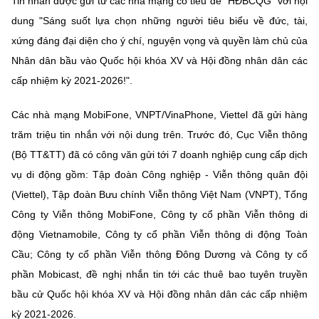
Tin nhắn được gửi từ các nhà mạng có tiêu đề "HĐBCQG" với nội
Chọn ngôn ngữ
dung "Sáng suốt lựa chọn những người tiêu biểu về đức, tài,
Vietnamese
English
xứng đáng đại diện cho ý chí, nguyện vọng và quyền làm chủ của
Nhân dân bầu vào Quốc hội khóa XV và Hội đồng nhân dân các
cấp nhiệm kỳ 2021-2026!".
BỘ KHOA HỌC VÀ CÔNG NGHỆ
Các nhà mạng MobiFone, VNPT/VinaPhone, Viettel đã gửi hàng
MINISTRY OF SCIENCE AND TECHNOLOGY
trăm triệu tin nhắn với nội dung trên. Trước đó, Cục Viễn thông
Điều khoản sử dụng
Theo dõi MST:
Góp ý
(Bộ TT&TT) đã có công văn gửi tới 7 doanh nghiệp cung cấp dịch
vụ di động gồm: Tập đoàn Công nghiệp - Viễn thông quân đội
Cơ quan chủ quản: Bộ Khoa học và Công nghệ (MST)
(Viettel), Tập đoàn Bưu chính Viễn thông Việt Nam (VNPT), Tổng
Chịu trách nhiệm nội dung: Nguyễn Thị Hải Hằng
Công ty Viễn thông MobiFone, Công ty cổ phần Viễn thông di
Giám đốc Trung tâm Truyền thông Khoa học và Công nghệ.
động Vietnamobile, Công ty cổ phần Viễn thông di động Toàn
Liên hệ
Cầu; Công ty cổ phần Viễn thông Đông Dương và Công ty cổ
Địa chỉ: Ban Biên tập Cổng TTĐT - 18 Nguyễn Du, TP. Hà Nội
phần Mobicast, đề nghị nhắn tin tới các thuê bao tuyên truyền
Điện thoại: 024 3936 9506
Email:
stc@mst.gov.vn
bầu cử Quốc hội khóa XV và Hội đồng nhân dân các cấp nhiệm
©2026 Bản quyền thuộc Bộ Khoa Học và Công Nghệ
kỳ 2021-2026.