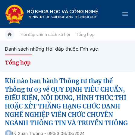
BỘ KHOA HỌC VÀ CÔNG NGHỆ
MINISTRY OF SCIENCE AND TECHNOLOGY
Hỏi đáp chính sách xã hội
Tổng hợp
Danh sách những Hỏi đáp thuộc lĩnh vực
Danh mục
Tổng hợp
Trang chủ
Khi nào ban hành Thông tư thay thế
Giới thiệu
Thông tư 03 về QUY ĐỊNH TIÊU CHUẨN,
ĐIỀU KIỆN, NỘI DUNG, HÌNH THỨC THI
Chức năng nhiệm vụ
Tin tức sự kiện
HOẶC XÉT THĂNG HẠNG CHỨC DANH
NGHỀ NGHIỆP VIÊN CHỨC CHUYÊN
Dịch vụ công
Cơ cấu tổ chức
Khoa học và Công nghệ
NGÀNH THÔNG TIN VÀ TRUYỀN THÔNG
Hệ thống văn bản
Lịch sử phát triển
Đổi mới sáng tạo
Lý Xuân Trường - 09:53 06/08/2024