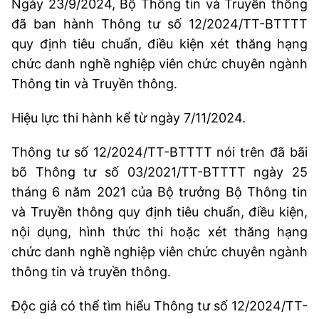
Ngày 23/9/2024, Bộ Thông tin và Truyền thông
Chọn ngôn ngữ
đã ban hành Thông tư số 12/2024/TT-BTTTT
Vietnamese
English
quy định tiêu chuẩn, điều kiện xét thăng hạng
chức danh nghề nghiệp viên chức chuyên ngành
Thông tin và Truyền thông.
BỘ KHOA HỌC VÀ CÔNG NGHỆ
Hiệu lực thi hành kể từ ngày 7/11/2024.
MINISTRY OF SCIENCE AND TECHNOLOGY
Điều khoản sử dụng
Theo dõi MST:
Thông tư số 12/2024/TT-BTTTT nói trên đã bãi
Góp ý
bõ Thông tư số 03/2021/TT-BTTTT ngày 25
tháng 6 năm 2021 của Bộ trưởng Bộ Thông tin
Cơ quan chủ quản: Bộ Khoa học và Công nghệ (MST)
và Truyền thông quy định tiêu chuẩn, điều kiện,
Chịu trách nhiệm nội dung: Nguyễn Thị Hải Hằng
Giám đốc Trung tâm Truyền thông Khoa học và Công nghệ.
nội dụng, hình thức thi hoặc xét thăng hạng
Liên hệ
chức danh nghề nghiệp viên chức chuyên ngành
Địa chỉ: Ban Biên tập Cổng TTĐT - 18 Nguyễn Du, TP. Hà Nội
thông tin và truyền thông.
Điện thoại: 024 3936 9506
Email:
stc@mst.gov.vn
Độc giả có thể tìm hiểu Thông tư số 12/2024/TT-
©2026 Bản quyền thuộc Bộ Khoa Học và Công Nghệ