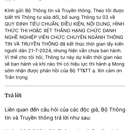
MST IOFFICE
Văn bản QPPL
Sở Khoa học và Công nghệ
Chuyển đổi số
Kính gửi: Bộ Thông tin và Truyền thông. Theo tôi được
biết thì Thông tư sửa đổi, bổ sung Thông tư 03 về
THỐNG KÊ
Văn bản chỉ đạo điều hành
Bưu chính, Viễn thông
QUY ĐỊNH TIÊU CHUẨN, ĐIỀU KIỆN, NỘI DUNG, HÌNH
THỨC THI HOẶC XÉT THĂNG HẠNG CHỨC DANH
Multimedia
Khoa học và Công nghệ
Lấy ý kiến người dân về dự thảo VBQPPL
NGHỀ NGHIỆP VIÊN CHỨC CHUYÊN NGÀNH THÔNG
Sở hữu trí tuệ
TIN VÀ TRUYỀN THÔNG đã kết thúc thời gian lấy kiến
THƯ ĐIỆN TỬ
Đổi mới sáng tạo
người dân 21-7-2024, nhưng hiện vẫn chưa ban hành.
Tiêu chuẩn, đo lường, chất lượng
Vì thế cho tôi hỏi, Thông tư này dự kiến thời gian nào
Khác
Chuyển đổi số
sẽ ban hành và khi nào thì có hiệu lực thi hành ạ Mong
Năng lượng nguyên tử
Videos
sớm nhận được phản hồi của Bộ TT&TT ạ. Xin cảm ơn
Bưu chính, Viễn thông
Trân trọng
Tin tổng hợp
Infographic
Sở hữu trí tuệ
Tin địa phương
Trả lời
Ảnh
Tiêu chuẩn, đo lường, chất lượng
Voice
Liên quan đến câu hỏi của các độc giả, Bộ Thông
tin và Truyền thông trả lời như sau:
Năng lượng nguyên tử
Nhiệm vụ trọng tâm