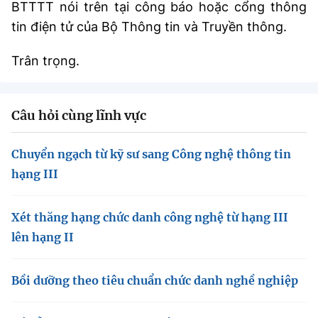
(Ghi rõ nguồn "https://mst.gov.vn" khi phát hành lại thông tin từ
BTTTT nói trên tại công báo hoặc cổng thông
website này)
tin điện tử của Bộ Thông tin và Truyền thông.
Trân trọng.
Câu hỏi cùng lĩnh vực
Chuyển ngạch từ kỹ sư sang Công nghệ thông tin
hạng III
Xét thăng hạng chức danh công nghệ từ hạng III
lên hạng II
Bồi dưỡng theo tiêu chuẩn chức danh nghề nghiệp