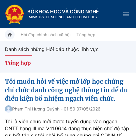
BỘ KHOA HỌC VÀ CÔNG NGHỆ
MINISTRY OF SCIENCE AND TECHNOLOGY
Hỏi đáp chính sách xã hội
Tổng hợp
Danh sách những Hỏi đáp thuộc lĩnh vực
Danh mục
Tổng hợp
Trang chủ
Tôi muốn hỏi về việc mở lớp học chứng
Giới thiệu
chỉ chức danh công nghệ thông tin để đủ
điều kiện bổ nhiệm ngạch viên chức.
Chức năng nhiệm vụ
Tin tức sự kiện
Phạm Thị Hương Quỳnh - 01:50 07/05/2026
Dịch vụ công
Cơ cấu tổ chức
Khoa học và Công nghệ
Tôi là viên chức mới được tuyển dụng vào ngạch
CNTT hạng III mã V.11.06.14 đang thực hiện chế độ tập
Hệ thống văn bản
Lịch sử phát triển
Đổi mới sáng tạo
sư, hết tập sự tôi phải bổ sung chứng chỉ CDNN thì