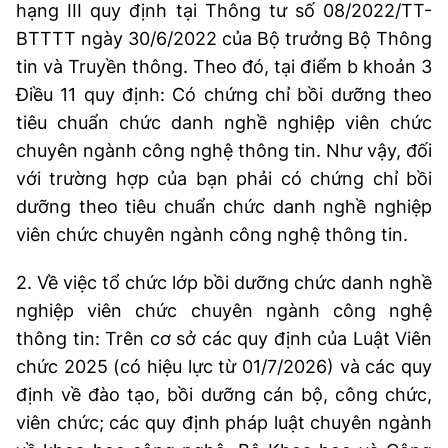
hạng III quy định tại Thông tư số 08/2022/TT-
Chọn ngôn ngữ
BTTTT ngày 30/6/2022 của Bộ trưởng Bộ Thông
Vietnamese
English
tin và Truyền thông. Theo đó, tại điểm b khoản 3
Điều 11 quy định: Có chứng chỉ bồi dưỡng theo
tiêu chuẩn chức danh nghề nghiệp viên chức
chuyên ngành công nghệ thông tin. Như vậy, đối
BỘ KHOA HỌC VÀ CÔNG NGHỆ
MINISTRY OF SCIENCE AND TECHNOLOGY
với trường hợp của bạn phải có chứng chỉ bồi
dưỡng theo tiêu chuẩn chức danh nghề nghiệp
Điều khoản sử dụng
Theo dõi MST:
Góp ý
viên chức chuyên ngành công nghệ thông tin.
Cơ quan chủ quản: Bộ Khoa học và Công nghệ (MST)
2. Về việc tổ chức lớp bồi dưỡng chức danh nghề
Chịu trách nhiệm nội dung: Nguyễn Thị Hải Hằng
nghiệp viên chức chuyên ngành công nghệ
Giám đốc Trung tâm Truyền thông Khoa học và Công nghệ.
thông tin: Trên cơ sở các quy định của Luật Viên
Liên hệ
Địa chỉ: Ban Biên tập Cổng TTĐT - 18 Nguyễn Du, TP. Hà Nội
chức 2025 (có hiệu lực từ 01/7/2026) và các quy
Điện thoại: 024 3936 9506
định về đào tạo, bồi dưỡng cán bộ, công chức,
Email:
stc@mst.gov.vn
viên chức; các quy định pháp luật chuyên ngành
©2026 Bản quyền thuộc Bộ Khoa Học và Công Nghệ