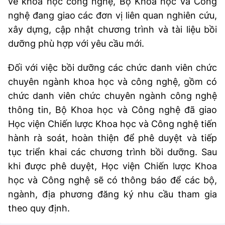
về khoa học công nghệ, Bộ Khoa học và Công
(Ghi rõ nguồn "https://mst.gov.vn" khi phát hành lại thông tin từ
website này)
nghệ đang giao các đơn vị liên quan nghiên cứu,
xây dựng, cập nhật chương trình và tài liệu bồi
dưỡng phù hợp với yêu cầu mới.
Đối với việc bồi dưỡng các chức danh viên chức
chuyên ngành khoa học và công nghệ, gồm có
chức danh viên chức chuyên ngành công nghệ
thông tin, Bộ Khoa học và Công nghệ đã giao
Học viện Chiến lược Khoa học và Công nghệ tiến
hành rà soát, hoàn thiện để phê duyệt và tiếp
tục triển khai các chương trình bồi dưỡng. Sau
khi được phê duyệt, Học viện Chiến lược Khoa
học và Công nghệ sẽ có thông báo để các bộ,
ngành, địa phương đăng ký nhu cầu tham gia
theo quy định.