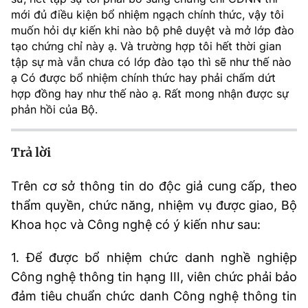
mới đủ điều kiện bổ nhiệm ngạch chính thức, vậy tôi
MST IOFFICE
Văn bản QPPL
Sở Khoa học và Công nghệ
Chuyển đổi số
muốn hỏi dự kiến khi nào bộ phê duyệt và mở lớp đào
tạo chứng chỉ này ạ. Và trường hợp tôi hết thời gian
THỐNG KÊ
Văn bản chỉ đạo điều hành
Bưu chính, Viễn thông
tập sự mà vẫn chưa có lớp đào tạo thì sẽ như thế nào
ạ Có được bổ nhiệm chính thức hay phải chấm dứt
Multimedia
Khoa học và Công nghệ
Lấy ý kiến người dân về dự thảo VBQPPL
Sở hữu trí tuệ
hợp đồng hay như thế nào ạ. Rất mong nhận được sự
THƯ ĐIỆN TỬ
phản hồi của Bộ.
Đổi mới sáng tạo
Tiêu chuẩn, đo lường, chất lượng
Khác
Chuyển đổi số
Trả lời
Năng lượng nguyên tử
Videos
Bưu chính, Viễn thông
Trên cơ sở thông tin do độc giả cung cấp, theo
Tin tổng hợp
Infographic
thẩm quyền, chức năng, nhiệm vụ được giao, Bộ
Sở hữu trí tuệ
Tin địa phương
Khoa học và Công nghệ có ý kiến như sau:
Ảnh
Tiêu chuẩn, đo lường, chất lượng
Voice
1. Để được bổ nhiệm chức danh nghề nghiệp
Công nghệ thông tin hạng III, viên chức phải bảo
Năng lượng nguyên tử
Nhiệm vụ trọng tâm
đảm tiêu chuẩn chức danh Công nghệ thông tin