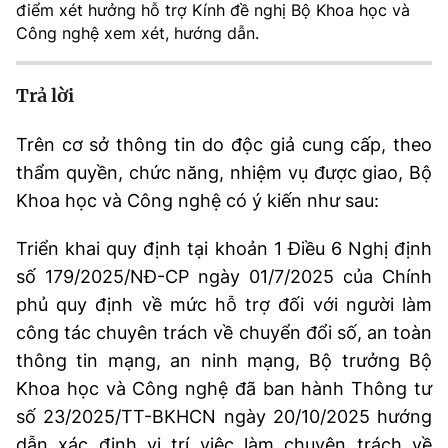
điểm xét hưởng hỗ trợ Kính đề nghị Bộ Khoa học và
Chọn ngôn ngữ
Công nghệ xem xét, hướng dẫn.
Vietnamese
English
Trả lời
Trên cơ sở thông tin do độc giả cung cấp, theo
BỘ KHOA HỌC VÀ CÔNG NGHỆ
thẩm quyền, chức năng, nhiệm vụ được giao, Bộ
MINISTRY OF SCIENCE AND TECHNOLOGY
Khoa học và Công nghệ có ý kiến như sau:
Điều khoản sử dụng
Theo dõi MST:
Góp ý
Triển khai quy định tại khoản 1 Điều 6 Nghị định
Cơ quan chủ quản: Bộ Khoa học và Công nghệ (MST)
số 179/2025/NĐ-CP ngày 01/7/2025 của Chính
Chịu trách nhiệm nội dung: Nguyễn Thị Hải Hằng
phủ quy định về mức hỗ trợ đối với người làm
Giám đốc Trung tâm Truyền thông Khoa học và Công nghệ.
công tác chuyên trách về chuyển đổi số, an toàn
Liên hệ
thông tin mạng, an ninh mạng, Bộ trưởng Bộ
Địa chỉ: Ban Biên tập Cổng TTĐT - 18 Nguyễn Du, TP. Hà Nội
Điện thoại: 024 3936 9506
Khoa học và Công nghệ đã ban hành Thông tư
Email:
stc@mst.gov.vn
số 23/2025/TT-BKHCN ngày 20/10/2025 hướng
©2026 Bản quyền thuộc Bộ Khoa Học và Công Nghệ
dẫn xác định vị trí việc làm chuyên trách về