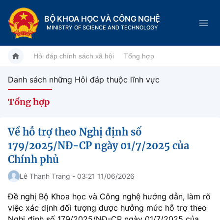
BỘ KHOA HỌC VÀ CÔNG NGHỆ
MINISTRY OF SCIENCE AND TECHNOLOGY
Hỏi đáp chính sách xã hội
Tổng hợp
Danh sách những Hỏi đáp thuộc lĩnh vực
Danh mục
Tổng hợp
Trang chủ
Về hỗ trợ theo Nghị định số
Giới thiệu
179/2025/NĐ-CP ngày 01/7/2025 của
Chính phủ
Chức năng nhiệm vụ
Tin tức sự kiện
Lê Thanh Trang - 03:21 11/06/2026
Dịch vụ công
Cơ cấu tổ chức
Khoa học và Công nghệ
Đề nghị Bộ Khoa học và Công nghệ hướng dẫn, làm rõ
việc xác định đối tượng được hưởng mức hỗ trợ theo
Hệ thống văn bản
Lịch sử phát triển
Đổi mới sáng tạo
Nghị định số 179/2025/NĐ-CP ngày 01/7/2025 của