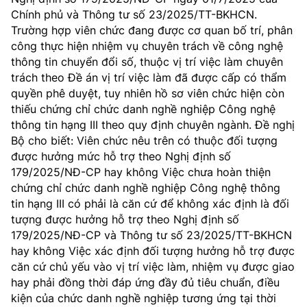
Chính phủ và Thông tư số 23/2025/TT-BKHCN.
MST IOFFICE
Văn bản QPPL
Sở Khoa học và Công nghệ
Chuyển đổi số
Trường hợp viên chức đang được cơ quan bố trí, phân
công thực hiện nhiệm vụ chuyên trách về công nghệ
THỐNG KÊ
Văn bản chỉ đạo điều hành
Bưu chính, Viễn thông
thông tin chuyển đổi số, thuộc vị trí việc làm chuyên
trách theo Đề án vị trí việc làm đã được cấp có thẩm
Multimedia
Khoa học và Công nghệ
Lấy ý kiến người dân về dự thảo VBQPPL
Sở hữu trí tuệ
quyền phê duyệt, tuy nhiên hồ sơ viên chức hiện còn
THƯ ĐIỆN TỬ
thiếu chứng chỉ chức danh nghề nghiệp Công nghệ
Đổi mới sáng tạo
Tiêu chuẩn, đo lường, chất lượng
thông tin hạng III theo quy định chuyên ngành. Đề nghị
Khác
Bộ cho biết: Viên chức nêu trên có thuộc đối tượng
Chuyển đổi số
Năng lượng nguyên tử
được hưởng mức hỗ trợ theo Nghị định số
Videos
179/2025/NĐ-CP hay không Việc chưa hoàn thiện
Bưu chính, Viễn thông
chứng chỉ chức danh nghề nghiệp Công nghệ thông
Tin tổng hợp
Infographic
tin hạng III có phải là căn cứ để không xác định là đối
Sở hữu trí tuệ
tượng được hưởng hỗ trợ theo Nghị định số
Tin địa phương
Ảnh
179/2025/NĐ-CP và Thông tư số 23/2025/TT-BKHCN
Tiêu chuẩn, đo lường, chất lượng
hay không Việc xác định đối tượng hưởng hỗ trợ được
Voice
căn cứ chủ yếu vào vị trí việc làm, nhiệm vụ được giao
Năng lượng nguyên tử
hay phải đồng thời đáp ứng đầy đủ tiêu chuẩn, điều
Nhiệm vụ trọng tâm
kiện của chức danh nghề nghiệp tương ứng tại thời