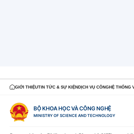
GIỚI THIỆU
TIN TỨC & SỰ KIỆN
DỊCH VỤ CÔNG
HỆ THỐNG 
BỘ KHOA HỌC VÀ CÔNG NGHỆ
MINISTRY OF SCIENCE AND TECHNOLOGY