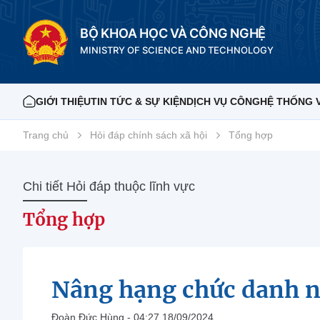
BỘ KHOA HỌC VÀ CÔNG NGHỆ
MINISTRY OF SCIENCE AND TECHNOLOGY
GIỚI THIỆU
TIN TỨC & SỰ KIỆN
DỊCH VỤ CÔNG
HỆ THỐNG 
Trang chủ
Hỏi đáp chính sách xã hội
Tổng hợp
Chi tiết Hỏi đáp thuộc lĩnh vực
Tổng hợp
Nâng hạng chức danh n
Đoàn Đức Hùng - 04:27 18/09/2024