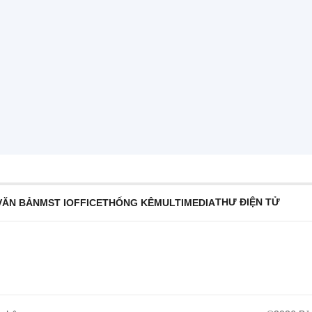
THƯ ĐIỆN TỬ
VĂN BẢN
MST IOFFICE
THỐNG KÊ
MULTIMEDIA