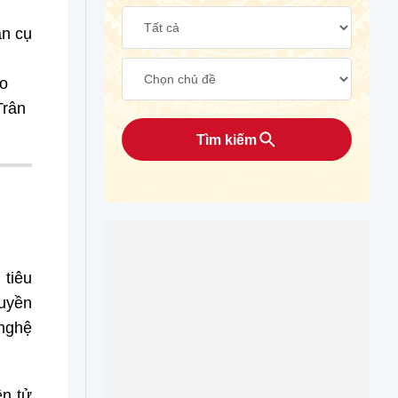
ẫn cụ
ho
Trân
Tìm kiếm
 tiêu
ruyền
 nghệ
ện tử