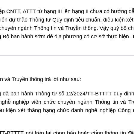
p CNTT, ATTT từ hạng III lên hạng II chưa có hướng d
iến dự thảo Thông tư Quy định tiêu chuẩn, điều kiện xét
chuyên ngành Thông tin và Truyền thông. Vậy quý bộ c
g Bộ ban hành sớm để địa phương có cơ sở thực hiện. 
n và Truyền thông trả lời như sau:
g đã ban hành Thông tư số 12/2024/TT-BTTTT quy định
 nghề nghiệp viên chức chuyên ngành Thông tin và T
điều kiện xét thăng hạng chức danh nghề nghiệp Công
TT-BTTTT nói trên tại công báo hoặc cổng thông tin đi