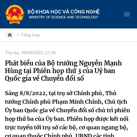
BỘ KHOA HỌC VÀ CÔNG NGHỆ
MINISTRY OF SCIENCE AND TECHNOLOGY
Tổng hợp
Thứ ba, 09/08/2022 12:18
Danh mục
Phát biểu của Bộ trưởng Nguyễn Mạnh
Hùng tại Phiên họp thứ 3 của Uỷ ban
Trang chủ
Quốc gia về Chuyển đổi số
Giới thiệu
Sáng 8/8/2022, tại trụ sở Chính phủ, Thủ
tướng Chính phủ Phạm Minh Chính, Chủ tịch
Chức năng nhiệm vụ
Tin tức sự kiện
Ủy ban Quốc gia về Chuyển đổi số chủ trì phiên
Dịch vụ công
Cơ cấu tổ chức
Khoa học và Công nghệ
họp thứ ba của Ủy ban. Phiên họp được kết nối
trực tuyến tới trụ sở các bộ, cơ quan ngang bộ,
Hệ thống văn bản
Lịch sử phát triển
Đổi mới sáng tạo
cơ quan thuộc Chính phủ, UBND các tỉnh,