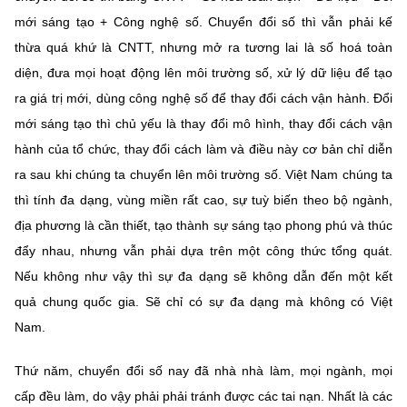
mới sáng tạo + Công nghệ số. Chuyển đổi số thì vẫn phải kế
thừa quá khứ là CNTT, nhưng mở ra tương lai là số hoá toàn
diện, đưa mọi hoạt động lên môi trường số, xử lý dữ liệu để tạo
ra giá trị mới, dùng công nghệ số để thay đổi cách vận hành. Đổi
mới sáng tạo thì chủ yếu là thay đổi mô hình, thay đổi cách vận
hành của tổ chức, thay đổi cách làm và điều này cơ bản chỉ diễn
ra sau khi chúng ta chuyển lên môi trường số. Việt Nam chúng ta
thì tính đa dạng, vùng miền rất cao, sự tuỳ biến theo bộ ngành,
địa phương là cần thiết, tạo thành sự sáng tạo phong phú và thúc
đẩy nhau, nhưng vẫn phải dựa trên một công thức tổng quát.
Nếu không như vậy thì sự đa dạng sẽ không dẫn đến một kết
quả chung quốc gia. Sẽ chỉ có sự đa dạng mà không có Việt
Nam.
Thứ năm, chuyển đổi số nay đã nhà nhà làm, mọi ngành, mọi
cấp đều làm, do vậy phải phải tránh được các tai nạn. Nhất là các