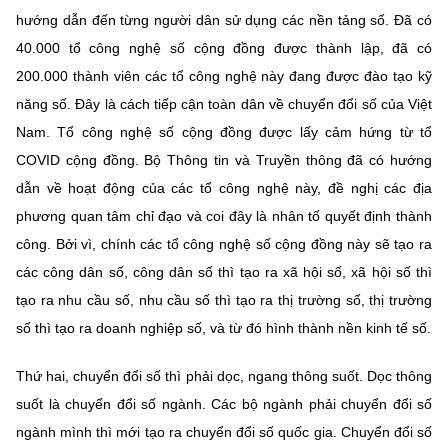
(Ghi rõ nguồn "https://mst.gov.vn" khi phát hành lại thông tin từ
hướng dẫn đến từng người dân sử dụng các nền tảng số. Đã có
website này)
40.000 tổ công nghệ số cộng đồng được thành lập, đã có
200.000 thành viên các tổ công nghệ này đang được đào tạo kỹ
năng số. Đây là cách tiếp cận toàn dân về chuyển đổi số của Việt
Nam. Tổ công nghệ số cộng đồng được lấy cảm hứng từ tổ
COVID cộng đồng. Bộ Thông tin và Truyền thông đã có hướng
dẫn về hoạt động của các tổ công nghệ này, đề nghị các địa
phương quan tâm chỉ đạo và coi đây là nhân tố quyết định thành
công. Bởi vì, chính các tổ công nghệ số cộng đồng này sẽ tạo ra
các công dân số, công dân số thì tạo ra xã hội số, xã hội số thì
tạo ra nhu cầu số, nhu cầu số thì tạo ra thị trường số, thị trường
số thì tạo ra doanh nghiệp số, và từ đó hình thành nền kinh tế số.
Thứ hai, chuyển đổi số thì phải dọc, ngang thông suốt. Dọc thông
suốt là chuyển đổi số ngành. Các bộ ngành phải chuyển đổi số
ngành mình thì mới tạo ra chuyển đổi số quốc gia. Chuyển đổi số