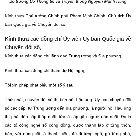
Bộ trưởng Bộ Thông tin và Truyền thông Nguyễn Mạnh Hùng
Chọn ngôn ngữ
Vietnamese
English
Kính thưa Thủ tướng Chính phủ Phạm Minh Chính, Chủ tịch Ủy
ban Quốc gia về Chuyển đổi số,
Kính thưa các đồng chí Ủy viên Ủy ban Quốc gia về
BỘ KHOA HỌC VÀ CÔNG NGHỆ
Chuyển đổi số,
MINISTRY OF SCIENCE AND TECHNOLOGY
Kính thưa các đồng chí lãnh đạo Trung ương và Địa phương,
Điều khoản sử dụng
Theo dõi MST:
Góp ý
Kính thưa các đồng chí tham dự Hội nghị,
Cơ quan chủ quản: Bộ Khoa học và Công nghệ (MST)
Tôi xin phép phát biểu một số ý sau.
Chịu trách nhiệm nội dung: Nguyễn Thị Hải Hằng
Giám đốc Trung tâm Truyền thông Khoa học và Công nghệ.
Thứ nhất, chuyển đổi số thì tiền hô, hậu ủng. Uỷ ban chuyển đổi
Liên hệ
số các cấp, từ Trung ương đến địa phương, là người hô. Hậu ủng
Địa chỉ: Ban Biên tập Cổng TTĐT - 18 Nguyễn Du, TP. Hà Nội
thì phải đến cấp thấp nhất, tức là cấp gần người dân nhất. Đó là
Điện thoại: 024 3936 9506
Email:
stc@mst.gov.vn
các tổ cộng nghệ số cộng đồng, được thành lập ở từng thôn,
©2026 Bản quyền thuộc Bộ Khoa Học và Công Nghệ
bản, với nòng cốt là thanh niên, để đi từng ngõ, gõ từng nhà,