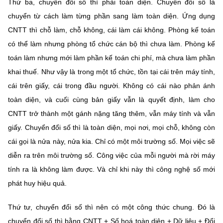
Thứ ba, chuyển đổi số thì phải toàn diện. Chuyển đổi số là
chuyển từ cách làm từng phần sang làm toàn diện. Ứng dụng
CNTT thì chỗ làm, chỗ không, cái làm cái không. Phòng kế toán
có thể làm nhưng phòng tổ chức cán bộ thì chưa làm. Phòng kế
toán làm nhưng mới làm phần kế toán chi phí, mà chưa làm phần
khai thuế. Như vậy là trong một tổ chức, tồn tại cái trên máy tính,
cái trên giấy, cái trong đầu người. Không có cái nào phản ánh
toàn diện, và cuối cùng bản giấy vẫn là quyết định, làm cho
CNTT trở thành một gánh nặng tăng thêm, vẫn máy tính và vẫn
giấy. Chuyển đổi số thì là toàn diện, mọi nơi, mọi chỗ, không còn
cái gọi là nửa này, nửa kia. Chỉ có một môi trường số. Mọi việc sẽ
diễn ra trên môi trường số. Công việc của mỗi người mà rời máy
tính ra là không làm được. Và chỉ khi này thì công nghệ số mới
phát huy hiệu quả.
Thứ tư, chuyển đổi số thì nên có một công thức chung. Đó là
chuyển đổi số thì bằng CNTT + Số hoá toàn diện + Dữ liệu + Đổi