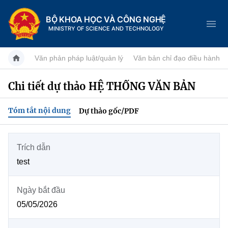
BỘ KHOA HỌC VÀ CÔNG NGHỆ
MINISTRY OF SCIENCE AND TECHNOLOGY
Văn phản pháp luật/quản lý
Văn bản chỉ đạo điều hành
Chi tiết dự thảo HỆ THỐNG VĂN BẢN
Danh mục
Tóm tắt nội dung
Dự thảo gốc/PDF
Trang chủ
Giới thiệu
Trích dẫn
test
Tin tức sự kiện
Chức năng nhiệm vụ
Dịch vụ công
Ngày bắt đầu
Khoa học và Công nghệ
Cơ cấu tổ chức
05/05/2026
Hệ thống văn bản
Đổi mới sáng tạo
Lịch sử phát triển