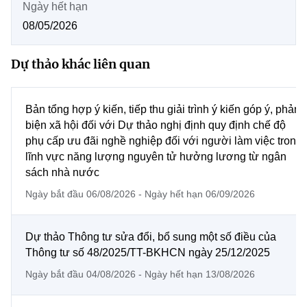
Ngày hết hạn
MST IOFFICE
Văn bản QPPL
Chuyển đổi số
Sở Khoa học và Công nghệ
08/05/2026
THỐNG KÊ
Văn bản chỉ đạo điều hành
Bưu chính, Viễn thông
Dự thảo khác liên quan
Multimedia
Khoa học và Công nghệ
Lấy ý kiến người dân về dự thảo VBQPPL
Sở hữu trí tuệ
THƯ ĐIỆN TỬ
Đổi mới sáng tạo
Bản tổng hợp ý kiến, tiếp thu giải trình ý kiến góp ý, phản
Tiêu chuẩn, đo lường, chất lượng
biện xã hội đối với Dự thảo nghị định quy định chế độ
Khác
phụ cấp ưu đãi nghề nghiệp đối với người làm việc trong
Chuyển đổi số
Năng lượng nguyên tử
lĩnh vực năng lượng nguyên tử hưởng lương từ ngân
Videos
sách nhà nước
Bưu chính, Viễn thông
Tin tổng hợp
Infographic
Ngày bắt đầu 06/08/2026 - Ngày hết hạn 06/09/2026
Sở hữu trí tuệ
Ảnh
Tin địa phương
Dự thảo Thông tư sửa đổi, bổ sung một số điều của
Tiêu chuẩn, đo lường, chất lượng
Voice
Thông tư số 48/2025/TT-BKHCN ngày 25/12/2025
Ngày bắt đầu 04/08/2026 - Ngày hết hạn 13/08/2026
Năng lượng nguyên tử
Nhiệm vụ trọng tâm