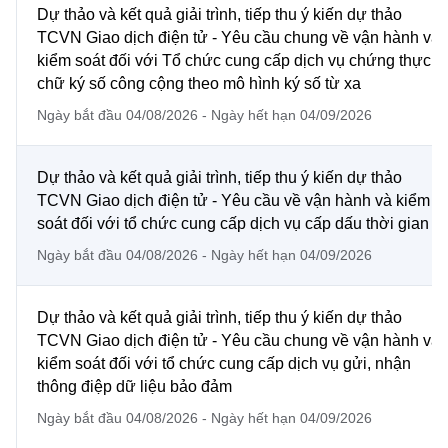
Chọn ngôn ngữ
Dự thảo và kết quả giải trình, tiếp thu ý kiến dự thảo
TCVN Giao dịch điện tử - Yêu cầu chung về vận hành và
Vietnamese
English
kiểm soát đối với Tổ chức cung cấp dịch vụ chứng thực
chữ ký số công cộng theo mô hình ký số từ xa
Ngày bắt đầu 04/08/2026 - Ngày hết hạn 04/09/2026
BỘ KHOA HỌC VÀ CÔNG NGHỆ
MINISTRY OF SCIENCE AND TECHNOLOGY
Dự thảo và kết quả giải trình, tiếp thu ý kiến dự thảo
TCVN Giao dịch điện tử - Yêu cầu về vận hành và kiểm
Điều khoản sử dụng
Theo dõi MST:
Góp ý
soát đối với tổ chức cung cấp dịch vụ cấp dấu thời gian
Ngày bắt đầu 04/08/2026 - Ngày hết hạn 04/09/2026
Cơ quan chủ quản: Bộ Khoa học và Công nghệ (MST)
Chịu trách nhiệm nội dung: Nguyễn Thị Hải Hằng
Giám đốc Trung tâm Truyền thông Khoa học và Công nghệ.
Dự thảo và kết quả giải trình, tiếp thu ý kiến dự thảo
Liên hệ
TCVN Giao dịch điện tử - Yêu cầu chung về vận hành và
Địa chỉ: Ban Biên tập Cổng TTĐT - 18 Nguyễn Du, TP. Hà Nội
kiểm soát đối với tổ chức cung cấp dịch vụ gửi, nhận
Điện thoại: 024 3936 9506
thông điệp dữ liệu bảo đảm
Email:
stc@mst.gov.vn
Ngày bắt đầu 04/08/2026 - Ngày hết hạn 04/09/2026
©2026 Bản quyền thuộc Bộ Khoa Học và Công Nghệ
(Ghi rõ nguồn "https://mst.gov.vn" khi phát hành lại thông tin từ