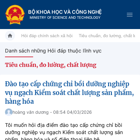
BỘ KHOA HỌC VÀ CÔNG NGHỆ
MINISTRY OF SCIENCE AND TECHNOLOGY
Hỏi đáp chính sách xã hội
Tiêu chuẩn, đo lường, chất lư
Danh sách những Hỏi đáp thuộc lĩnh vực
Danh mục
Tiêu chuẩn, đo lường, chất lượng
Trang chủ
Đào tạo cấp chứng chỉ bồi dưỡng nghiệp
Giới thiệu
vụ ngạch Kiểm soát chất lượng sản phẩm,
hàng hóa
Chức năng nhiệm vụ
Tin tức sự kiện
hoàng văn dương - 08:54 04/03/2026
Dịch vụ công
Cơ cấu tổ chức
Khoa học và Công nghệ
Tôi muốn hỏi địa điểm đào tạo cấp chứng chỉ bồi
dưỡng nghiệp vụ ngạch Kiểm soát chất lượng sản
Hệ thống văn bản
Lịch sử phát triển
Đổi mới sáng tạo
phẩm, hàng hóa và số điện thoại liên hệ.