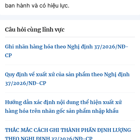
Chọn ngôn ngữ
ban hành và có hiệu lực.
Vietnamese
English
Câu hỏi cùng lĩnh vực
Ghi nhãn hàng hóa theo Nghị định 37/2026/NĐ-
BỘ KHOA HỌC VÀ CÔNG NGHỆ
MINISTRY OF SCIENCE AND TECHNOLOGY
CP
Điều khoản sử dụng
Theo dõi MST:
Góp ý
Quy định về xuất xứ của sản phẩm theo Nghị định
37/2026/NĐ-CP
Cơ quan chủ quản: Bộ Khoa học và Công nghệ (MST)
Chịu trách nhiệm nội dung: Nguyễn Thị Hải Hằng
Giám đốc Trung tâm Truyền thông Khoa học và Công nghệ.
Hướng dẫn xác định nội dung thể hiện xuất xứ
Liên hệ
hàng hóa trên nhãn gốc sản phẩm nhập khẩu
Địa chỉ: Ban Biên tập Cổng TTĐT - 18 Nguyễn Du, TP. Hà Nội
Điện thoại: 024 3936 9506
Email:
stc@mst.gov.vn
THẮC MẮC CÁCH GHI THÀNH PHẦN ĐỊNH LƯỢNG
©2026 Bản quyền thuộc Bộ Khoa Học và Công Nghệ
THEO NGHỊ ĐỊNH 37/2026/NĐ-CP