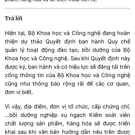
MST IOFFICE
Văn bản QPPL
Sở Khoa học và Công nghệ
Chuyển đổi số
Trả lời
THỐNG KÊ
Văn bản chỉ đạo điều hành
Bưu chính, Viễn thông
Hiện tại, Bộ Khoa học và Công nghệ đang hoàn
Multimedia
Khoa học và Công nghệ
Lấy ý kiến người dân về dự thảo VBQPPL
Sở hữu trí tuệ
thiện dự thảo Quyết định ban hành Quy chế
THƯ ĐIỆN TỬ
quản lý hoạt động đào tạo, bồi dưỡng của Bộ
Đổi mới sáng tạo
Tiêu chuẩn, đo lường, chất lượng
Khoa học và Công nghệ. Sau khi Quyết định này
Khác
Chuyển đổi số
được ký, ban hành và có hiệu lực sẽ đăng tải trên
Năng lượng nguyên tử
Videos
cổng thông tin của Bộ Khoa học và Công nghệ
Bưu chính, Viễn thông
Tin tổng hợp
cũng như thông báo rộng rãi để các cơ quan,
Infographic
đơn vị biết.
Sở hữu trí tuệ
Tin địa phương
Ảnh
Vì vậy, địa điểm, đơn vị tổ chức, cấp chứng chỉ,
Tiêu chuẩn, đo lường, chất lượng
Voice
…bồi dưỡng nghiệp vụ ngạch Kiểm soát viên
chất lượng sản phẩm, hàng hóa sẽ được triển
Năng lượng nguyên tử
Nhiệm vụ trọng tâm
khai sau khi văn bản hướng dẫn nêu trên được