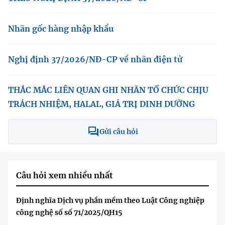
(Ghi rõ nguồn "https://mst.gov.vn" khi phát hành lại thông tin từ
website này)
Nhãn gốc hàng nhập khẩu
Nghị định 37/2026/NĐ-CP về nhãn điện tử
THẮC MẮC LIÊN QUAN GHI NHÃN TỔ CHỨC CHỊU
TRÁCH NHIỆM, HALAL, GIÁ TRỊ DINH DƯỠNG
Gửi câu hỏi
Câu hỏi xem nhiều nhất
Định nghĩa Dịch vụ phần mềm theo Luật Công nghiệp
công nghệ số số 71/2025/QH15