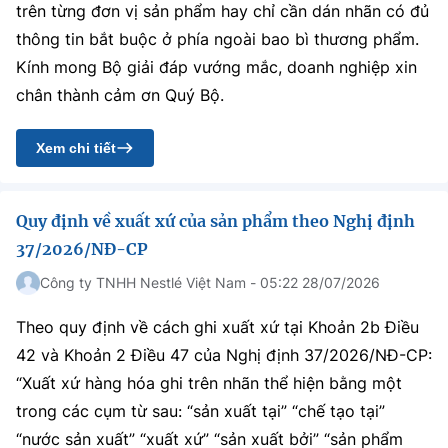
Chọn ngôn ngữ
trên từng đơn vị sản phẩm hay chỉ cần dán nhãn có đủ
thông tin bắt buộc ở phía ngoài bao bì thương phẩm.
Vietnamese
English
Kính mong Bộ giải đáp vướng mắc, doanh nghiệp xin
chân thành cảm ơn Quý Bộ.
Xem chi tiết
BỘ KHOA HỌC VÀ CÔNG NGHỆ
MINISTRY OF SCIENCE AND TECHNOLOGY
Điều khoản sử dụng
Theo dõi MST:
Góp ý
Quy định về xuất xứ của sản phẩm theo Nghị định
37/2026/NĐ-CP
Cơ quan chủ quản: Bộ Khoa học và Công nghệ (MST)
Công ty TNHH Nestlé Việt Nam - 05:22 28/07/2026
Chịu trách nhiệm nội dung: Nguyễn Thị Hải Hằng
Giám đốc Trung tâm Truyền thông Khoa học và Công nghệ.
Theo quy định về cách ghi xuất xứ tại Khoản 2b Điều
Liên hệ
42 và Khoản 2 Điều 47 của Nghị định 37/2026/NĐ-CP:
Địa chỉ: Ban Biên tập Cổng TTĐT - 18 Nguyễn Du, TP. Hà Nội
“Xuất xứ hàng hóa ghi trên nhãn thể hiện bằng một
Điện thoại: 024 3936 9506
Email:
stc@mst.gov.vn
trong các cụm từ sau: “sản xuất tại” “chế tạo tại”
©2026 Bản quyền thuộc Bộ Khoa Học và Công Nghệ
“nước sản xuất” “xuất xứ” “sản xuất bởi” “sản phẩm