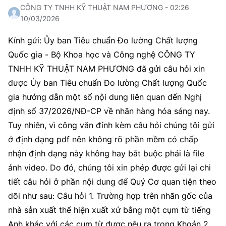
CÔNG TY TNHH KỸ THUẬT NAM PHƯƠNG - 02:26
10/03/2026
Kính gửi: Ủy ban Tiêu chuẩn Đo lường Chất lượng
Quốc gia - Bộ Khoa học và Công nghệ CÔNG TY
TNHH KỸ THUẬT NAM PHƯƠNG đã gửi câu hỏi xin
được Ủy ban Tiêu chuẩn Đo lường Chất lượng Quốc
gia hướng dẫn một số nội dung liên quan đến Nghị
định số 37/2026/NĐ-CP về nhãn hàng hóa sáng nay.
Tuy nhiên, vì công văn đính kèm câu hỏi chúng tôi gửi
ở định dạng pdf nên không rõ phần mềm có chấp
nhận định dạng này không hay bắt buộc phải là file
ảnh video. Do đó, chúng tôi xin phép được gửi lại chi
tiết câu hỏi ở phần nội dung để Quý Cơ quan tiện theo
dõi như sau: Câu hỏi 1. Trường hợp trên nhãn gốc của
nhà sản xuất thể hiện xuất xứ bằng một cụm từ tiếng
Anh khác với các cụm từ được nêu ra trong Khoản 2