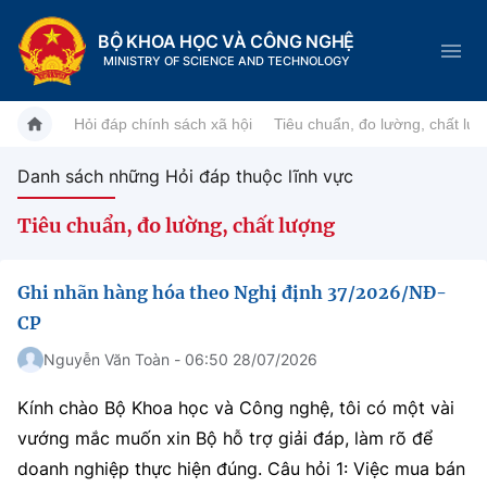
BỘ KHOA HỌC VÀ CÔNG NGHỆ
MINISTRY OF SCIENCE AND TECHNOLOGY
Hỏi đáp chính sách xã hội
Tiêu chuẩn, đo lường, chất lư
Danh sách những Hỏi đáp thuộc lĩnh vực
Danh mục
Tiêu chuẩn, đo lường, chất lượng
Trang chủ
Ghi nhãn hàng hóa theo Nghị định 37/2026/NĐ-
Giới thiệu
CP
Chức năng nhiệm vụ
Nguyễn Văn Toàn - 06:50 28/07/2026
Tin tức sự kiện
Kính chào Bộ Khoa học và Công nghệ, tôi có một vài
Dịch vụ công
Cơ cấu tổ chức
Khoa học và Công nghệ
vướng mắc muốn xin Bộ hỗ trợ giải đáp, làm rõ để
Hệ thống văn bản
Lịch sử phát triển
Đổi mới sáng tạo
doanh nghiệp thực hiện đúng. Câu hỏi 1: Việc mua bán