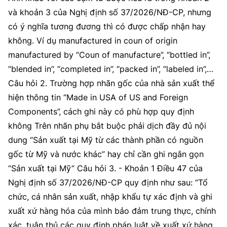
và khoản 3 của Nghị định số 37/2026/NĐ-CP, nhưng
có ý nghĩa tương đương thì có được chấp nhận hay
không. Ví dụ manufactured in coun of origin
manufactured by “Coun of manufacture”, “bottled in”,
“blended in”, “completed in”, “packed in”, “labeled in”,…
Câu hỏi 2. Trường hợp nhãn gốc của nhà sản xuất thể
hiện thông tin “Made in USA of US and Foreign
Components”, cách ghi này có phù hợp quy định
không Trên nhãn phụ bắt buộc phải dịch đầy đủ nội
dung “Sản xuất tại Mỹ từ các thành phần có nguồn
gốc từ Mỹ và nước khác” hay chỉ cần ghi ngắn gọn
“Sản xuất tại Mỹ” Câu hỏi 3. - Khoản 1 Điều 47 của
Nghị định số 37/2026/NĐ-CP quy định như sau: “Tổ
chức, cá nhân sản xuất, nhập khẩu tự xác định và ghi
xuất xứ hàng hóa của mình bảo đảm trung thực, chính
xác, tuân thủ các quy định pháp luật về xuất xứ hàng