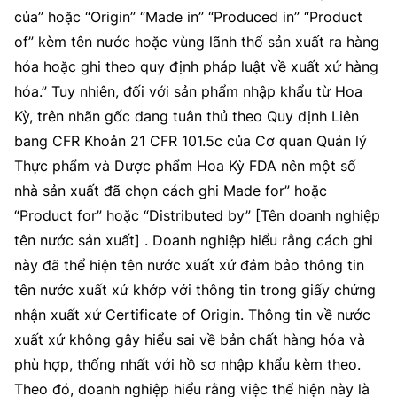
(Ghi rõ nguồn "https://mst.gov.vn" khi phát hành lại thông tin từ
của” hoặc “Origin” “Made in” “Produced in” “Product
website này)
of” kèm tên nước hoặc vùng lãnh thổ sản xuất ra hàng
hóa hoặc ghi theo quy định pháp luật về xuất xứ hàng
hóa.” Tuy nhiên, đối với sản phẩm nhập khẩu từ Hoa
Kỳ, trên nhãn gốc đang tuân thủ theo Quy định Liên
bang CFR Khoản 21 CFR 101.5c của Cơ quan Quản lý
Thực phẩm và Dược phẩm Hoa Kỳ FDA nên một số
nhà sản xuất đã chọn cách ghi Made for” hoặc
“Product for” hoặc “Distributed by” [Tên doanh nghiệp
tên nước sản xuất] . Doanh nghiệp hiểu rằng cách ghi
này đã thể hiện tên nước xuất xứ đảm bảo thông tin
tên nước xuất xứ khớp với thông tin trong giấy chứng
nhận xuất xứ Certificate of Origin. Thông tin về nước
xuất xứ không gây hiểu sai về bản chất hàng hóa và
phù hợp, thống nhất với hồ sơ nhập khẩu kèm theo.
Theo đó, doanh nghiệp hiểu rằng việc thể hiện này là