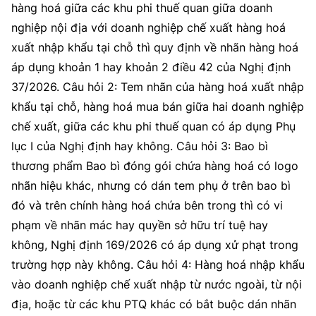
hàng hoá giữa các khu phi thuế quan giữa doanh
MST IOFFICE
Văn bản QPPL
Sở Khoa học và Công nghệ
Chuyển đổi số
nghiệp nội địa với doanh nghiệp chế xuất hàng hoá
xuất nhập khẩu tại chỗ thì quy định về nhãn hàng hoá
THỐNG KÊ
Văn bản chỉ đạo điều hành
Bưu chính, Viễn thông
áp dụng khoản 1 hay khoản 2 điều 42 của Nghị định
Multimedia
Khoa học và Công nghệ
37/2026. Câu hỏi 2: Tem nhãn của hàng hoá xuất nhập
Lấy ý kiến người dân về dự thảo VBQPPL
Sở hữu trí tuệ
khẩu tại chỗ, hàng hoá mua bán giữa hai doanh nghiệp
THƯ ĐIỆN TỬ
Đổi mới sáng tạo
Tiêu chuẩn, đo lường, chất lượng
chế xuất, giữa các khu phi thuế quan có áp dụng Phụ
Khác
lục I của Nghị định hay không. Câu hỏi 3: Bao bì
Chuyển đổi số
Năng lượng nguyên tử
thương phẩm Bao bì đóng gói chứa hàng hoá có logo
Videos
nhãn hiệu khác, nhưng có dán tem phụ ở trên bao bì
Bưu chính, Viễn thông
Tin tổng hợp
Infographic
đó và trên chính hàng hoá chứa bên trong thì có vi
Sở hữu trí tuệ
phạm về nhãn mác hay quyền sở hữu trí tuệ hay
Tin địa phương
Ảnh
không, Nghị định 169/2026 có áp dụng xử phạt trong
Tiêu chuẩn, đo lường, chất lượng
Voice
trường hợp này không. Câu hỏi 4: Hàng hoá nhập khẩu
vào doanh nghiệp chế xuất nhập từ nước ngoài, từ nội
Năng lượng nguyên tử
Nhiệm vụ trọng tâm
địa, hoặc từ các khu PTQ khác có bắt buộc dán nhãn