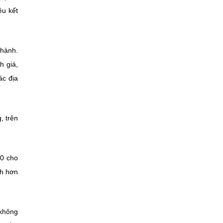
ều kết
thành.
h giá,
ác địa
, trên
.0 cho
nh hơn
 không