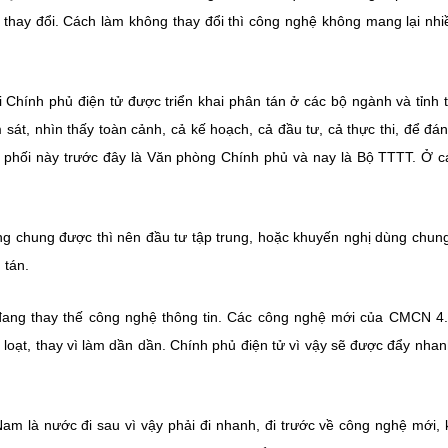
 thay đổi. Cách làm không thay đổi thì công nghệ không mang lại nhi
hi Chính phủ điện tử được triển khai phân tán ở các bộ ngành và tỉnh 
át, nhìn thấy toàn cảnh, cả kế hoạch, cả đầu tư, cả thực thi, để đán
 phối này trước đây là Văn phòng Chính phủ và nay là Bộ TTTT. Ở c
ng chung được thì nên đầu tư tập trung, hoặc khuyến nghị dùng chung
 tán.
đang thay thế công nghệ thông tin. Các công nghệ mới của CMCN 4
loạt, thay vì làm dần dần. Chính phủ điện tử vì vậy sẽ được đẩy nha
 Nam là nước đi sau vì vậy phải đi nhanh, đi trước về công nghệ mới,