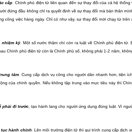
ác cấp
. Chính phủ điện tử liên quan đến sự thay đổi của cả hệ thống 
gười đứng đầu không chỉ ra quyết định về sự thay đổi mà bản thân mìn
ng công việc hàng ngày. Chỉ có như vậy, sự thay đổi mới chạy từ trên
u nhiệm kỳ
. Một số nước thậm chí còn ra luật về Chính phủ điện tử. B
 sau Chính phủ điện tử còn là Chính phủ số, không phải 1-2 năm, khôn
trung tâm
. Cung cấp dịch vụ công cho người dân nhanh hơn, tiện íc
ộng của chính quyền. Nếu không tập trung vào mục tiêu này thì Chí
 phải đi trước
, tạo hành lang cho người ứng dụng đúng luật. Vì ngư
ủ tục hành chính
. Lên môi trường điện tử thì qui trình cung cấp dịch v