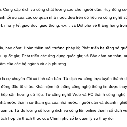
m: Cung cấp dịch vụ công chất lượng cao cho người dân; Huy động s
ành tối ưu của các cơ quan nhà nước dựa trên dữ liệu và công nghệ số
H, như y tế, giáo dục, giao thông, v.v… và Đột phá về thăng hạng tro
a, bao gồm: Hoàn thiện môi trường pháp lý; Phát triển hạ tầng số quố
iệu quốc gia; Phát triển các ứng dụng quốc gia; và Bảo đảm an toàn, a
 tâm của các bộ ngành và địa phương.
là sự chuyển đổi có tính căn bản. Từ dịch vụ công trực tuyến thành d
 đứng đầu tổ chức. Khái niệm hệ thống công nghệ thông tin được tha
h tiếp cận hướng dữ liệu. Từ công nghệ Web và PC thành công nghệ 
n nhà nước thành sự tham gia của nhà nước, người dân và doanh nghi
uản trị. Từ đo lường số lượng dịch vụ công lên online thành số dịch v
tích hợp thì thách thức của Chính phủ số là quản lý sự thay đổi.