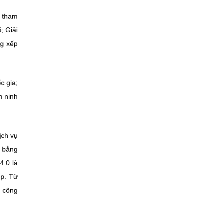
ự tham
; Giải
ng xếp
c gia;
n ninh
ịch vụ
y bằng
4.0 là
ệp. Từ
ụ công