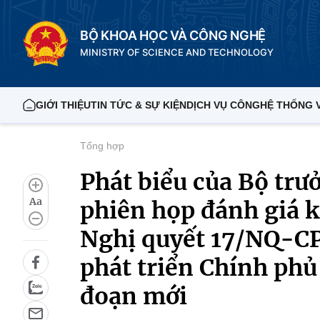
BỘ KHOA HỌC VÀ CÔNG NGHỆ
MINISTRY OF SCIENCE AND TECHNOLOGY
GIỚI THIỆU
TIN TỨC & SỰ KIỆN
DỊCH VỤ CÔNG
HỆ THỐNG 
Tổng hợp
Phát biểu của Bộ tr
Aa
phiên họp đánh giá k
Nghị quyết 17/NQ-CP
phát triển Chính phủ 
đoạn mới