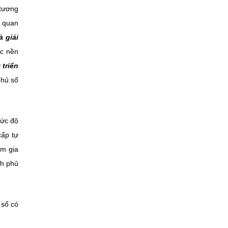
 tương
ơ quan
à giải
ác nền
triển
phủ số
mức độ
cấp tự
am gia
nh phủ
 số có