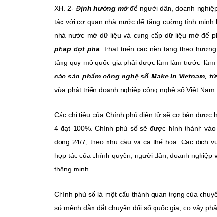
XH. 2-
Định hướng mở
để người dân, doanh nghiệp
tác với cơ quan nhà nước để tăng cường tính minh 
nhà nước mở dữ liệu và cung cấp dữ liệu mở để phụ
pháp đột phá
. Phát triển các nền tảng theo hướng
tảng quy mô quốc gia phải được làm làm trước, làm t
các sản phẩm công nghệ số Make In Vietnam, từ
vừa phát triển doanh nghiệp công nghệ số Việt Nam.
Các chỉ tiêu của Chính phủ điện tử sẽ cơ bản được 
4 đạt 100%. Chính phủ số sẽ được hình thành vào
động 24/7, theo nhu cầu và cá thể hóa. Các dịch vụ
hợp tác của chính quyền, người dân, doanh nghiệp và 
thông minh.
Chính phủ số là một cấu thành quan trọng của chuyể
sứ mệnh dẫn dắt chuyển đổi số quốc gia, do vậy phải đ