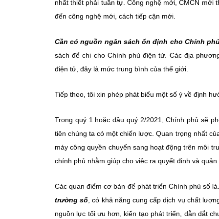
nhất thiết phải tuần tự. Công nghệ mới, CMCN mới thì
đến công nghệ mới, cách tiếp cận mới.
Cần có nguồn ngân sách ổn định cho Chính phủ
sách để chi cho Chính phủ điện tử. Các địa phươ
điện tử, đây là mức trung bình của thế giới.
Tiếp theo, tôi xin phép phát biểu một số ý về định hư
Trong quý 1 hoặc đầu quý 2/2021, Chính phủ sẽ phê
tiên chúng ta có một chiến lược. Quan trọng nhất củ
máy công quyền chuyển sang hoạt động trên môi trườ
chính phủ nhằm giúp cho việc ra quyết định và quản l
Các quan điểm cơ bản để phát triển Chính phủ số là
trường số
, có khả năng cung cấp dịch vụ chất lượn
nguồn lực tối ưu hơn, kiến tạo phát triển, dẫn dắt ch