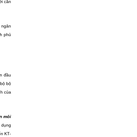
ới cần
c ngân
nh phủ
ần đầu
 bộ bộ
nh của
n môi
ử dụng
ển KT-