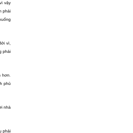
vì vậy
h phải
 xuống
ởi vì,
g phải
h hơn.
nh phủ
ời nhà
ụ phải