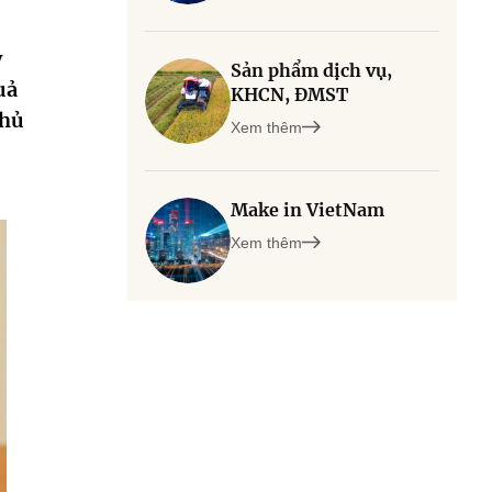
y
Sản phẩm dịch vụ,
uả
KHCN, ĐMST
phủ
Xem thêm
Make in VietNam
Xem thêm