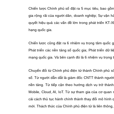
Chiến lược Chính phủ số đặt ra 5 mục tiêu, bao gồ
gia rộng rãi của người dân, doanh nghiệp; Sự vận h
quyết hiệu quả các vấn đề lớn trong phát triển KT-X
hạng quốc gia.
Chiến lược cũng đặt ra 6 nhiệm vụ trọng tâm quốc gi
Phát triển các nền tảng số quốc gia; Phát triển dữ l
mạng quốc gia. Và bên cạnh đó là 6 nhiệm vụ trọng
Chuyển đổi từ Chính phủ điện tử thành Chính phủ số 
số. Từ người dẫn dắt là giám đốc CNTT thành người
nền tảng. Từ tiếp cận theo hướng dịch vụ trở thàn
Mobile, Cloud, AI, IoT. Từ sự tham gia của cơ qua
cải cách thủ tục hành chính thành thay đổi mô hình q
mới. Thách thức của Chính phủ điện tử là liên thông, 