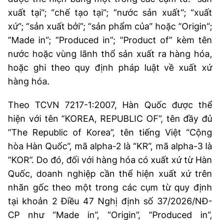
Chọn ngôn ngữ
xuất tại”; “chế tạo tại”; “nước sản xuất”; “xuất
Vietnamese
English
xứ”; “sản xuất bởi”; “sản phẩm của” hoặc “Origin”;
“Made in”; “Produced in”; “Product of” kèm tên
nước hoặc vùng lãnh thổ sản xuất ra hàng hóa,
hoặc ghi theo quy định pháp luật về xuất xứ
BỘ KHOA HỌC VÀ CÔNG NGHỆ
hàng hóa.
MINISTRY OF SCIENCE AND TECHNOLOGY
Điều khoản sử dụng
Theo dõi MST:
Theo TCVN 7217-1:2007, Hàn Quốc được thể
Góp ý
hiện với tên “KOREA, REPUBLIC OF”, tên đầy đủ
“The Republic of Korea”, tên tiếng Việt “Cộng
Cơ quan chủ quản: Bộ Khoa học và Công nghệ (MST)
hòa Hàn Quốc”, mã alpha-2 là “KR”, mã alpha-3 là
Chịu trách nhiệm nội dung: Nguyễn Thị Hải Hằng
Giám đốc Trung tâm Truyền thông Khoa học và Công nghệ.
“KOR”. Do đó, đối với hàng hóa có xuất xứ từ Hàn
Liên hệ
Quốc, doanh nghiệp cần thể hiện xuất xứ trên
Địa chỉ: Ban Biên tập Cổng TTĐT - 18 Nguyễn Du, TP. Hà Nội
nhãn gốc theo một trong các cụm từ quy định
Điện thoại: 024 3936 9506
tại khoản 2 Điều 47 Nghị định số 37/2026/NĐ-
Email:
stc@mst.gov.vn
©2026 Bản quyền thuộc Bộ Khoa Học và Công Nghệ
CP như “Made in”, “Origin”, “Produced in”,