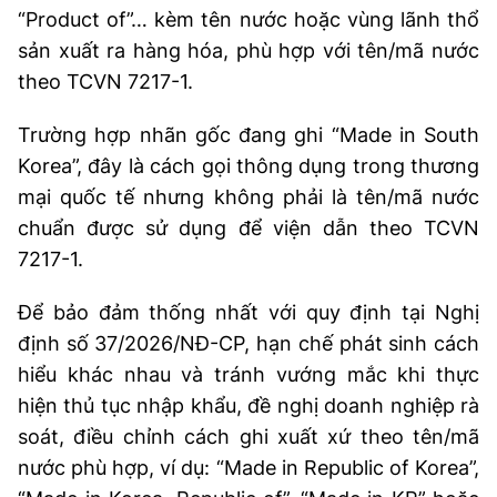
(Ghi rõ nguồn "https://mst.gov.vn" khi phát hành lại thông tin từ
“Product of”… kèm tên nước hoặc vùng lãnh thổ
website này)
sản xuất ra hàng hóa, phù hợp với tên/mã nước
theo TCVN 7217-1.
Trường hợp nhãn gốc đang ghi “Made in South
Korea”, đây là cách gọi thông dụng trong thương
mại quốc tế nhưng không phải là tên/mã nước
chuẩn được sử dụng để viện dẫn theo TCVN
7217-1.
Để bảo đảm thống nhất với quy định tại Nghị
định số 37/2026/NĐ-CP, hạn chế phát sinh cách
hiểu khác nhau và tránh vướng mắc khi thực
hiện thủ tục nhập khẩu, đề nghị doanh nghiệp rà
soát, điều chỉnh cách ghi xuất xứ theo tên/mã
nước phù hợp, ví dụ: “Made in Republic of Korea”,