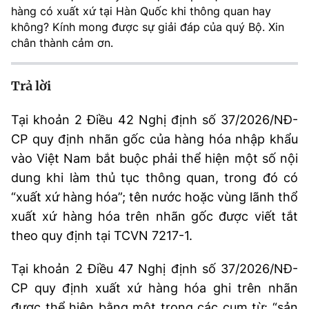
hàng có xuất xứ tại Hàn Quốc khi thông quan hay
MST IOFFICE
Văn bản QPPL
Sở Khoa học và Công nghệ
Chuyển đổi số
không? Kính mong được sự giải đáp của quý Bộ. Xin
chân thành cảm ơn.
THỐNG KÊ
Văn bản chỉ đạo điều hành
Bưu chính, Viễn thông
Multimedia
Khoa học và Công nghệ
Trả lời
Lấy ý kiến người dân về dự thảo VBQPPL
Sở hữu trí tuệ
THƯ ĐIỆN TỬ
Đổi mới sáng tạo
Tại khoản 2 Điều 42 Nghị định số 37/2026/NĐ-
Tiêu chuẩn, đo lường, chất lượng
CP quy định nhãn gốc của hàng hóa nhập khẩu
Khác
Chuyển đổi số
Năng lượng nguyên tử
vào Việt Nam bắt buộc phải thể hiện một số nội
Videos
dung khi làm thủ tục thông quan, trong đó có
Bưu chính, Viễn thông
Tin tổng hợp
“xuất xứ hàng hóa”; tên nước hoặc vùng lãnh thổ
Infographic
xuất xứ hàng hóa trên nhãn gốc được viết tắt
Sở hữu trí tuệ
Tin địa phương
Ảnh
theo quy định tại TCVN 7217-1.
Tiêu chuẩn, đo lường, chất lượng
Voice
Tại khoản 2 Điều 47 Nghị định số 37/2026/NĐ-
Năng lượng nguyên tử
Nhiệm vụ trọng tâm
CP quy định xuất xứ hàng hóa ghi trên nhãn
được thể hiện bằng một trong các cụm từ: “sản