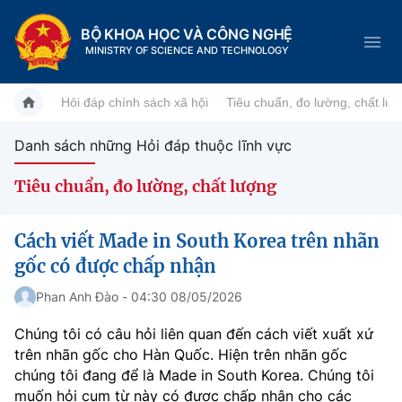
BỘ KHOA HỌC VÀ CÔNG NGHỆ
MINISTRY OF SCIENCE AND TECHNOLOGY
Hỏi đáp chính sách xã hội
Tiêu chuẩn, đo lường, chất lư
Danh sách những Hỏi đáp thuộc lĩnh vực
Danh mục
Tiêu chuẩn, đo lường, chất lượng
Trang chủ
Cách viết Made in South Korea trên nhãn
Giới thiệu
gốc có được chấp nhận
Chức năng nhiệm vụ
Phan Anh Đào - 04:30 08/05/2026
Tin tức sự kiện
Chúng tôi có câu hỏi liên quan đến cách viết xuất xứ
Dịch vụ công
Cơ cấu tổ chức
Khoa học và Công nghệ
trên nhãn gốc cho Hàn Quốc. Hiện trên nhãn gốc
chúng tôi đang để là Made in South Korea. Chúng tôi
Hệ thống văn bản
Lịch sử phát triển
Đổi mới sáng tạo
muốn hỏi cụm từ này có được chấp nhận cho các