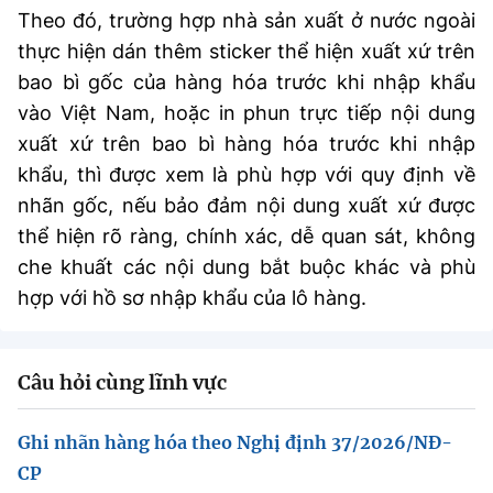
(Ghi rõ nguồn "https://mst.gov.vn" khi phát hành lại thông tin từ
Theo đó, trường hợp nhà sản xuất ở nước ngoài
website này)
thực hiện dán thêm sticker thể hiện xuất xứ trên
bao bì gốc của hàng hóa trước khi nhập khẩu
vào Việt Nam, hoặc in phun trực tiếp nội dung
xuất xứ trên bao bì hàng hóa trước khi nhập
khẩu, thì được xem là phù hợp với quy định về
nhãn gốc, nếu bảo đảm nội dung xuất xứ được
thể hiện rõ ràng, chính xác, dễ quan sát, không
che khuất các nội dung bắt buộc khác và phù
hợp với hồ sơ nhập khẩu của lô hàng.
Câu hỏi cùng lĩnh vực
Ghi nhãn hàng hóa theo Nghị định 37/2026/NĐ-
CP