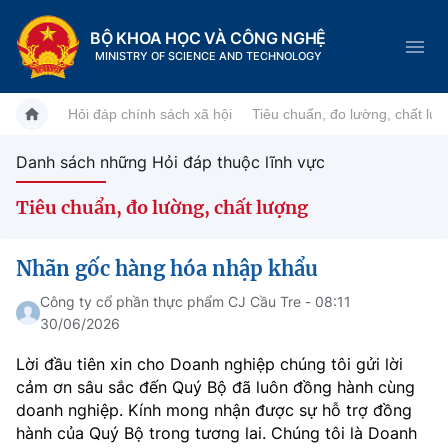
BỘ KHOA HỌC VÀ CÔNG NGHỆ
MINISTRY OF SCIENCE AND TECHNOLOGY
Hỏi đáp chính sách xã hội
Tiêu chuẩn, đo lường, chất lư
Danh sách những Hỏi đáp thuộc lĩnh vực
Danh mục
Tiêu chuẩn, đo lường, chất lượng
Trang chủ
Nhãn gốc hàng hóa nhập khẩu
Giới thiệu
Công ty cổ phần thực phẩm CJ Cầu Tre - 08:11
30/06/2026
Chức năng nhiệm vụ
Tin tức sự kiện
Lời đầu tiên xin cho Doanh nghiệp chúng tôi gửi lời
Dịch vụ công
Cơ cấu tổ chức
Khoa học và Công nghệ
cảm ơn sâu sắc đến Quý Bộ đã luôn đồng hành cùng
doanh nghiệp. Kính mong nhận được sự hỗ trợ đồng
Hệ thống văn bản
Lịch sử phát triển
Đổi mới sáng tạo
hành của Quý Bộ trong tương lai. Chúng tôi là Doanh