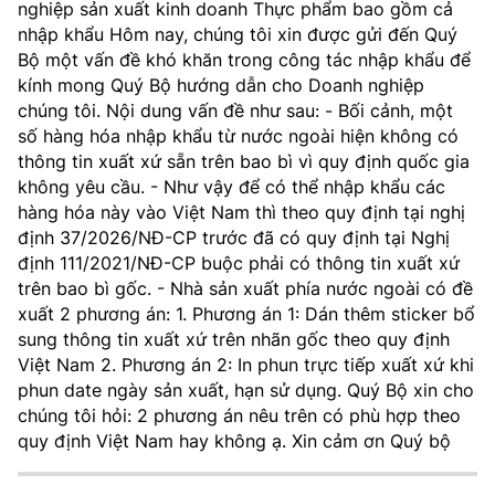
nghiệp sản xuất kinh doanh Thực phẩm bao gồm cả
MST IOFFICE
Văn bản QPPL
nhập khẩu Hôm nay, chúng tôi xin được gửi đến Quý
Sở Khoa học và Công nghệ
Chuyển đổi số
Bộ một vấn đề khó khăn trong công tác nhập khẩu để
THỐNG KÊ
Văn bản chỉ đạo điều hành
kính mong Quý Bộ hướng dẫn cho Doanh nghiệp
Bưu chính, Viễn thông
chúng tôi. Nội dung vấn đề như sau: - Bối cảnh, một
Multimedia
Khoa học và Công nghệ
số hàng hóa nhập khẩu từ nước ngoài hiện không có
Lấy ý kiến người dân về dự thảo VBQPPL
Sở hữu trí tuệ
thông tin xuất xứ sẵn trên bao bì vì quy định quốc gia
THƯ ĐIỆN TỬ
Đổi mới sáng tạo
không yêu cầu. - Như vậy để có thể nhập khẩu các
Tiêu chuẩn, đo lường, chất lượng
hàng hóa này vào Việt Nam thì theo quy định tại nghị
Khác
định 37/2026/NĐ-CP trước đã có quy định tại Nghị
Chuyển đổi số
Năng lượng nguyên tử
định 111/2021/NĐ-CP buộc phải có thông tin xuất xứ
Videos
trên bao bì gốc. - Nhà sản xuất phía nước ngoài có đề
Bưu chính, Viễn thông
Tin tổng hợp
xuất 2 phương án: 1. Phương án 1: Dán thêm sticker bổ
Infographic
sung thông tin xuất xứ trên nhãn gốc theo quy định
Sở hữu trí tuệ
Tin địa phương
Ảnh
Việt Nam 2. Phương án 2: In phun trực tiếp xuất xứ khi
phun date ngày sản xuất, hạn sử dụng. Quý Bộ xin cho
Tiêu chuẩn, đo lường, chất lượng
Voice
chúng tôi hỏi: 2 phương án nêu trên có phù hợp theo
quy định Việt Nam hay không ạ. Xin cảm ơn Quý bộ
Năng lượng nguyên tử
Nhiệm vụ trọng tâm