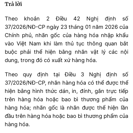
Chọn ngôn ngữ
Trả lời
Vietnamese
English
Theo khoản 2 Điều 42 Nghị định số
37/2026/NĐ-CP ngày 23 tháng 01 năm 2026 của
Chính phủ, nhãn gốc của hàng hóa nhập khẩu
vào Việt Nam khi làm thủ tục thông quan bắt
BỘ KHOA HỌC VÀ CÔNG NGHỆ
buộc phải thể hiện bằng nhãn vật lý các nội
MINISTRY OF SCIENCE AND TECHNOLOGY
dung, trong đó có xuất xứ hàng hóa.
Điều khoản sử dụng
Theo dõi MST:
Góp ý
Theo quy định tại Điều 3 Nghị định số
Cơ quan chủ quản: Bộ Khoa học và Công nghệ (MST)
37/2026/NĐ-CP, nhãn hàng hóa có thể được thể
Chịu trách nhiệm nội dung: Nguyễn Thị Hải Hằng
hiện bằng hình thức dán, in, đính, gắn trực tiếp
Giám đốc Trung tâm Truyền thông Khoa học và Công nghệ.
trên hàng hóa hoặc bao bì thương phẩm của
Liên hệ
hàng hóa; nhãn gốc là nhãn được thể hiện lần
Địa chỉ: Ban Biên tập Cổng TTĐT - 18 Nguyễn Du, TP. Hà Nội
Điện thoại: 024 3936 9506
đầu trên hàng hóa hoặc bao bì thương phẩm của
Email:
stc@mst.gov.vn
hàng hóa.
©2026 Bản quyền thuộc Bộ Khoa Học và Công Nghệ