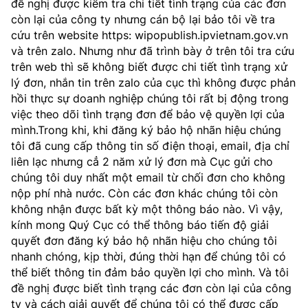
đề nghị được kiểm tra chi tiết tình trạng của các đơn
Chọn ngôn ngữ
còn lại của công ty nhưng cán bộ lại bảo tôi về tra
cứu trên website https: wipopublish.ipvietnam.gov.vn
Vietnamese
English
và trên zalo. Nhưng như đã trình bày ở trên tôi tra cứu
trên web thì sẽ không biết được chi tiết tình trạng xử
lý đơn, nhắn tin trên zalo của cục thì không được phản
hồi thực sự doanh nghiệp chúng tôi rất bị động trong
BỘ KHOA HỌC VÀ CÔNG NGHỆ
việc theo dõi tình trạng đơn để bảo vệ quyền lợi của
MINISTRY OF SCIENCE AND TECHNOLOGY
mình.Trong khi, khi đăng ký bảo hộ nhãn hiệu chúng
tôi đã cung cấp thông tin số điện thoại, email, địa chỉ
Điều khoản sử dụng
Theo dõi MST:
Góp ý
liên lạc nhưng cẳ 2 năm xử lý đơn mà Cục gửi cho
chúng tôi duy nhất một email từ chối đơn cho không
Cơ quan chủ quản: Bộ Khoa học và Công nghệ (MST)
nộp phí nhà nước. Còn các đơn khác chúng tôi còn
Chịu trách nhiệm nội dung: Nguyễn Thị Hải Hằng
không nhận được bất kỳ một thông báo nào. Vì vậy,
Giám đốc Trung tâm Truyền thông Khoa học và Công nghệ.
kính mong Quý Cục có thể thông báo tiến độ giải
Liên hệ
quyết đơn đăng ký bảo hộ nhãn hiệu cho chúng tôi
Địa chỉ: Ban Biên tập Cổng TTĐT - 18 Nguyễn Du, TP. Hà Nội
nhanh chóng, kịp thời, đúng thời hạn để chúng tôi có
Điện thoại: 024 3936 9506
thể biết thông tin đảm bảo quyền lợi cho mình. Và tôi
Email:
stc@mst.gov.vn
đề nghị được biết tình trạng các đơn còn lại của công
©2026 Bản quyền thuộc Bộ Khoa Học và Công Nghệ
ty và cách giải quyết để chúng tôi có thể được cấp