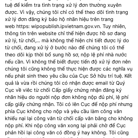
tuệ để kiểm tra tình trạng xử lý đơn thường xuyên
MST IOFFICE
Văn bản QPPL
Sở Khoa học và Công nghệ
Chuyển đổi số
được. Vì vậy, chúng tôi chỉ có thể theo dõi tình trạng
xử lý đơn đăng ký bảo hộ nhãn hiệu trên trang
THỐNG KÊ
Văn bản chỉ đạo điều hành
Bưu chính, Viễn thông
web https: wipopublish.ipvietnam.gov.vn. Tuy nhiên,
thông tin trên website chỉ thể hiện được hồ sơ đang
Multimedia
Khoa học và Công nghệ
Lấy ý kiến người dân về dự thảo VBQPPL
Sở hữu trí tuệ
xử lý, từ chối,... mà không thể hiện chi tiết được lý do
từ chối, đang xử lý ở bước nào để chúng tôi có thể
THƯ ĐIỆN TỬ
Đổi mới sáng tạo
theo dõi kịp thời bổ sung hồ sơ, nộp lệ phí nhà nước
Tiêu chuẩn, đo lường, chất lượng
nếu cần. Vì không thể biết được tiến độ xử lý đơn nên
Khác
Chuyển đổi số
chúng tôi cũng không thể thực hiện được các nghĩa vụ
Năng lượng nguyên tử
Videos
nếu phát sinh theo yêu cầu của Cục Sở hữu trí tuệ. Kết
Bưu chính, Viễn thông
quả là vừa rồi chúng tôi có nhận được email từ Quý
Tin tổng hợp
Infographic
Cục về viêc từ chối Cấp giấy chứng nhận đăng ký
Sở hữu trí tuệ
nhãn hiệu do người nộp đơn không nộp đủ phí, lệ phí
Tin địa phương
Ảnh
cấp giấy chứng nhận. Tôi có lên Cục để nộp phí nhưng
phía Cục không cho nộp và yêu cầu làm công văn
Tiêu chuẩn, đo lường, chất lượng
Voice
khiếu nại lại công văn từ chối cấp văn bằng cho không
nộp phí. Khi nộp công văn xong lại phải chờ để Cục
Năng lượng nguyên tử
Nhiệm vụ trọng tâm
phản hồi lại công văn có đồng ý hay không. Tôi cũng