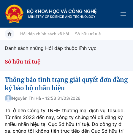
BỘ KHOA HỌC VÀ CÔNG NGHỆ
MINISTRY OF SCIENCE AND TECHNOLOGY
Hỏi đáp chính sách xã hội
Sở hữu trí tuệ
Danh sách những Hỏi đáp thuộc lĩnh vực
Danh mục
Sở hữu trí tuệ
Trang chủ
Thông báo tình trạng giải quyết đơn đăng
Giới thiệu
ký bảo hộ nhãn hiệu
Chức năng nhiệm vụ
Nguyễn Thị Hà - 12:53 31/03/2026
Tin tức sự kiện
Tôi ở bên Công ty TNHH thương mại dịch vụ Tosudo.
Dịch vụ công
Cơ cấu tổ chức
Khoa học và Công nghệ
Từ năm 2023 đến nay, công ty chúng tôi đã đăng ký
nhiều nhãn hiệu tại Cục Sở hữu trí tuệ. Do công ty ở
Hệ thống văn bản
Lịch sử phát triển
Đổi mới sáng tạo
xa, chúng tôi không tiện trực tiếp đến Cục Sở hữu trí