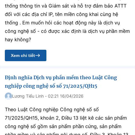
Chọn ngôn ngữ
thống thông tin và Giám sát và hỗ trợ đảm bảo ATTT
đối với các địa chỉ IP, tên miền công khai cùng hệ
Vietnamese
English
thống . Em muốn hỏi các hoạt động này là dịch vụ
công nghệ số - có được xác định là dịch vụ phần mềm
hay không?
BỘ KHOA HỌC VÀ CÔNG NGHỆ
MINISTRY OF SCIENCE AND TECHNOLOGY
Xem chi tiết
Điều khoản sử dụng
Theo dõi MST:
Góp ý
Định nghĩa Dịch vụ phần mềm theo Luật Công
Cơ quan chủ quản: Bộ Khoa học và Công nghệ (MST)
nghiệp công nghệ số số 71/2025/QH15
Chịu trách nhiệm nội dung: Nguyễn Thị Hải Hằng
Lương Tiểu Linh - 02:21 16/04/2026
Giám đốc Trung tâm Truyền thông Khoa học và Công nghệ.
Liên hệ
Theo Luật Công nghiệp Công nghệ số số
Địa chỉ: Ban Biên tập Cổng TTĐT - 18 Nguyễn Du, TP. Hà Nội
Điện thoại: 024 3936 9506
71/2025/QH15, khoản 2, Điều 13 liệt kê các sản phẩm
Email:
stc@mst.gov.vn
công nghệ số gồm sản phẩm phần cứng, sản phẩm
©2026 Bản quyền thuộc Bộ Khoa Học và Công Nghệ
phần mềm và sản phẩm nội dung số. Điều 3, Khoản 13