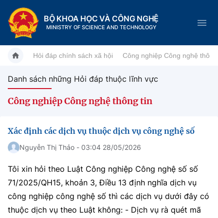
BỘ KHOA HỌC VÀ CÔNG NGHỆ
MINISTRY OF SCIENCE AND TECHNOLOGY
Hỏi đáp chính sách xã hội
Công nghiệp Công nghệ thông 
Danh sách những Hỏi đáp thuộc lĩnh vực
Danh mục
Công nghiệp Công nghệ thông tin
Trang chủ
Xác định các dịch vụ thuộc dịch vụ công nghệ số
Giới thiệu
Nguyễn Thị Thảo - 03:04 28/05/2026
Chức năng nhiệm vụ
Tin tức sự kiện
Tôi xin hỏi theo Luật Công nghiệp Công nghệ số số
71/2025/QH15, khoản 3, Điều 13 định nghĩa dịch vụ
Dịch vụ công
Cơ cấu tổ chức
Khoa học và Công nghệ
công nghiệp công nghệ số thì các dịch vụ dưới đây có
Hệ thống văn bản
Lịch sử phát triển
Đổi mới sáng tạo
thuộc dịch vụ theo Luật không: - Dịch vụ rà quét mã