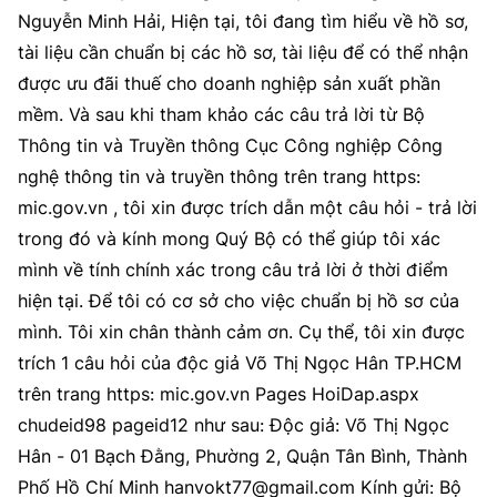
Nguyễn Minh Hải, Hiện tại, tôi đang tìm hiểu về hồ sơ,
tài liệu cần chuẩn bị các hồ sơ, tài liệu để có thể nhận
được ưu đãi thuế cho doanh nghiệp sản xuất phần
mềm. Và sau khi tham khảo các câu trả lời từ Bộ
Thông tin và Truyền thông Cục Công nghiệp Công
nghệ thông tin và truyền thông trên trang https:
mic.gov.vn , tôi xin được trích dẫn một câu hỏi - trả lời
trong đó và kính mong Quý Bộ có thể giúp tôi xác
mình về tính chính xác trong câu trả lời ở thời điểm
hiện tại. Để tôi có cơ sở cho việc chuẩn bị hồ sơ của
mình. Tôi xin chân thành cảm ơn. Cụ thể, tôi xin được
trích 1 câu hỏi của độc giả Võ Thị Ngọc Hân TP.HCM
trên trang https: mic.gov.vn Pages HoiDap.aspx
chudeid98 pageid12 như sau: Độc giả: Võ Thị Ngọc
Hân - 01 Bạch Đằng, Phường 2, Quận Tân Bình, Thành
Phố Hồ Chí Minh hanvokt77@gmail.com Kính gửi: Bộ