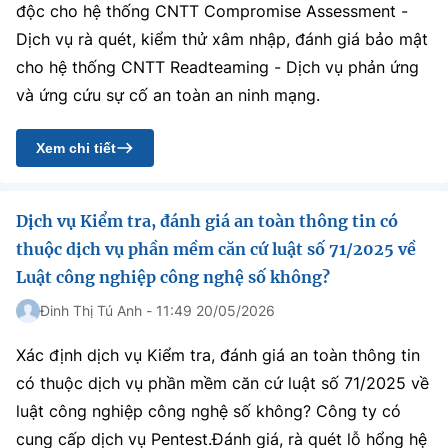
độc cho hệ thống CNTT Compromise Assessment -
MST IOFFICE
Văn bản QPPL
Sở Khoa học và Công nghệ
Chuyển đổi số
Dịch vụ rà quét, kiểm thử xâm nhập, đánh giá bảo mật
cho hệ thống CNTT Readteaming - Dịch vụ phản ứng
THỐNG KÊ
Văn bản chỉ đạo điều hành
Bưu chính, Viễn thông
và ứng cứu sự cố an toàn an ninh mạng.
Multimedia
Khoa học và Công nghệ
Lấy ý kiến người dân về dự thảo VBQPPL
Sở hữu trí tuệ
Xem chi tiết
THƯ ĐIỆN TỬ
Đổi mới sáng tạo
Tiêu chuẩn, đo lường, chất lượng
Khác
Chuyển đổi số
Dịch vụ Kiểm tra, đánh giá an toàn thông tin có
Năng lượng nguyên tử
Videos
thuộc dịch vụ phần mềm căn cứ luật số 71/2025 về
Bưu chính, Viễn thông
Tin tổng hợp
Luật công nghiệp công nghệ số không?
Infographic
Đinh Thị Tú Anh - 11:49 20/05/2026
Sở hữu trí tuệ
Tin địa phương
Ảnh
Xác định dịch vụ Kiểm tra, đánh giá an toàn thông tin
Tiêu chuẩn, đo lường, chất lượng
Voice
có thuộc dịch vụ phần mềm căn cứ luật số 71/2025 về
luật công nghiệp công nghệ số không? Công ty có
Năng lượng nguyên tử
Nhiệm vụ trọng tâm
cung cấp dịch vụ Pentest.Đánh giá, rà quét lỗ hổng hệ