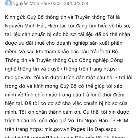
Nguyễn Minh Hải - 03:31 29/03/2024
Kính gửi: Quý Bộ thông tin và Truyền thông Tôi là
Nguyễn Minh Hải, Hiện tại, tôi đang tìm hiểu về hồ sơ,
tài liệu cần chuẩn bị các hồ sơ, tài liệu để có thể nhận
được ưu đãi thuế cho doanh nghiệp sản xuất phần
mềm. Và sau khi tham khảo các câu trả lời từ Bộ
Thông tin và Truyền thông Cục Công nghiệp Công
nghệ thông tin và truyền thông trên trang https:
mic.gov.vn , tôi xin được trích dẫn một câu hỏi - trả lời
trong đó và kính mong Quý Bộ có thể giúp tôi xác
mình về tính chính xác trong câu trả lời ở thời điểm
hiện tại. Để tôi có cơ sở cho việc chuẩn bị hồ sơ của
mình. Tôi xin chân thành cảm ơn. Cụ thể, tôi xin được
trích 1 câu hỏi của độc giả Võ Thị Ngọc Hân TP.HCM
trên trang https: mic.gov.vn Pages HoiDap.aspx
chudeid98 pageid12 như sau: Độc giả: Võ Thị Ngọc