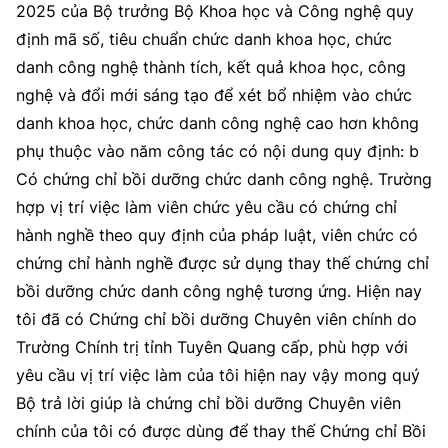
2025 của Bộ trưởng Bộ Khoa học và Công nghệ quy
MST IOFFICE
Văn bản QPPL
Sở Khoa học và Công nghệ
Chuyển đổi số
định mã số, tiêu chuẩn chức danh khoa học, chức
danh công nghệ thành tích, kết quả khoa học, công
THỐNG KÊ
Văn bản chỉ đạo điều hành
Bưu chính, Viễn thông
nghệ và đổi mới sáng tạo để xét bổ nhiệm vào chức
Multimedia
Khoa học và Công nghệ
danh khoa học, chức danh công nghệ cao hơn không
Lấy ý kiến người dân về dự thảo VBQPPL
Sở hữu trí tuệ
phụ thuộc vào năm công tác có nội dung quy định: b
THƯ ĐIỆN TỬ
Đổi mới sáng tạo
Tiêu chuẩn, đo lường, chất lượng
Có chứng chỉ bồi dưỡng chức danh công nghệ. Trường
Khác
hợp vị trí việc làm viên chức yêu cầu có chứng chỉ
Chuyển đổi số
Năng lượng nguyên tử
hành nghề theo quy định của pháp luật, viên chức có
Videos
chứng chỉ hành nghề được sử dụng thay thế chứng chỉ
Bưu chính, Viễn thông
Tin tổng hợp
Infographic
bồi dưỡng chức danh công nghệ tương ứng. Hiện nay
Sở hữu trí tuệ
tôi đã có Chứng chỉ bồi dưỡng Chuyên viên chính do
Tin địa phương
Ảnh
Trường Chính trị tỉnh Tuyên Quang cấp, phù hợp với
Tiêu chuẩn, đo lường, chất lượng
Voice
yêu cầu vị trí việc làm của tôi hiện nay vậy mong quý
Bộ trả lời giúp là chứng chỉ bồi dưỡng Chuyên viên
Năng lượng nguyên tử
Nhiệm vụ trọng tâm
chính của tôi có được dùng để thay thế Chứng chỉ Bồi