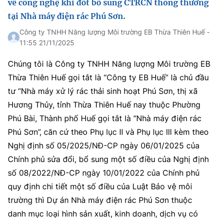
về công nghệ khi đốt bổ sung CTRCN thông thường
(Ghi rõ nguồn "https://mst.gov.vn" khi phát hành lại thông tin từ
website này)
tại Nhà máy điện rác Phú Sơn.
Công ty TNHH Năng lượng Môi trường EB Thừa Thiên Huế -
11:55 21/11/2025
Chúng tôi là Công ty TNHH Năng lượng Môi trường EB
Thừa Thiên Huế gọi tắt là “Công ty EB Huế” là chủ đầu
tư “Nhà máy xử lý rác thải sinh hoạt Phú Sơn, thị xã
Hương Thủy, tỉnh Thừa Thiên Huế nay thuộc Phường
Phú Bài, Thành phố Huế gọi tắt là “Nhà máy điện rác
Phú Sơn”, căn cứ theo Phụ lục II và Phụ lục III kèm theo
Nghị định số 05/2025/NĐ-CP ngày 06/01/2025 của
Chính phủ sửa đổi, bổ sung một số điều của Nghị định
số 08/2022/NĐ-CP ngày 10/01/2022 của Chính phủ
quy định chi tiết một số điều của Luật Bảo vệ môi
trường thì Dự án Nhà máy điện rác Phú Sơn thuộc
danh mục loại hình sản xuất, kinh doanh, dịch vụ có