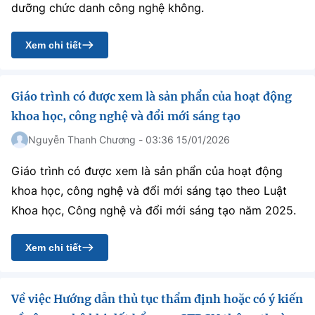
Chọn ngôn ngữ
dưỡng chức danh công nghệ không.
Vietnamese
English
Xem chi tiết
Giáo trình có được xem là sản phẩn của hoạt động
BỘ KHOA HỌC VÀ CÔNG NGHỆ
khoa học, công nghệ và đổi mới sáng tạo
MINISTRY OF SCIENCE AND TECHNOLOGY
Nguyễn Thanh Chương - 03:36 15/01/2026
Điều khoản sử dụng
Theo dõi MST:
Góp ý
Giáo trình có được xem là sản phẩn của hoạt động
khoa học, công nghệ và đổi mới sáng tạo theo Luật
Cơ quan chủ quản: Bộ Khoa học và Công nghệ (MST)
Khoa học, Công nghệ và đổi mới sáng tạo năm 2025.
Chịu trách nhiệm nội dung: Nguyễn Thị Hải Hằng
Giám đốc Trung tâm Truyền thông Khoa học và Công nghệ.
Liên hệ
Xem chi tiết
Địa chỉ: Ban Biên tập Cổng TTĐT - 18 Nguyễn Du, TP. Hà Nội
Điện thoại: 024 3936 9506
Email:
stc@mst.gov.vn
Về việc Hướng dẫn thủ tục thẩm định hoặc có ý kiến
©2026 Bản quyền thuộc Bộ Khoa Học và Công Nghệ