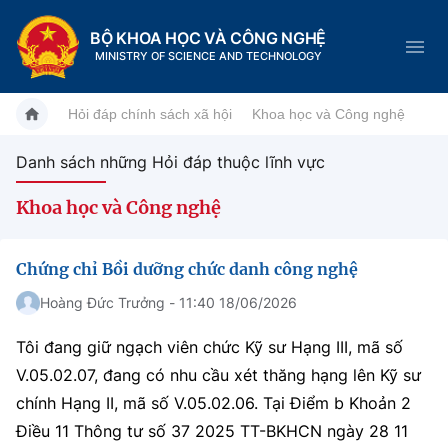
BỘ KHOA HỌC VÀ CÔNG NGHỆ
MINISTRY OF SCIENCE AND TECHNOLOGY
Hỏi đáp chính sách xã hội
Khoa học và Công nghệ
Danh sách những Hỏi đáp thuộc lĩnh vực
Danh mục
Khoa học và Công nghệ
Trang chủ
Chứng chỉ Bồi dưỡng chức danh công nghệ
Giới thiệu
Hoàng Đức Trưởng - 11:40 18/06/2026
Chức năng nhiệm vụ
Tin tức sự kiện
Tôi đang giữ ngạch viên chức Kỹ sư Hạng III, mã số
V.05.02.07, đang có nhu cầu xét thăng hạng lên Kỹ sư
Dịch vụ công
Cơ cấu tổ chức
Khoa học và Công nghệ
chính Hạng II, mã số V.05.02.06. Tại Điểm b Khoản 2
Hệ thống văn bản
Lịch sử phát triển
Đổi mới sáng tạo
Điều 11 Thông tư số 37 2025 TT-BKHCN ngày 28 11