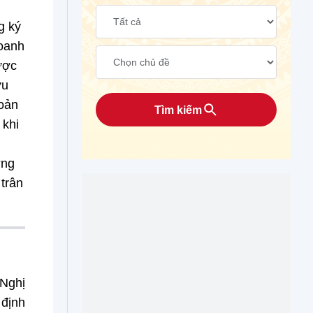
g ký
doanh
ược
ưu
hoản
Tìm kiếm
 khi
ớng
 trân
 Nghị
 định