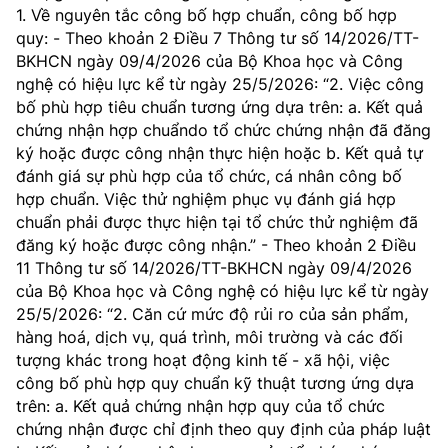
Chọn ngôn ngữ
1. Về nguyên tắc công bố hợp chuẩn, công bố hợp
quy: - Theo khoản 2 Điều 7 Thông tư số 14/2026/TT-
Vietnamese
English
BKHCN ngày 09/4/2026 của Bộ Khoa học và Công
nghệ có hiệu lực kể từ ngày 25/5/2026: “2. Việc công
bố phù hợp tiêu chuẩn tương ứng dựa trên: a. Kết quả
chứng nhận hợp chuẩndo tổ chức chứng nhận đã đăng
ký hoặc được công nhận thực hiện hoặc b. Kết quả tự
BỘ KHOA HỌC VÀ CÔNG NGHỆ
MINISTRY OF SCIENCE AND TECHNOLOGY
đánh giá sự phù hợp của tổ chức, cá nhân công bố
hợp chuẩn. Việc thử nghiệm phục vụ đánh giá hợp
Điều khoản sử dụng
Theo dõi MST:
Góp ý
chuẩn phải được thực hiện tại tổ chức thử nghiệm đã
đăng ký hoặc được công nhận.” - Theo khoản 2 Điều
11 Thông tư số 14/2026/TT-BKHCN ngày 09/4/2026
Cơ quan chủ quản: Bộ Khoa học và Công nghệ (MST)
của Bộ Khoa học và Công nghệ có hiệu lực kể từ ngày
Chịu trách nhiệm nội dung: Nguyễn Thị Hải Hằng
25/5/2026: “2. Căn cứ mức độ rủi ro của sản phẩm,
Giám đốc Trung tâm Truyền thông Khoa học và Công nghệ.
hàng hoá, dịch vụ, quá trình, môi trường và các đối
Liên hệ
tượng khác trong hoạt động kinh tế - xã hội, việc
Địa chỉ: Ban Biên tập Cổng TTĐT - 18 Nguyễn Du, TP. Hà Nội
công bố phù hợp quy chuẩn kỹ thuật tương ứng dựa
Điện thoại: 024 3936 9506
trên: a. Kết quả chứng nhận hợp quy của tổ chức
Email:
stc@mst.gov.vn
chứng nhận được chỉ định theo quy định của pháp luật
©2026 Bản quyền thuộc Bộ Khoa Học và Công Nghệ