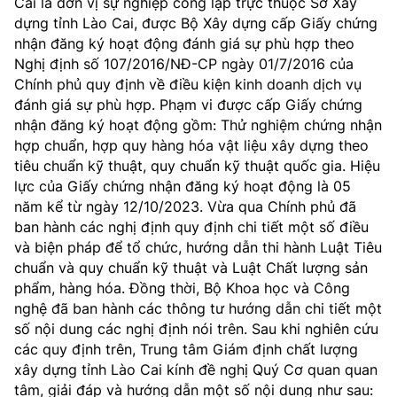
Cai là đơn vị sự nghiệp công lập trực thuộc Sở Xây
MST IOFFICE
Văn bản QPPL
dựng tỉnh Lào Cai, được Bộ Xây dựng cấp Giấy chứng
Sở Khoa học và Công nghệ
Chuyển đổi số
nhận đăng ký hoạt động đánh giá sự phù hợp theo
THỐNG KÊ
Nghị định số 107/2016/NĐ-CP ngày 01/7/2016 của
Văn bản chỉ đạo điều hành
Bưu chính, Viễn thông
Chính phủ quy định về điều kiện kinh doanh dịch vụ
Multimedia
Khoa học và Công nghệ
đánh giá sự phù hợp. Phạm vi được cấp Giấy chứng
Lấy ý kiến người dân về dự thảo VBQPPL
Sở hữu trí tuệ
nhận đăng ký hoạt động gồm: Thử nghiệm chứng nhận
THƯ ĐIỆN TỬ
hợp chuẩn, hợp quy hàng hóa vật liệu xây dựng theo
Đổi mới sáng tạo
Tiêu chuẩn, đo lường, chất lượng
tiêu chuẩn kỹ thuật, quy chuẩn kỹ thuật quốc gia. Hiệu
Khác
lực của Giấy chứng nhận đăng ký hoạt động là 05
Chuyển đổi số
Năng lượng nguyên tử
năm kể từ ngày 12/10/2023. Vừa qua Chính phủ đã
Videos
ban hành các nghị định quy định chi tiết một số điều
Bưu chính, Viễn thông
Tin tổng hợp
và biện pháp để tổ chức, hướng dẫn thi hành Luật Tiêu
Infographic
chuẩn và quy chuẩn kỹ thuật và Luật Chất lượng sản
Sở hữu trí tuệ
phẩm, hàng hóa. Đồng thời, Bộ Khoa học và Công
Tin địa phương
Ảnh
nghệ đã ban hành các thông tư hướng dẫn chi tiết một
Tiêu chuẩn, đo lường, chất lượng
số nội dung các nghị định nói trên. Sau khi nghiên cứu
Voice
các quy định trên, Trung tâm Giám định chất lượng
Năng lượng nguyên tử
Nhiệm vụ trọng tâm
xây dựng tỉnh Lào Cai kính đề nghị Quý Cơ quan quan
tâm, giải đáp và hướng dẫn một số nội dung như sau: