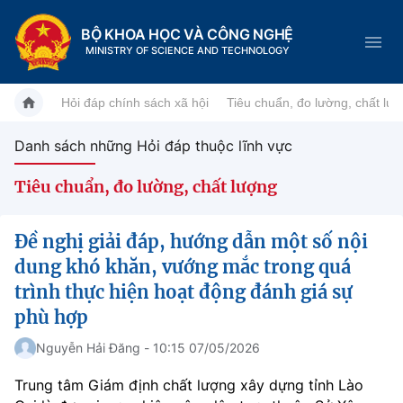
BỘ KHOA HỌC VÀ CÔNG NGHỆ
MINISTRY OF SCIENCE AND TECHNOLOGY
Hỏi đáp chính sách xã hội
Tiêu chuẩn, đo lường, chất lư
Danh sách những Hỏi đáp thuộc lĩnh vực
Danh mục
Tiêu chuẩn, đo lường, chất lượng
Trang chủ
Đề nghị giải đáp, hướng dẫn một số nội
Giới thiệu
dung khó khăn, vướng mắc trong quá
trình thực hiện hoạt động đánh giá sự
Chức năng nhiệm vụ
Tin tức sự kiện
phù hợp
Dịch vụ công
Cơ cấu tổ chức
Khoa học và Công nghệ
Nguyễn Hải Đăng - 10:15 07/05/2026
Hệ thống văn bản
Trung tâm Giám định chất lượng xây dựng tỉnh Lào
Lịch sử phát triển
Đổi mới sáng tạo