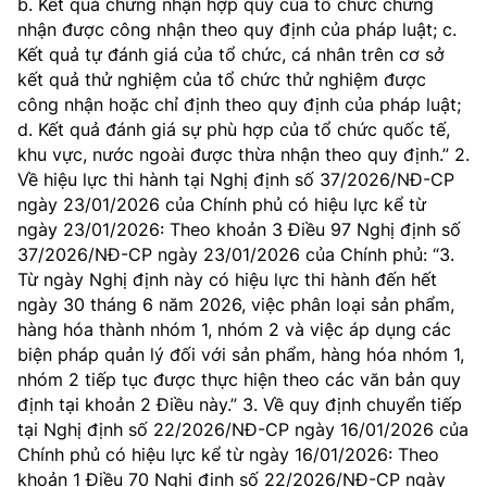
b. Kết quả chứng nhận hợp quy của tổ chức chứng
(Ghi rõ nguồn "https://mst.gov.vn" khi phát hành lại thông tin từ
nhận được công nhận theo quy định của pháp luật; c.
website này)
Kết quả tự đánh giá của tổ chức, cá nhân trên cơ sở
kết quả thử nghiệm của tổ chức thử nghiệm được
công nhận hoặc chỉ định theo quy định của pháp luật;
d. Kết quả đánh giá sự phù hợp của tổ chức quốc tế,
khu vực, nước ngoài được thừa nhận theo quy định.” 2.
Về hiệu lực thi hành tại Nghị định số 37/2026/NĐ-CP
ngày 23/01/2026 của Chính phủ có hiệu lực kể từ
ngày 23/01/2026: Theo khoản 3 Điều 97 Nghị định số
37/2026/NĐ-CP ngày 23/01/2026 của Chính phủ: “3.
Từ ngày Nghị định này có hiệu lực thi hành đến hết
ngày 30 tháng 6 năm 2026, việc phân loại sản phẩm,
hàng hóa thành nhóm 1, nhóm 2 và việc áp dụng các
biện pháp quản lý đối với sản phẩm, hàng hóa nhóm 1,
nhóm 2 tiếp tục được thực hiện theo các văn bản quy
định tại khoản 2 Điều này.” 3. Về quy định chuyển tiếp
tại Nghị định số 22/2026/NĐ-CP ngày 16/01/2026 của
Chính phủ có hiệu lực kể từ ngày 16/01/2026: Theo
khoản 1 Điều 70 Nghị định số 22/2026/NĐ-CP ngày