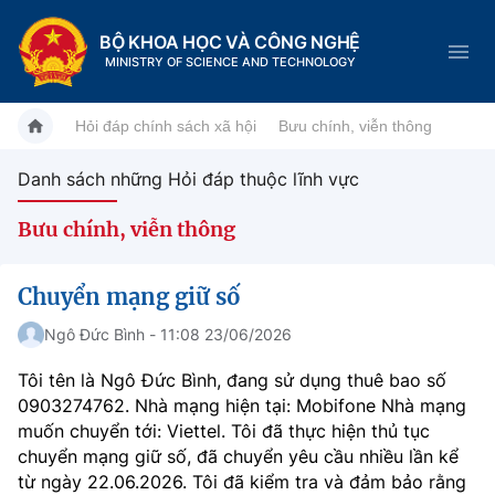
BỘ KHOA HỌC VÀ CÔNG NGHỆ
MINISTRY OF SCIENCE AND TECHNOLOGY
Hỏi đáp chính sách xã hội
Bưu chính, viễn thông
Danh sách những Hỏi đáp thuộc lĩnh vực
Danh mục
Bưu chính, viễn thông
Trang chủ
Chuyển mạng giữ số
Giới thiệu
Ngô Đức Bình - 11:08 23/06/2026
Chức năng nhiệm vụ
Tin tức sự kiện
Tôi tên là Ngô Đức Bình, đang sử dụng thuê bao số
0903274762. Nhà mạng hiện tại: Mobifone Nhà mạng
Dịch vụ công
Cơ cấu tổ chức
Khoa học và Công nghệ
muốn chuyển tới: Viettel. Tôi đã thực hiện thủ tục
chuyển mạng giữ số, đã chuyển yêu cầu nhiều lần kể
Hệ thống văn bản
Lịch sử phát triển
Đổi mới sáng tạo
từ ngày 22.06.2026. Tôi đã kiểm tra và đảm bảo rằng