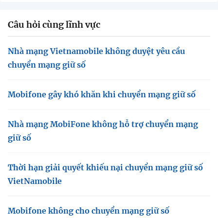
Chọn ngôn ngữ
Câu hỏi cùng lĩnh vực
Vietnamese
English
Nhà mạng Vietnamobile không duyệt yêu cầu
chuyển mạng giữ số
BỘ KHOA HỌC VÀ CÔNG NGHỆ
MINISTRY OF SCIENCE AND TECHNOLOGY
Mobifone gây khó khăn khi chuyển mạng giữ số
Điều khoản sử dụng
Theo dõi MST:
Góp ý
Nhà mạng MobiFone không hỗ trợ chuyển mạng
Cơ quan chủ quản: Bộ Khoa học và Công nghệ (MST)
giữ số
Chịu trách nhiệm nội dung: Nguyễn Thị Hải Hằng
Giám đốc Trung tâm Truyền thông Khoa học và Công nghệ.
Liên hệ
Thời hạn giải quyết khiếu nại chuyển mạng giữ số
Địa chỉ: Ban Biên tập Cổng TTĐT - 18 Nguyễn Du, TP. Hà Nội
VietNamobile
Điện thoại: 024 3936 9506
Email:
stc@mst.gov.vn
©2026 Bản quyền thuộc Bộ Khoa Học và Công Nghệ
Mobifone không cho chuyển mạng giữ số