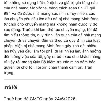
tôi không sử dụng bất cứ dịch vụ giá trị gia tăng nào
MST IOFFICE
Văn bản QPPL
Sở Khoa học và Công nghệ
Chuyển đổi số
của nhà mạng Mobifone, bằng cách soạn tin KT gửi
994 và đã được nhà mạng xác minh. Tuy nhiên, các
THỐNG KÊ
Văn bản chỉ đạo điều hành
lần chuyển yêu cầu lên đều đã bị nhà mạng Mobifone
Bưu chính, Viễn thông
từ chối cho chuyển mạng mà không nhận được lý do
Multimedia
Khoa học và Công nghệ
Lấy ý kiến người dân về dự thảo VBQPPL
xác đáng. Trước khi làm thủ tục chuyển mạng, tôi đã
Sở hữu trí tuệ
tìm hiểu thông tin, quy định liên quan của cả nhà mạng
THƯ ĐIỆN TỬ
Đổi mới sáng tạo
chuyển đi và chuyển đến và theo cả quy định của luật
Tiêu chuẩn, đo lường, chất lượng
pháp. Việc bị nhà mạng Mobifone gây khó dễ, nhiều
Khác
Chuyển đổi số
lần hủy yêu cầu làm tôi phải đi lại nhiều lần, ảnh hưởng
Năng lượng nguyên tử
đến công việc của tôi, gây ra bức xúc cho khách hàng.
Videos
Vì vậy tôi mong Qúy Bộ kiểm tra xác minh đảm bảo
Bưu chính, Viễn thông
Tin tổng hợp
Infographic
quyền lợi cho tôi. Tôi xin chân thành cám ơn. Trân
trọng.
Sở hữu trí tuệ
Tin địa phương
Ảnh
Tiêu chuẩn, đo lường, chất lượng
Trả lời
Voice
Năng lượng nguyên tử
Nhiệm vụ trọng tâm
Thuê bao đã CMTC ngày 24/6/2026.