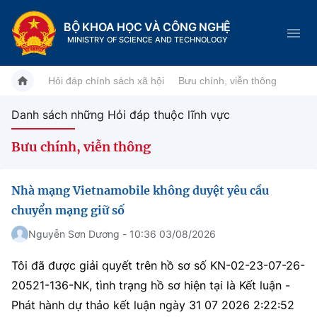
BỘ KHOA HỌC VÀ CÔNG NGHỆ
MINISTRY OF SCIENCE AND TECHNOLOGY
Hỏi đáp chính sách xã hội
Bưu chính, viễn thông
Danh sách những Hỏi đáp thuộc lĩnh vực
Danh mục
Bưu chính, viễn thông
Trang chủ
Nhà mạng Vietnamobile không duyệt yêu cầu
Giới thiệu
chuyển mạng giữ số
Chức năng nhiệm vụ
Nguyễn Sơn Dương - 10:36 03/08/2026
Tin tức sự kiện
Tôi đã được giải quyết trên hồ sơ số KN-02-23-07-26-
Dịch vụ công
Cơ cấu tổ chức
Khoa học và Công nghệ
20521-136-NK, tình trạng hồ sơ hiện tại là Kết luận -
Hệ thống văn bản
Lịch sử phát triển
Đổi mới sáng tạo
Phát hành dự thảo kết luận ngày 31 07 2026 2:22:52