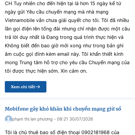
CH Tuy nhiên cho đến hiện tại là hơn 15 ngày kể từ
MST IOFFICE
Văn bản QPPL
Sở Khoa học và Công nghệ
Chuyển đổi số
ngày gửi Yêu cầu chuyển mạng mà nhà mạng
Vietnamobile vẫn chưa giải quyết cho tôi. Tôi đã nhiều
THỐNG KÊ
Văn bản chỉ đạo điều hành
Bưu chính, Viễn thông
lần gọi điện lên tổng đài nhưng chỉ nhận được một câu
Multimedia
Khoa học và Công nghệ
trả lời duy nhất là Đang trong quá trình thực hiện và
Lấy ý kiến người dân về dự thảo VBQPPL
Sở hữu trí tuệ
Không biết đến bao giờ mới xong như trong bản ghi
THƯ ĐIỆN TỬ
Đổi mới sáng tạo
Tiêu chuẩn, đo lường, chất lượng
âm cuộc gọi đính kèm email này. Tôi khẩn thiết kính
Khác
mong Trung tâm hỗ trợ cho yêu cầu Chuyển mạng của
Chuyển đổi số
Năng lượng nguyên tử
tôi được thực hiện sớm. Xin cảm ơn.
Videos
Bưu chính, Viễn thông
Tin tổng hợp
Infographic
Xem chi tiết
Sở hữu trí tuệ
Tin địa phương
Ảnh
Mobifone gây khó khăn khi chuyển mạng giữ số
Tiêu chuẩn, đo lường, chất lượng
Voice
phạm thị lan phương - 08:21 30/07/2026
Năng lượng nguyên tử
Nhiệm vụ trọng tâm
Tôi là chủ thuê bao số điện thoại 0902181968 của