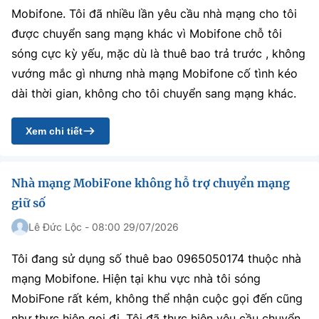
Chọn ngôn ngữ
Mobifone. Tôi đã nhiều lần yêu cầu nhà mạng cho tôi
được chuyển sang mạng khác vì Mobifone chỗ tôi
Vietnamese
English
sóng cực kỳ yếu, mặc dù là thuê bao trả trước , không
vướng mắc gì nhưng nhà mạng Mobifone cố tình kéo
dài thời gian, không cho tôi chuyển sang mạng khác.
BỘ KHOA HỌC VÀ CÔNG NGHỆ
MINISTRY OF SCIENCE AND TECHNOLOGY
Xem chi tiết
Điều khoản sử dụng
Theo dõi MST:
Góp ý
Nhà mạng MobiFone không hỗ trợ chuyển mạng
Cơ quan chủ quản: Bộ Khoa học và Công nghệ (MST)
giữ số
Chịu trách nhiệm nội dung: Nguyễn Thị Hải Hằng
Lê Đức Lộc - 08:00 29/07/2026
Giám đốc Trung tâm Truyền thông Khoa học và Công nghệ.
Liên hệ
Tôi đang sử dụng số thuê bao 0965050174 thuộc nhà
Địa chỉ: Ban Biên tập Cổng TTĐT - 18 Nguyễn Du, TP. Hà Nội
Điện thoại: 024 3936 9506
mạng Mobifone. Hiện tại khu vực nhà tôi sóng
Email:
stc@mst.gov.vn
MobiFone rất kém, không thể nhận cuộc gọi đến cũng
©2026 Bản quyền thuộc Bộ Khoa Học và Công Nghệ
như thực hiện gọi đi. Tôi đã thực hiện yêu cầu chuyển