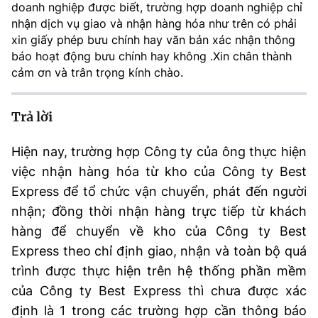
doanh nghiệp được biết, trường hợp doanh nghiệp chỉ
Chọn ngôn ngữ
nhận dịch vụ giao và nhận hàng hóa như trên có phải
Vietnamese
English
xin giấy phép bưu chính hay văn bản xác nhận thông
báo hoạt động bưu chính hay không .Xin chân thành
cảm ơn và trân trọng kính chào.
BỘ KHOA HỌC VÀ CÔNG NGHỆ
Trả lời
MINISTRY OF SCIENCE AND TECHNOLOGY
Điều khoản sử dụng
Theo dõi MST:
Hiện nay, trường hợp Công ty của ông thực hiện
Góp ý
việc nhận hàng hóa từ kho của Công ty Best
Express để tổ chức vận chuyển, phát đến người
Cơ quan chủ quản: Bộ Khoa học và Công nghệ (MST)
nhận; đồng thời nhận hàng trực tiếp từ khách
Chịu trách nhiệm nội dung: Nguyễn Thị Hải Hằng
Giám đốc Trung tâm Truyền thông Khoa học và Công nghệ.
hàng để chuyển về kho của Công ty Best
Liên hệ
Express theo chỉ định giao, nhận và toàn bộ quá
Địa chỉ: Ban Biên tập Cổng TTĐT - 18 Nguyễn Du, TP. Hà Nội
trình được thực hiện trên hệ thống phần mềm
Điện thoại: 024 3936 9506
của Công ty Best Express thì chưa được xác
Email:
stc@mst.gov.vn
©2026 Bản quyền thuộc Bộ Khoa Học và Công Nghệ
định là 1 trong các trường hợp cần thông báo