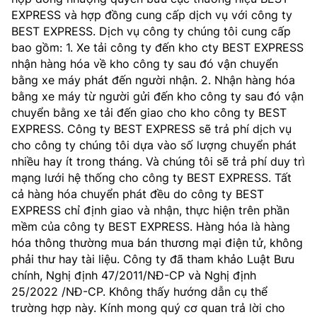
EXPRESS và hợp đồng cung cấp dịch vụ với công ty
MST IOFFICE
Văn bản QPPL
Sở Khoa học và Công nghệ
Chuyển đổi số
BEST EXPRESS. Dịch vụ công ty chúng tôi cung cấp
bao gồm: 1. Xe tải công ty đến kho cty BEST EXPRESS
THỐNG KÊ
Văn bản chỉ đạo điều hành
Bưu chính, Viễn thông
nhận hàng hóa về kho công ty sau đó vận chuyển
bằng xe máy phát đến người nhận. 2. Nhận hàng hóa
Multimedia
Khoa học và Công nghệ
Lấy ý kiến người dân về dự thảo VBQPPL
Sở hữu trí tuệ
bằng xe máy từ người gửi đến kho công ty sau đó vận
THƯ ĐIỆN TỬ
chuyển bằng xe tải đến giao cho kho công ty BEST
Đổi mới sáng tạo
Tiêu chuẩn, đo lường, chất lượng
EXPRESS. Công ty BEST EXPRESS sẽ trả phí dịch vụ
Khác
cho công ty chúng tôi dựa vào số lượng chuyển phát
Chuyển đổi số
Năng lượng nguyên tử
nhiều hay ít trong tháng. Và chúng tôi sẽ trả phí duy trì
Videos
mạng lưới hệ thống cho công ty BEST EXPRESS. Tất
Bưu chính, Viễn thông
cả hàng hóa chuyển phát đều do công ty BEST
Tin tổng hợp
Infographic
EXPRESS chỉ định giao và nhận, thực hiện trên phần
Sở hữu trí tuệ
mềm của công ty BEST EXPRESS. Hàng hóa là hàng
Tin địa phương
Ảnh
hóa thông thường mua bán thương mại điện tử, không
Tiêu chuẩn, đo lường, chất lượng
phải thư hay tài liệu. Công ty đã tham khảo Luật Bưu
Voice
chính, Nghị định 47/2011/NĐ-CP và Nghị định
Năng lượng nguyên tử
25/2022 /NĐ-CP. Không thấy hướng dẫn cụ thể
Nhiệm vụ trọng tâm
trường hợp này. Kính mong quý cơ quan trả lời cho