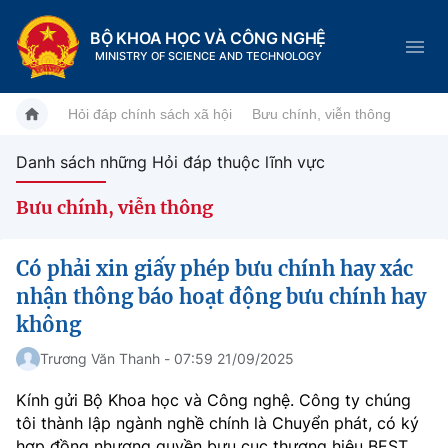
BỘ KHOA HỌC VÀ CÔNG NGHỆ
MINISTRY OF SCIENCE AND TECHNOLOGY
Hỏi đáp chính sách xã hội
Bưu chính, viễn thông
Danh sách những Hỏi đáp thuộc lĩnh vực
Danh mục
Bưu chính, viễn thông
Trang chủ
Có phải xin giấy phép bưu chính hay xác
Giới thiệu
nhận thông báo hoạt động bưu chính hay
không
Chức năng nhiệm vụ
Tin tức sự kiện
Trương Văn Thanh - 07:59 21/09/2025
Dịch vụ công
Cơ cấu tổ chức
Khoa học và Công nghệ
Kính gửi Bộ Khoa học và Công nghệ. Công ty chúng
tôi thành lập ngành nghề chính là Chuyển phát, có ký
Hệ thống văn bản
Lịch sử phát triển
Đổi mới sáng tạo
hợp đồng nhượng quyền bưu cục thương hiệu BEST