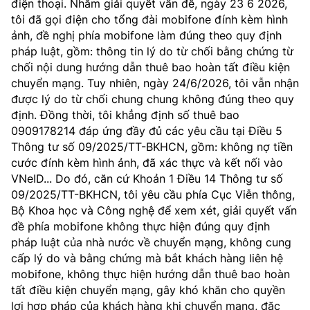
điện thoại. Nhằm giải quyết vấn đề, ngày 23 6 2026,
Chọn ngôn ngữ
tôi đã gọi điện cho tổng đài mobifone đính kèm hình
ảnh, đề nghị phía mobifone làm đúng theo quy định
Vietnamese
English
pháp luật, gồm: thông tin lý do từ chối bằng chứng từ
chối nội dung hướng dẫn thuê bao hoàn tất điều kiện
chuyển mạng. Tuy nhiên, ngày 24/6/2026, tôi vẫn nhận
được lý do từ chối chung chung không đúng theo quy
BỘ KHOA HỌC VÀ CÔNG NGHỆ
định. Đồng thời, tôi khẳng định số thuê bao
MINISTRY OF SCIENCE AND TECHNOLOGY
0909178214 đáp ứng đầy đủ các yêu cầu tại Điều 5
Thông tư số 09/2025/TT-BKHCN, gồm: không nợ tiền
Điều khoản sử dụng
Theo dõi MST:
Góp ý
cước đính kèm hình ảnh, đã xác thực và kết nối vào
VNeID... Do đó, căn cứ Khoản 1 Điều 14 Thông tư số
Cơ quan chủ quản: Bộ Khoa học và Công nghệ (MST)
09/2025/TT-BKHCN, tôi yêu cầu phía Cục Viễn thông,
Chịu trách nhiệm nội dung: Nguyễn Thị Hải Hằng
Bộ Khoa học và Công nghệ để xem xét, giải quyết vấn
Giám đốc Trung tâm Truyền thông Khoa học và Công nghệ.
đề phía mobifone không thực hiện đúng quy định
Liên hệ
pháp luật của nhà nước về chuyển mạng, không cung
Địa chỉ: Ban Biên tập Cổng TTĐT - 18 Nguyễn Du, TP. Hà Nội
cấp lý do và bằng chứng mà bắt khách hàng liên hệ
Điện thoại: 024 3936 9506
mobifone, không thực hiện hướng dẫn thuê bao hoàn
Email:
stc@mst.gov.vn
tất điều kiện chuyển mạng, gây khó khăn cho quyền
©2026 Bản quyền thuộc Bộ Khoa Học và Công Nghệ
lợi hợp pháp của khách hàng khi chuyển mạng, đặc