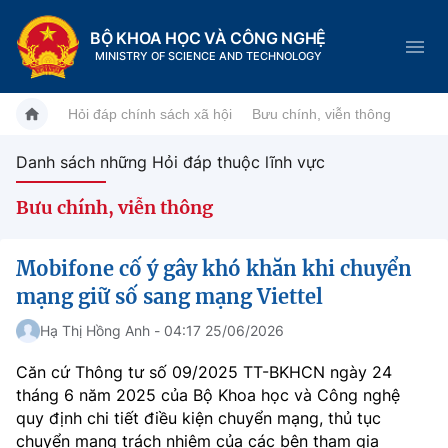
BỘ KHOA HỌC VÀ CÔNG NGHỆ
MINISTRY OF SCIENCE AND TECHNOLOGY
Hỏi đáp chính sách xã hội
Bưu chính, viễn thông
Danh sách những Hỏi đáp thuộc lĩnh vực
Danh mục
Bưu chính, viễn thông
Trang chủ
Mobifone cố ý gây khó khăn khi chuyển
Giới thiệu
mạng giữ số sang mạng Viettel
Chức năng nhiệm vụ
Hạ Thị Hồng Anh - 04:17 25/06/2026
Tin tức sự kiện
Căn cứ Thông tư số 09/2025 TT-BKHCN ngày 24
Dịch vụ công
Cơ cấu tổ chức
Khoa học và Công nghệ
tháng 6 năm 2025 của Bộ Khoa học và Công nghệ
quy định chi tiết điều kiện chuyển mạng, thủ tục
Hệ thống văn bản
Lịch sử phát triển
Đổi mới sáng tạo
chuyển mạng trách nhiệm của các bên tham gia