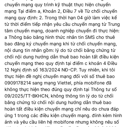
chuyển mạng quy trình kỹ thuật thực hiện chuyển
MST IOFFICE
Văn bản QPPL
Sở Khoa học và Công nghệ
Chuyển đổi số
mạng Tại điểm a, Khoản 2, Điều 7 về Từ chối chuyển
mạng quy định: 2. Trong thời hạn 04 giờ làm việc kể
THỐNG KÊ
Văn bản chỉ đạo điều hành
Bưu chính, Viễn thông
từ thời điểm tiếp nhận yêu cầu chuyển mạng từ Trung
tâm chuyển mạng, doanh nghiệp chuyển đi thực hiện:
Multimedia
Khoa học và Công nghệ
Lấy ý kiến người dân về dự thảo VBQPPL
Sở hữu trí tuệ
a Thông báo bằng hình thức nhắn tin SMS cho thuê
bao đăng ký chuyển mạng khi từ chối chuyển mạng,
THƯ ĐIỆN TỬ
Đổi mới sáng tạo
nội dung tin nhắn gồm: lý do từ chối bằng chứng từ
Tiêu chuẩn, đo lường, chất lượng
chối nội dung hướng dẫn thuê bao hoàn tất điều kiện
Khác
Chuyển đổi số
chuyển mạng theo quy định tại điểm c khoản 4 Điều
Năng lượng nguyên tử
Videos
12 Nghị định số 163/2024 NĐ-CP. Tuy nhiên, khi tôi
Bưu chính, Viễn thông
thực hiện đề nghị chuyển mạng đối với số thuê bao
Tin tổng hợp
Infographic
0909178214 sang mạng Viettel, phía mobifone đã
Sở hữu trí tuệ
không thực hiện theo đúng quy định tại Thông tư số
Tin địa phương
Ảnh
09/2025/TT-BKHCN, không thông tin lý do từ chối
bằng chứng từ chối nội dung hướng dẫn thuê bao
Tiêu chuẩn, đo lường, chất lượng
Voice
hoàn tất điều kiện chuyển mạng chỉ nêu do chưa đáp
ứng 1 trong các điều kiện chuyển mạng. đính kèm hình
Năng lượng nguyên tử
Nhiệm vụ trọng tâm
ảnh và yêu cầu liên hệ mobifone nhưng không nêu số