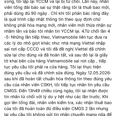
xong, tôi lập lại YCCM và lại bị từ chối. Lần này, nhân
Chọn ngôn ngữ
viên tổng đài báo sai sự thật rằng tôi là thuê bao mới,
phải dùng đủ 90 ngày . Chỉ khi tôi phản bác rằng đây
Vietnamese
English
là quá trình cập nhật thông tin theo quy định chứ
không phải hòa mạng mới, nhân viên mới thừa nhận sự
nhầm lẫn và bảo tôi nhắn tin YCCM lại. 4.Từ chối lần 4
-5: Những lần tiếp theo, Vietnamobile liên tục đưa ra
BỘ KHOA HỌC VÀ CÔNG NGHỆ
các lý do nhỏ giọt khác như: nhà mạng Viettel nhập
MINISTRY OF SCIENCE AND TECHNOLOGY
sai nơi cấp CCCD và tôi đã đề nghị Viettel đã chỉnh
sửa lại cho đúng và đã hoàn tất, và sau đó lại là giấy
Điều khoản sử dụng
Theo dõi MST:
Góp ý
tờ khai bên cửa hàng Vietnamobile sai nơi cấp , tiếp
tục yêu cầu tôi phải ra cửa hàng. Tôi lại thực hiện
Cơ quan chủ quản: Bộ Khoa học và Công nghệ (MST)
đúng yêu cầu và đã chỉnh sửa đúng. Ngày 12.05.2026:
Chịu trách nhiệm nội dung: Nguyễn Thị Hải Hằng
sau khi đã hoàn tất chuẩn hóa thông tin theo đúng yêu
Giám đốc Trung tâm Truyền thông Khoa học và Công nghệ.
cầu của nhân viên CSKH, tôi tiếp tục nhắn tin yêu cầu
Liên hệ
CMGS. Đến 13h49 chiều cùng ngày, tôi lại nhận được
Địa chỉ: Ban Biên tập Cổng TTĐT - 18 Nguyễn Du, TP. Hà Nội
tin nhắn từ chối với lý do y hệt như các lần trước. Khi
Điện thoại: 024 3936 9506
gọi lên tổng đài, nhân viên kiểm tra, xác nhận thuê bao
Email:
stc@mst.gov.vn
của tôi đã hoàn toàn đủ điều kiện CMGS 2 lần nhưng
©2026 Bản quyền thuộc Bộ Khoa Học và Công Nghệ
lại yêu cầu tôi không gửi tin nhắn chuyển mạng nữa để