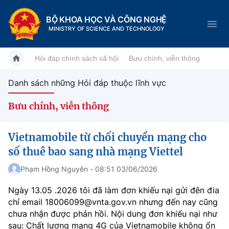
BỘ KHOA HỌC VÀ CÔNG NGHỆ
MINISTRY OF SCIENCE AND TECHNOLOGY
Hỏi đáp chính sách xã hội
Bưu chính, viễn thông
Danh sách những Hỏi đáp thuộc lĩnh vực
Danh mục
Bưu chính, viễn thông
Trang chủ
Vietnamobile từ chối chuyển mạng cho
Giới thiệu
số thuê bao sang nhà mạng Viettel
Chức năng nhiệm vụ
Phạm Hồng Nguyên - 08:51 03/06/2026
Tin tức sự kiện
Ngày 13.05 .2026 tôi đã làm đơn khiếu nại gửi đên đia
Dịch vụ công
Cơ cấu tổ chức
Khoa học và Công nghệ
chỉ email 18006099@vnta.gov.vn nhưng đến nay cũng
chưa nhận được phản hồi. Nội dung đơn khiếu nại như
Hệ thống văn bản
Lịch sử phát triển
Đổi mới sáng tạo
sau: Chất lượng mạng 4G của Vietnamobile không ổn