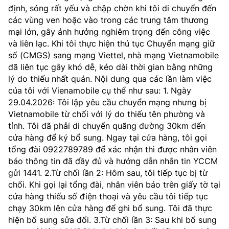
định, sóng rất yếu và chập chờn khi tôi di chuyển đến
MST IOFFICE
Văn bản QPPL
Sở Khoa học và Công nghệ
Chuyển đổi số
các vùng ven hoặc vào trong các trung tâm thương
mại lớn, gây ảnh hưởng nghiêm trọng đến công việc
THỐNG KÊ
Văn bản chỉ đạo điều hành
Bưu chính, Viễn thông
và liên lạc. Khi tôi thực hiện thủ tục Chuyển mạng giữ
số (CMGS) sang mạng Viettel, nhà mạng Vietnamobile
Multimedia
Khoa học và Công nghệ
Lấy ý kiến người dân về dự thảo VBQPPL
Sở hữu trí tuệ
đã liên tục gây khó dễ, kéo dài thời gian bằng những
lý do thiếu nhất quán. Nội dung qua các lần làm việc
THƯ ĐIỆN TỬ
Đổi mới sáng tạo
của tôi với Vienamobile cụ thể như sau: 1. Ngày
Tiêu chuẩn, đo lường, chất lượng
29.04.2026: Tôi lập yêu cầu chuyển mạng nhưng bị
Khác
Chuyển đổi số
Vietnamobile từ chối với lý do thiếu tên phường và
Năng lượng nguyên tử
Videos
tỉnh. Tôi đã phải di chuyển quãng đường 30km đến
Bưu chính, Viễn thông
cửa hàng để ký bổ sung. Ngay tại cửa hàng, tôi gọi
Tin tổng hợp
Infographic
tổng đài 0922789789 để xác nhận thì được nhân viên
Sở hữu trí tuệ
báo thông tin đã đầy đủ và hướng dẫn nhắn tin YCCM
Tin địa phương
Ảnh
gửi 1441. 2.Từ chối lần 2: Hôm sau, tôi tiếp tục bị từ
chối. Khi gọi lại tổng đài, nhân viên báo trên giấy tờ tại
Tiêu chuẩn, đo lường, chất lượng
Voice
cửa hàng thiếu số điện thoại và yêu cầu tôi tiếp tục
chạy 30km lên cửa hàng để ghi bổ sung. Tôi đã thực
Năng lượng nguyên tử
Nhiệm vụ trọng tâm
hiện bổ sung sửa đổi. 3.Từ chối lần 3: Sau khi bổ sung